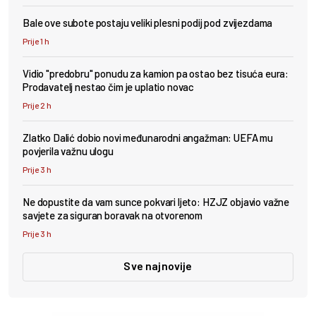
Bale ove subote postaju veliki plesni podij pod zvijezdama
Prije 1 h
Vidio "predobru" ponudu za kamion pa ostao bez tisuća eura:
Prodavatelj nestao čim je uplatio novac
Prije 2 h
Zlatko Dalić dobio novi međunarodni angažman: UEFA mu
povjerila važnu ulogu
Prije 3 h
Ne dopustite da vam sunce pokvari ljeto: HZJZ objavio važne
savjete za siguran boravak na otvorenom
Prije 3 h
Sve najnovije