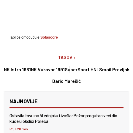
Tablice omogućuje
Sofascore
TAGOVI:
NK Istra 1961
NK Vukovar 1991
SuperSport HNL
Smail Prevljak
Dario Marešić
NAJNOVIJE
Ostavila tavu na štednjaku i izašla: Požar progutao veći dio
kuće u okolici Poreča
Prije 28 min