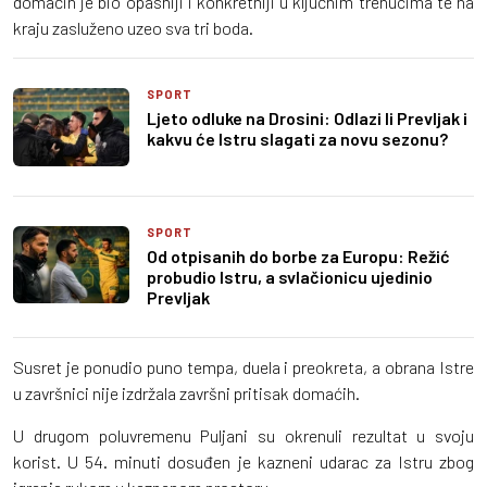
domaćin je bio opasniji i konkretniji u ključnim trenucima te na
kraju zasluženo uzeo sva tri boda.
SPORT
Ljeto odluke na Drosini: Odlazi li Prevljak i
kakvu će Istru slagati za novu sezonu?
SPORT
Od otpisanih do borbe za Europu: Režić
probudio Istru, a svlačionicu ujedinio
Prevljak
Susret je ponudio puno tempa, duela i preokreta, a obrana Istre
u završnici nije izdržala završni pritisak domaćih.
U drugom poluvremenu Puljani su okrenuli rezultat u svoju
korist. U 54. minuti dosuđen je kazneni udarac za Istru zbog