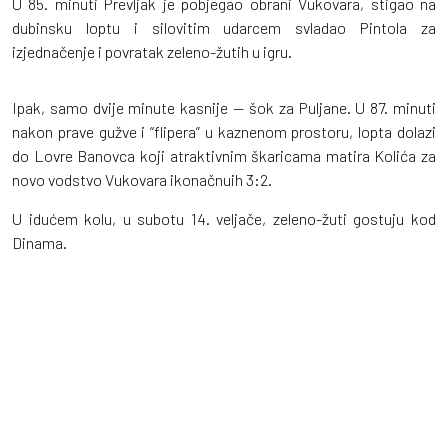
U 85. minuti Prevljak je pobjegao obrani Vukovara, stigao na
dubinsku loptu i silovitim udarcem svladao Pintola za
izjednačenje i povratak zeleno-žutih u igru.
Ipak, samo dvije minute kasnije — šok za Puljane. U 87. minuti
nakon prave gužve i “flipera” u kaznenom prostoru, lopta dolazi
do Lovre Banovca koji atraktivnim škaricama matira Kolića za
novo vodstvo Vukovara ikonačnuih 3:2.
U idućem kolu, u subotu 14. veljače, zeleno-žuti gostuju kod
Dinama.