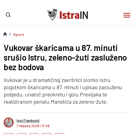
Sport
Vukovar škaricama u 87. minuti
srušio Istru, zeleno-žuti zasluženo
bez bodova
Vukovar je u dramatičnoj završnici slomio Istru
pogotkom škaricama u 87. minuti i upisao zasluženu
pobjedu, unatoč preokretu i golu Prevljaka te
realiziranom penalu Marešića za zeleno-žute.
Igor Franković
7 Veljača 2026
I
17:08