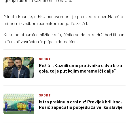
igranja rukom u kaznenom prostoru.
Minutu kasnije, u 56., odgovornost je preuzeo stoper Marešić i
mirnom izvedbom panenkom pogodio za 2:1.
Kako se utakmica bližila kraju, činilo se da Istra drži bod ili puni
plijen, ali završnica je pripala domaćinu.
SPORT
Režić: „Kaznili smo protivnika s dva brza
gola, to je put kojim moramo ići dalje“
SPORT
Istra prekinula crni niz! Prevljak briljirao,
Rozić zapečatio pobjedu za veliko slavlje