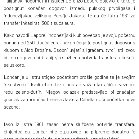
Talijanski nogometni insajder Lorenzo Lepore objavio je kako je
postignut konačan dogovor između pulskog prvoligaša i
indonezijskog velikana Persije Jakarta te da će Istra 1961 za
transfer inkasirati 300 tisuća eura.
Kako navodi Lepore, indonezijski klub povećao je svoju početnu
ponudu od 250 tisuća eura, nakon čega je postignut dogovor s
klubom s Aldo Drosine. Osobni uvjeti s igračem, tvrdi isti izvor,
bili su dogovoreni i ranije, a službena potvrda transfera očekuje
se uskoro.
Lončar je u Istru stigao početkom prošle godine te je svojim
iskustvom i kvalitetom brzo postao važan kotačić u veznom
redu zeleno-žutih. Njegov odlazak predstavljao bi značajan
gubitak za momčad trenera Javiera Cabella uoči početka nove
sezone.
Iako iz Istre 1961 zasad nema službene potvrde transfera,
činjenica da Lončar nije otputovao na pripreme dodatno je
potaknula nagađanja da je njegov odlazak u završnoj fazi.