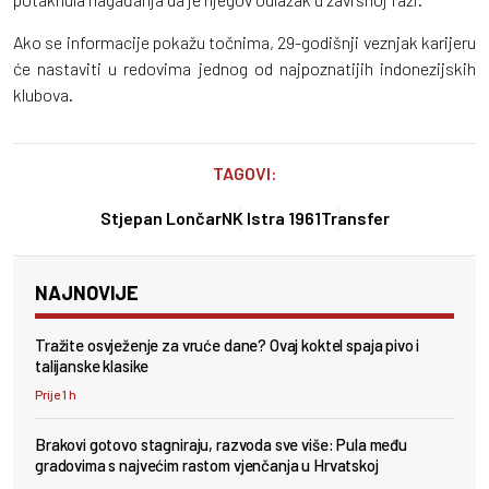
Ako se informacije pokažu točnima, 29-godišnji veznjak karijeru
će nastaviti u redovima jednog od najpoznatijih indonezijskih
klubova.
TAGOVI:
Stjepan Lončar
NK Istra 1961
Transfer
NAJNOVIJE
Tražite osvježenje za vruće dane? Ovaj koktel spaja pivo i
talijanske klasike
Prije 1 h
Brakovi gotovo stagniraju, razvoda sve više: Pula među
gradovima s najvećim rastom vjenčanja u Hrvatskoj