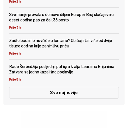
Prije 2 h
Sve manje provala u domove diljem Europe: Broj slučajeva u
deset godina pao za čak 38 posto
Prije 3 h
Zašto bacamo novčiće u fontane? Običaj star više od dvije
tisuće godina krije zanimljivu priču
Prije 4 h
Rade Šerbedžija posljednji put igra kralja Leara na Brijunima:
Zatvara se jedno kazališno poglavlje
Prije 5 h
Sve najnovije