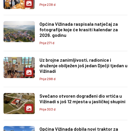
Prije 238 d
Općina Vižinada raspisala natječaj za
fotografije koje će krasiti kalendar za
2026. godinu
Prije 271 d
Uz brojne zanimljivosti, radionice i
druženje obilježen još jedan Dječji tjedan u
Vižinadi
Prije 298 d
Svečano otvoren dograđeni dio vrtića u
Vižinadi s još 12 mjesta u jasličkoj skupini
Prije 303 d
Općina Vižinada dobila novi traktor za