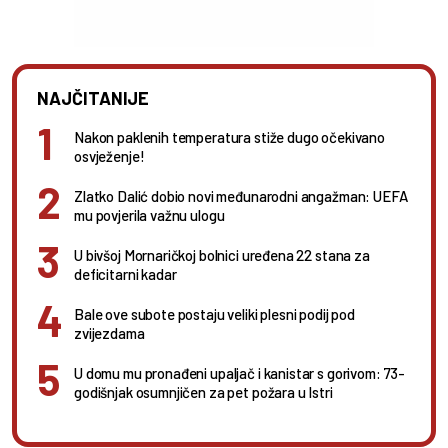
NAJČITANIJE
Nakon paklenih temperatura stiže dugo očekivano
osvježenje!
Zlatko Dalić dobio novi međunarodni angažman: UEFA
mu povjerila važnu ulogu
U bivšoj Mornaričkoj bolnici uređena 22 stana za
deficitarni kadar
Bale ove subote postaju veliki plesni podij pod
zvijezdama
U domu mu pronađeni upaljač i kanistar s gorivom: 73-
godišnjak osumnjičen za pet požara u Istri