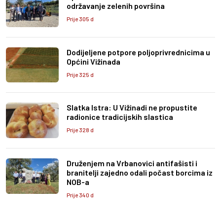
održavanje zelenih površina
Prije 305 d
Dodijeljene potpore poljoprivrednicima u
Općini Vižinada
Prije 325 d
Slatka Istra: U Vižinadi ne propustite
radionice tradicijskih slastica
Prije 328 d
Druženjem na Vrbanovici antifašisti i
branitelji zajedno odali počast borcima iz
NOB-a
Prije 340 d