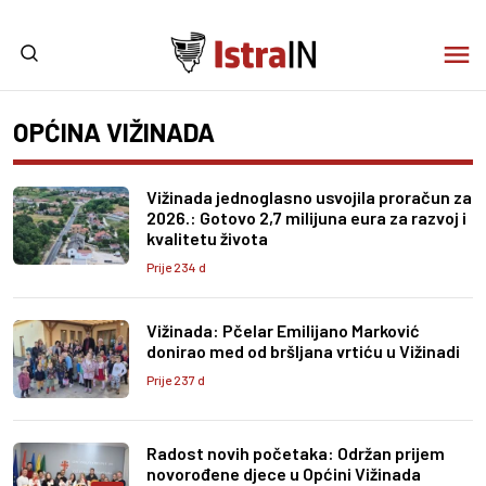
OPĆINA VIŽINADA
Vižinada jednoglasno usvojila proračun za
2026.: Gotovo 2,7 milijuna eura za razvoj i
kvalitetu života
Prije 234 d
Vižinada: Pčelar Emilijano Marković
donirao med od bršljana vrtiću u Vižinadi
Prije 237 d
Radost novih početaka: Održan prijem
novorođene djece u Općini Vižinada