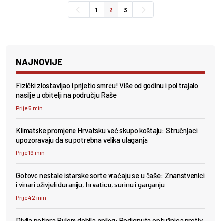
1
2
3
NAJNOVIJE
Fizički zlostavljao i prijetio smrću! Više od godinu i pol trajalo
nasilje u obitelji na području Raše
Prije 5 min
Klimatske promjene Hrvatsku već skupo koštaju: Stručnjaci
upozoravaju da su potrebna velika ulaganja
Prije 19 min
Gotovo nestale istarske sorte vraćaju se u čaše: Znanstvenici
i vinari oživjeli duraniju, hrvaticu, surinu i garganju
Prije 42 min
Divlja potjera Pulom dobila epilog: Podignuta optužnica protiv