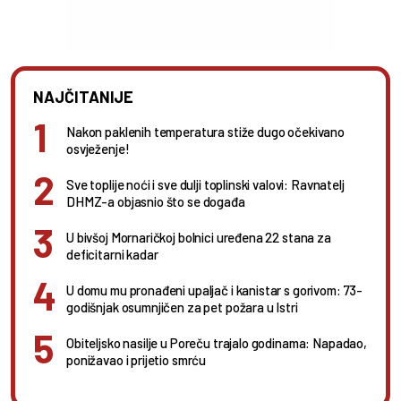
NAJČITANIJE
Nakon paklenih temperatura stiže dugo očekivano
osvježenje!
Sve toplije noći i sve dulji toplinski valovi: Ravnatelj
DHMZ-a objasnio što se događa
U bivšoj Mornaričkoj bolnici uređena 22 stana za
deficitarni kadar
U domu mu pronađeni upaljač i kanistar s gorivom: 73-
godišnjak osumnjičen za pet požara u Istri
Obiteljsko nasilje u Poreču trajalo godinama: Napadao,
ponižavao i prijetio smrću