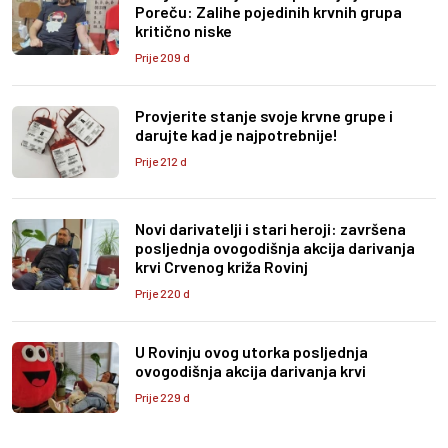
Poreču: Zalihe pojedinih krvnih grupa
kritično niske
Prije 209 d
Provjerite stanje svoje krvne grupe i
darujte kad je najpotrebnije!
Prije 212 d
Novi darivatelji i stari heroji: završena
posljednja ovogodišnja akcija darivanja
krvi Crvenog križa Rovinj
Prije 220 d
U Rovinju ovog utorka posljednja
ovogodišnja akcija darivanja krvi
Prije 229 d