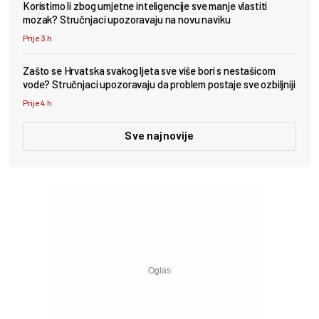
Koristimo li zbog umjetne inteligencije sve manje vlastiti
mozak? Stručnjaci upozoravaju na novu naviku
Prije 3 h
Zašto se Hrvatska svakog ljeta sve više bori s nestašicom
vode? Stručnjaci upozoravaju da problem postaje sve ozbiljniji
Prije 4 h
Sve najnovije