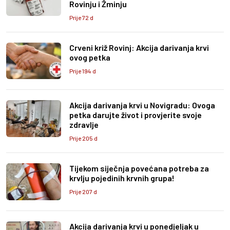
Rovinju i Žminju
Prije 72 d
Crveni križ Rovinj: Akcija darivanja krvi
ovog petka
Prije 194 d
Akcija darivanja krvi u Novigradu: Ovoga
petka darujte život i provjerite svoje
zdravlje
Prije 205 d
Tijekom siječnja povećana potreba za
krvlju pojedinih krvnih grupa!
Prije 207 d
Akcija darivanja krvi u ponedjeljak u