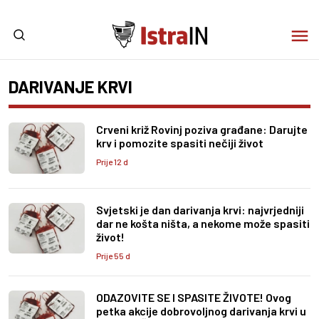
DARIVANJE KRVI
Crveni križ Rovinj poziva građane: Darujte
krv i pomozite spasiti nečiji život
Prije 12 d
Svjetski je dan darivanja krvi: najvrjedniji
dar ne košta ništa, a nekome može spasiti
život!
Prije 55 d
ODAZOVITE SE I SPASITE ŽIVOTE! Ovog
petka akcije dobrovoljnog darivanja krvi u