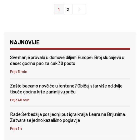
1
2
NAJNOVIJE
Sve manje provala u domove diljem Europe: Broj slučajeva u
deset godina pao za čak 38 posto
Prije 5 min
Zašto bacamo novčiće u fontane? Običaj star više od dvije
tisuće godina krije zanimljivu priču
Prije 48 min
Rade Šerbedžija posljednji put igra kralja Leara na Brijunima:
Zatvara se jedno kazališno poglavlje
Prije 1 h