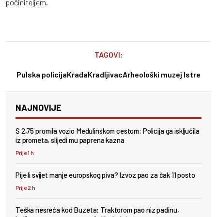
počiniteljem.
TAGOVI:
Pulska policija
Krađa
Kradljivac
Arheološki muzej Istre
NAJNOVIJE
S 2,75 promila vozio Medulinskom cestom: Policija ga isključila
iz prometa, slijedi mu paprena kazna
Prije 1 h
Pije li svijet manje europskog piva? Izvoz pao za čak 11 posto
Prije 2 h
Teška nesreća kod Buzeta: Traktorom pao niz padinu,