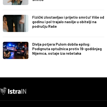
Fizički zlostavljao i prijetio smrću! Više od
godinu i pol trajalo nasilje u obitelji na
području Raše
Divlja potjera Pulom dobila epilog:
Podignuta optužnica protiv 19-godišnjeg
Nijemca, ostaje iza rešetaka