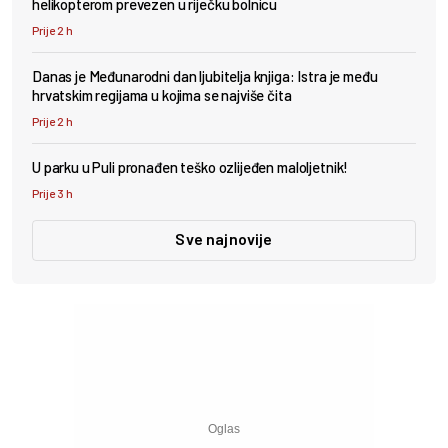
helikopterom prevezen u riječku bolnicu
Prije 2 h
Danas je Međunarodni dan ljubitelja knjiga: Istra je među
hrvatskim regijama u kojima se najviše čita
Prije 2 h
U parku u Puli pronađen teško ozlijeđen maloljetnik!
Prije 3 h
Sve najnovije