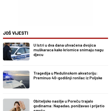
JOŠ VIJESTI
U Istri u dva dana uhvaćena dvojica
muškaraca kako kriomice snimaju nagu
djecu
Tragedija u Medulinskom akvatoriju:
Preminuo 40-godišnji ronilac iz Poljske
Obiteljsko nasilje u Poreču trajalo
godinama: Napadao, ponižavao i prijetio
smrću