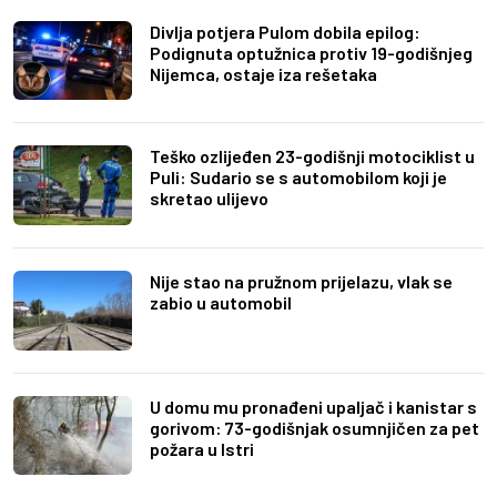
Divlja potjera Pulom dobila epilog:
Podignuta optužnica protiv 19-godišnjeg
Nijemca, ostaje iza rešetaka
Teško ozlijeđen 23-godišnji motociklist u
Puli: Sudario se s automobilom koji je
skretao ulijevo
Nije stao na pružnom prijelazu, vlak se
zabio u automobil
U domu mu pronađeni upaljač i kanistar s
gorivom: 73-godišnjak osumnjičen za pet
požara u Istri