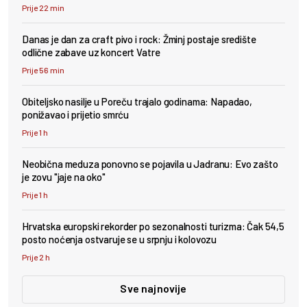
Prije 22 min
Danas je dan za craft pivo i rock: Žminj postaje središte
odlične zabave uz koncert Vatre
Prije 56 min
Obiteljsko nasilje u Poreču trajalo godinama: Napadao,
ponižavao i prijetio smrću
Prije 1 h
Neobična meduza ponovno se pojavila u Jadranu: Evo zašto
je zovu "jaje na oko"
Prije 1 h
Hrvatska europski rekorder po sezonalnosti turizma: Čak 54,5
posto noćenja ostvaruje se u srpnju i kolovozu
Prije 2 h
Sve najnovije