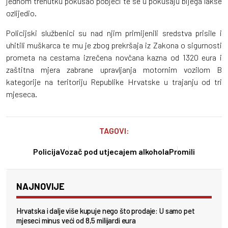
jednom trenutku pokušao pobjeći te se u pokušaju bijega lakše
ozlijedio.
Policijski službenici su nad njim primijenili sredstva prisile i
uhitili muškarca te mu je zbog prekršaja iz Zakona o sigurnosti
prometa na cestama izrečena novčana kazna od 1320 eura i
zaštitna mjera zabrane upravljanja motornim vozilom B
kategorije na teritoriju Republike Hrvatske u trajanju od tri
mjeseca.
TAGOVI:
Policija
Vozač pod utjecajem alkohola
Promili
NAJNOVIJE
Hrvatska i dalje više kupuje nego što prodaje: U samo pet
mjeseci minus veći od 8,5 milijardi eura