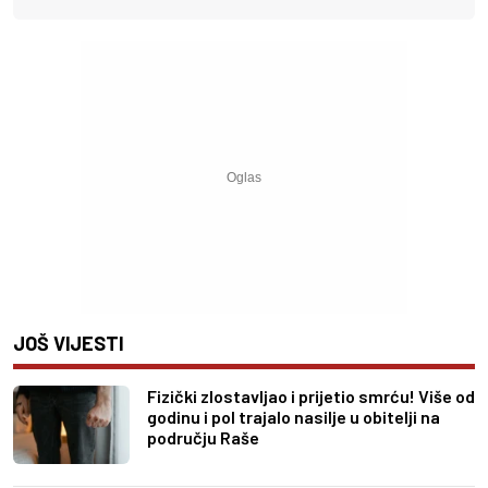
JOŠ VIJESTI
Fizički zlostavljao i prijetio smrću! Više od
godinu i pol trajalo nasilje u obitelji na
području Raše