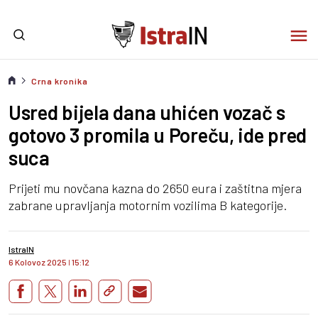
Crna kronika
Usred bijela dana uhićen vozač s
gotovo 3 promila u Poreču, ide pred
suca
Prijeti mu novčana kazna do 2650 eura i zaštitna mjera
zabrane upravljanja motornim vozilima B kategorije.
IstraIN
6 Kolovoz 2025
I
15:12