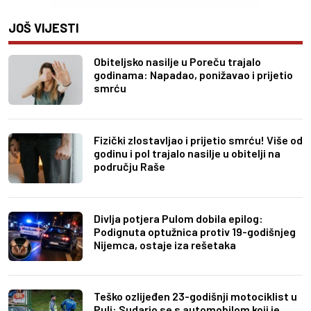
JOŠ VIJESTI
Obiteljsko nasilje u Poreču trajalo
godinama: Napadao, ponižavao i prijetio
smrću
Fizički zlostavljao i prijetio smrću! Više od
godinu i pol trajalo nasilje u obitelji na
području Raše
Divlja potjera Pulom dobila epilog:
Podignuta optužnica protiv 19-godišnjeg
Nijemca, ostaje iza rešetaka
Teško ozlijeđen 23-godišnji motociklist u
Puli: Sudario se s automobilom koji je