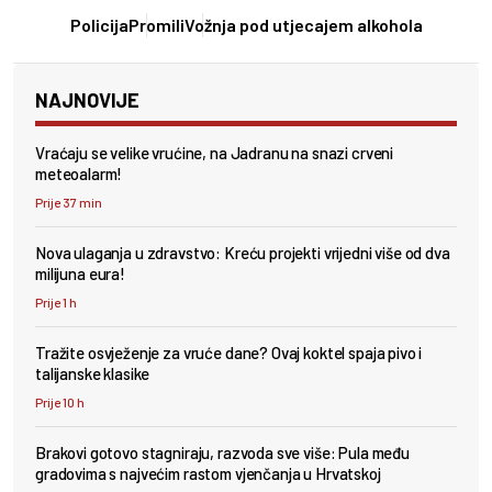
Policija
Promili
Vožnja pod utjecajem alkohola
NAJNOVIJE
Vraćaju se velike vrućine, na Jadranu na snazi crveni
meteoalarm!
Prije 37 min
Nova ulaganja u zdravstvo: Kreću projekti vrijedni više od dva
milijuna eura!
Prije 1 h
Tražite osvježenje za vruće dane? Ovaj koktel spaja pivo i
talijanske klasike
Prije 10 h
Brakovi gotovo stagniraju, razvoda sve više: Pula među
gradovima s najvećim rastom vjenčanja u Hrvatskoj