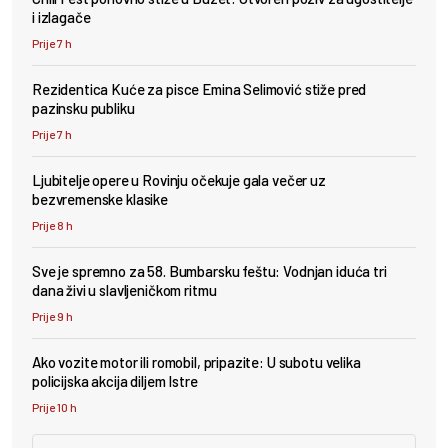
i izlagače
Prije 7 h
Rezidentica Kuće za pisce Emina Selimović stiže pred
pazinsku publiku
Prije 7 h
Ljubitelje opere u Rovinju očekuje gala večer uz
bezvremenske klasike
Prije 8 h
Sve je spremno za 58. Bumbarsku feštu: Vodnjan iduća tri
dana živi u slavljeničkom ritmu
Prije 9 h
Ako vozite motor ili romobil, pripazite: U subotu velika
policijska akcija diljem Istre
Prije 10 h