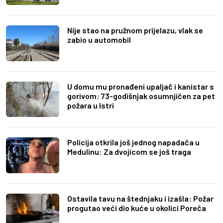
Nije stao na pružnom prijelazu, vlak se
zabio u automobil
U domu mu pronađeni upaljač i kanistar s
gorivom: 73-godišnjak osumnjičen za pet
požara u Istri
Policija otkrila još jednog napadača u
Medulinu: Za dvojicom se još traga
Ostavila tavu na štednjaku i izašla: Požar
progutao veći dio kuće u okolici Poreča