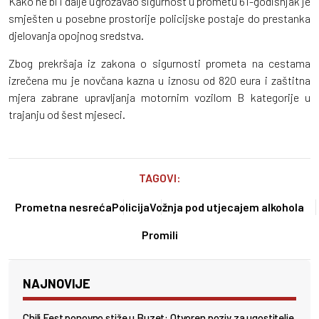
Kako ne bi i dalje ugrožavao sigurnost u prometu 61-godišnjak je
smješten u posebne prostorije policijske postaje do prestanka
djelovanja opojnog sredstva.
Zbog prekršaja iz zakona o sigurnosti prometa na cestama
izrečena mu je novčana kazna u iznosu od 820 eura i zaštitna
mjera zabrane upravljanja motornim vozilom B kategorije u
trajanju od šest mjeseci.
TAGOVI:
Prometna nesreća
Policija
Vožnja pod utjecajem alkohola
Promili
NAJNOVIJE
Chili Fest ponovno stiže u Buzet: Otvoren poziv za ugostitelje