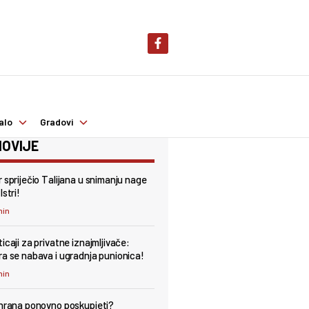
alo
Gradovi
OVIJE
r spriječio Talijana u snimanju nage
Istri!
min
icaji za privatne iznajmljivače:
ra se nabava i ugradnja punionica!
min
 hrana ponovno poskupjeti?