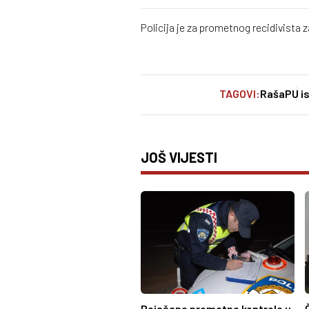
Policija je za prometnog recidivista z
TAGOVI:
Raša
PU i
JOŠ VIJESTI
Pojačane prometne kontrole u