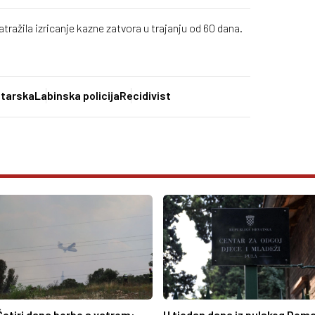
atražila izricanje kazne zatvora u trajanju od 60 dana.
starska
Labinska policija
Recidivist
Četiri dana borbe s vatrom:
U tjedan dana iz pulskog Dom