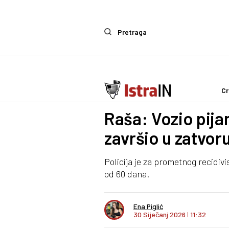
Pretraga
Cr
Crna kronika
Raša: Vozio pija
završio u zatvoru
Policija je za prometnog recidivi
od 60 dana.
Ena Piglić
30 Siječanj 2026
I
11:32