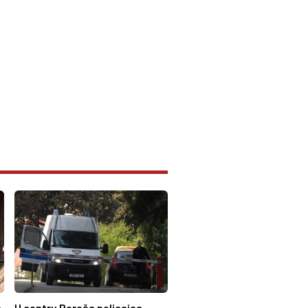
a
U centru Poreča policajca