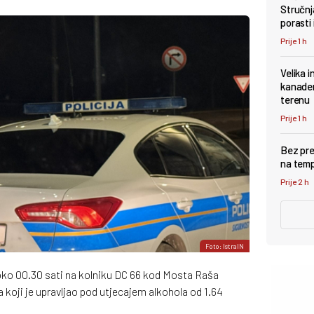
Stručnj
porasti 
Prije 1 h
Velika i
kanader
terenu
Prije 1 h
Bez pre
na tem
Prije 2 h
Foto: IstraIN
a oko 00.30 sati na kolniku DC 66 kod Mosta Raša
a koji je upravljao pod utjecajem alkohola od 1.64