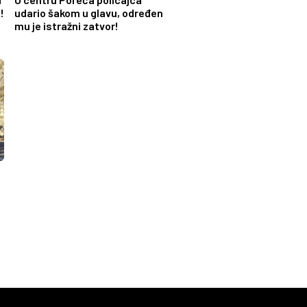
!
udario šakom u glavu, određen
mu je istražni zatvor!
: