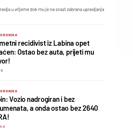
avlja u vrijeme dok mu je na snazi zabrana upravljanja
 KRONIKA
metni recidivist iz Labina opet
aćen: Ostao bez auta, prijeti mu
vor!
 d
 KRONIKA
in: Vozio nadrogiran i bez
umenata, a onda ostao bez 2640
RA!
74 d