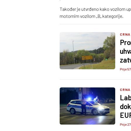
Također je utvrđeno kako vozilom upr
motornim vozilom „B„ kategorije.
CRNA
Pro
uhv
zat
Prije 57
CRNA
Lab
dok
EU
Prije 2