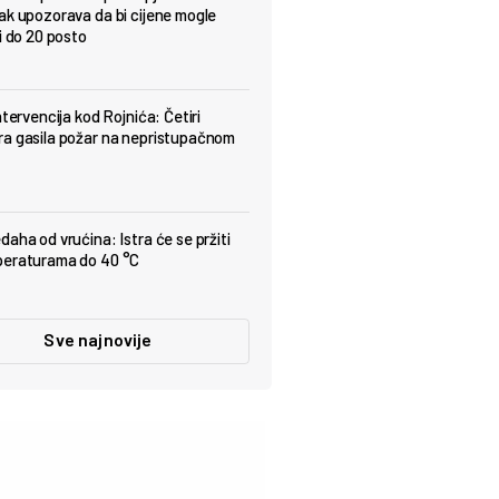
ak upozorava da bi cijene mogle
i do 20 posto
ntervencija kod Rojnića: Četiri
a gasila požar na nepristupačnom
daha od vrućina: Istra će se pržiti
peraturama do 40 °C
Sve najnovije