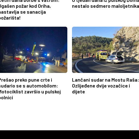
Ugašen požar kod Oriha,
nestalo sedmero maloljetnika
nastavlja se sanacija
požarišta!
Prešao preko pune crte i
Lančani sudar na Mostu Raša
sudario se s automobilom:
Ozlijeđene dvije vozačice i
Motociklist završio u pulskoj
dijete
bolnici