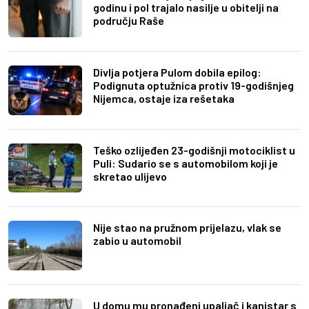
godinu i pol trajalo nasilje u obitelji na
području Raše
Divlja potjera Pulom dobila epilog:
Podignuta optužnica protiv 19-godišnjeg
Nijemca, ostaje iza rešetaka
Teško ozlijeđen 23-godišnji motociklist u
Puli: Sudario se s automobilom koji je
skretao ulijevo
Nije stao na pružnom prijelazu, vlak se
zabio u automobil
U domu mu pronađeni upaljač i kanistar s