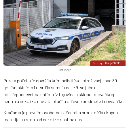
Foto: Igor Kralj/PIXSELL
Ilustracija
Pulska policija je dovršila kriminalističko istraživanje nad 39-
godišnjakinjom i utvrdila sumnju da je 9. veljače u
poslijepodnevnima satima iz trgovina u sklopu trgovačkog
centra u nekoliko navrata otuđila odjevne predmete i novčanike.
Krađama je pravnim osobama iz Zagreba prouzročila ukupnu
materijalnu štetu od nekoliko stotina eura.