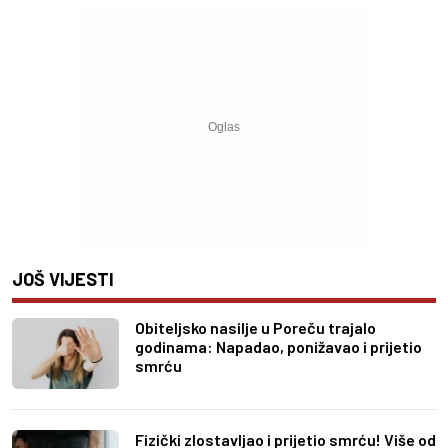
JOŠ VIJESTI
Obiteljsko nasilje u Poreču trajalo
godinama: Napadao, ponižavao i prijetio
smrću
Fizički zlostavljao i prijetio smrću! Više od