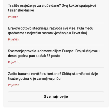
Tražite osvježenje za vruće dane? Ovaj koktel spaja pivo i
talijanske klasike
Prije 9 h
Brakovi gotovo stagniraju, razvoda sve više: Pula među
gradovima s najvećim rastom vjenčanja u Hrvatskoj
Prije 10 h
Sve manje provala u domove diljem Europe: Broj slučajeva u
deset godina pao za čak 38 posto
Prije 11 h
Zašto bacamo novčiće u fontane? Običaj star više od dvije
tisuće godina krije zanimljivu priču
Prije 12 h
Sve najnovije