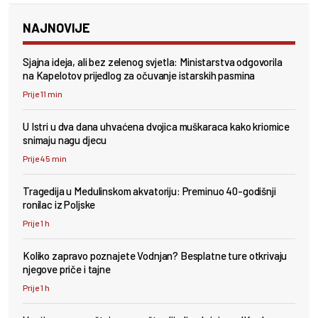
NAJNOVIJE
Sjajna ideja, ali bez zelenog svjetla: Ministarstva odgovorila
na Kapelotov prijedlog za očuvanje istarskih pasmina
Prije 11 min
U Istri u dva dana uhvaćena dvojica muškaraca kako kriomice
snimaju nagu djecu
Prije 45 min
Tragedija u Medulinskom akvatoriju: Preminuo 40-godišnji
ronilac iz Poljske
Prije 1 h
Koliko zapravo poznajete Vodnjan? Besplatne ture otkrivaju
njegove priče i tajne
Prije 1 h