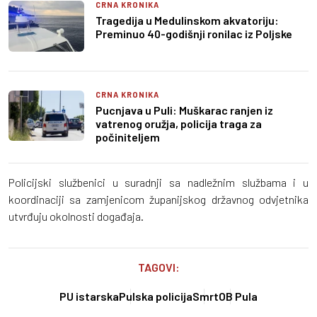
CRNA KRONIKA
Tragedija u Medulinskom akvatoriju:
Preminuo 40-godišnji ronilac iz Poljske
CRNA KRONIKA
Pucnjava u Puli: Muškarac ranjen iz
vatrenog oružja, policija traga za
počiniteljem
Policijski službenici u suradnji sa nadležnim službama i u
koordinaciji sa zamjenicom županijskog državnog odvjetnika
utvrđuju okolnosti događaja.
TAGOVI:
PU istarska
Pulska policija
Smrt
OB Pula