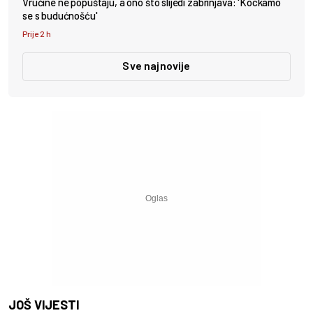
Vrućine ne popuštaju, a ono što slijedi zabrinjava: 'Kockamo
se s budućnošću'
Prije 2 h
Sve najnovije
JOŠ VIJESTI