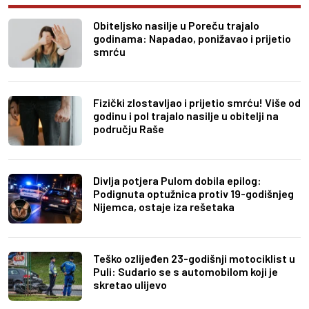
Obiteljsko nasilje u Poreču trajalo
godinama: Napadao, ponižavao i prijetio
smrću
Fizički zlostavljao i prijetio smrću! Više od
godinu i pol trajalo nasilje u obitelji na
području Raše
Divlja potjera Pulom dobila epilog:
Podignuta optužnica protiv 19-godišnjeg
Nijemca, ostaje iza rešetaka
Teško ozlijeđen 23-godišnji motociklist u
Puli: Sudario se s automobilom koji je
skretao ulijevo