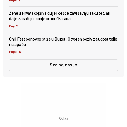
Žene u Hrvatskoj žive dulje i češće završavaju fakultet, ali i
dalje zarađuju manje od muškaraca
Prije 2 h
Chili Fest ponovno stiže u Buzet: Otvoren poziv za ugostitelje
i izlagače
Prije 11 h
Sve najnovije