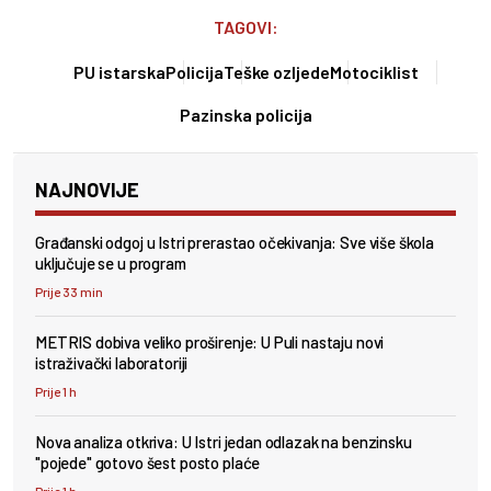
TAGOVI:
PU istarska
Policija
Teške ozljede
Motociklist
Pazinska policija
NAJNOVIJE
Građanski odgoj u Istri prerastao očekivanja: Sve više škola
uključuje se u program
Prije 33 min
METRIS dobiva veliko proširenje: U Puli nastaju novi
istraživački laboratoriji
Prije 1 h
Nova analiza otkriva: U Istri jedan odlazak na benzinsku
"pojede" gotovo šest posto plaće
Prije 1 h