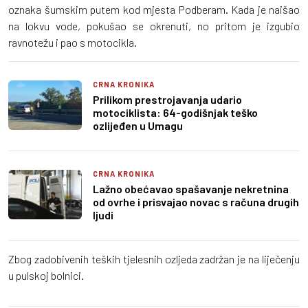
oznaka šumskim putem kod mjesta Podberam. Kada je naišao
na lokvu vode, pokušao se okrenuti, no pritom je izgubio
ravnotežu i pao s motocikla.
CRNA KRONIKA
Prilikom prestrojavanja udario
motociklista: 64-godišnjak teško
ozlijeđen u Umagu
CRNA KRONIKA
Lažno obećavao spašavanje nekretnina
od ovrhe i prisvajao novac s računa drugih
ljudi
Zbog zadobivenih teških tjelesnih ozljeda zadržan je na liječenju
u pulskoj bolnici.