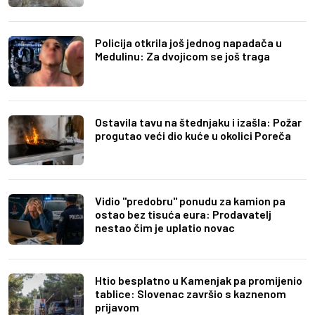
Policija otkrila još jednog napadača u
Medulinu: Za dvojicom se još traga
Ostavila tavu na štednjaku i izašla: Požar
progutao veći dio kuće u okolici Poreča
Vidio "predobru" ponudu za kamion pa
ostao bez tisuća eura: Prodavatelj
nestao čim je uplatio novac
Htio besplatno u Kamenjak pa promijenio
tablice: Slovenac završio s kaznenom
prijavom