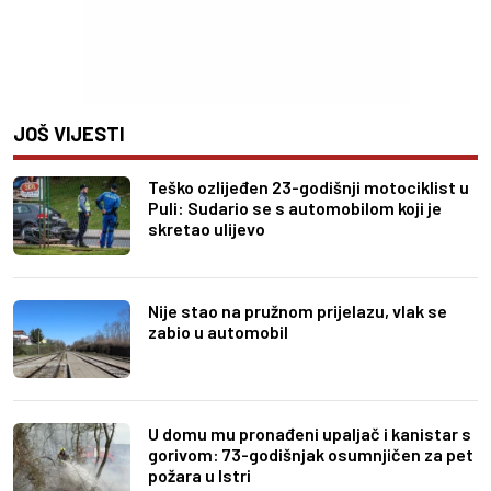
JOŠ VIJESTI
Teško ozlijeđen 23-godišnji motociklist u
Puli: Sudario se s automobilom koji je
skretao ulijevo
Nije stao na pružnom prijelazu, vlak se
zabio u automobil
U domu mu pronađeni upaljač i kanistar s
gorivom: 73-godišnjak osumnjičen za pet
požara u Istri