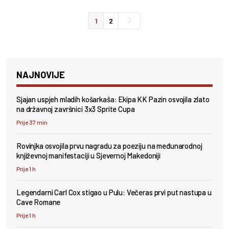
1
2
NAJNOVIJE
Sjajan uspjeh mladih košarkaša: Ekipa KK Pazin osvojila zlato
na državnoj završnici 3x3 Sprite Cupa
Prije 37 min
Rovinjka osvojila prvu nagradu za poeziju na međunarodnoj
književnoj manifestaciji u Sjevernoj Makedoniji
Prije 1 h
Legendarni Carl Cox stigao u Pulu: Večeras prvi put nastupa u
Cave Romane
Prije 1 h