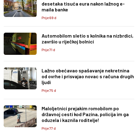
desetaka tisuća eura nakon lažnog e-
maila banke
Prije 69 d
Automobilom sletio s kolnika na nizbrdici,
završio u riječkoj bolnici
Prije 71 d
Lažno obećavao spašavanje nekretnina
od ovrhe i prisvajao novac s računa drugih
ljudi
Prije 75 d
Maloljetnici prejakim romobilom po
državnoj cesti kod Pazina, policija im ga
oduzela i kaznila roditelje!
Prije 77 d