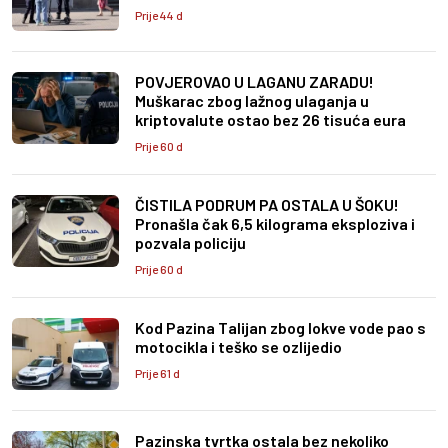
Prije 44 d
POVJEROVAO U LAGANU ZARADU!
Muškarac zbog lažnog ulaganja u
kriptovalute ostao bez 26 tisuća eura
Prije 60 d
ČISTILA PODRUM PA OSTALA U ŠOKU!
Pronašla čak 6,5 kilograma eksploziva i
pozvala policiju
Prije 60 d
Kod Pazina Talijan zbog lokve vode pao s
motocikla i teško se ozlijedio
Prije 61 d
Pazinska tvrtka ostala bez nekoliko