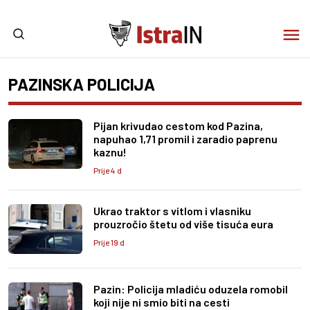
PAZINSKA POLICIJA
Pijan krivudao cestom kod Pazina,
napuhao 1,71 promil i zaradio paprenu
kaznu!
Prije 4 d
Ukrao traktor s vitlom i vlasniku
prouzročio štetu od više tisuća eura
Prije 19 d
Pazin: Policija mladiću oduzela romobil
koji nije ni smio biti na cesti