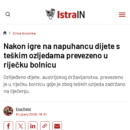
Crna kronika
Nakon igre na napuhancu dijete s
teškim ozljedama prevezeno u
riječku bolnicu
Ozlijeđeno dijete, austrijskog državljanstva, prevezeno
je u riječku bolnicu gdje je zbog teških ozljeda zadržano
na liječenju.
Ena Piglić
8 Lipanj 2026
I
18:31