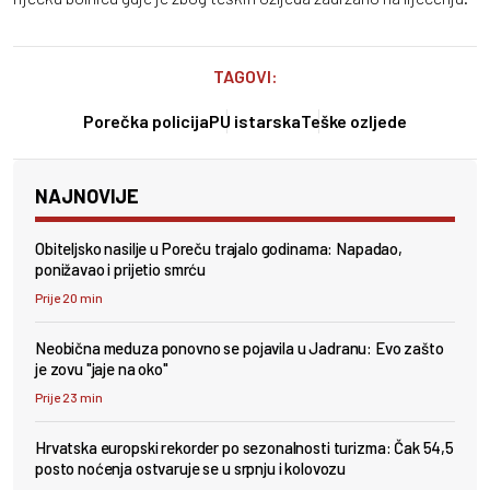
TAGOVI:
Porečka policija
PU istarska
Teške ozljede
NAJNOVIJE
Obiteljsko nasilje u Poreču trajalo godinama: Napadao,
ponižavao i prijetio smrću
Prije 20 min
Neobična meduza ponovno se pojavila u Jadranu: Evo zašto
je zovu "jaje na oko"
Prije 23 min
Hrvatska europski rekorder po sezonalnosti turizma: Čak 54,5
posto noćenja ostvaruje se u srpnju i kolovozu