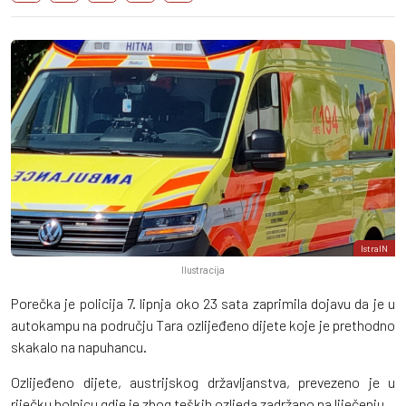
IstraIN
Ilustracija
Porečka je policija 7. lipnja oko 23 sata zaprimila dojavu da je u
autokampu na području Tara ozlijeđeno dijete koje je prethodno
skakalo na napuhancu.
Ozlijeđeno dijete, austrijskog državljanstva, prevezeno je u
riječku bolnicu gdje je zbog teških ozljeda zadržano na liječenju.