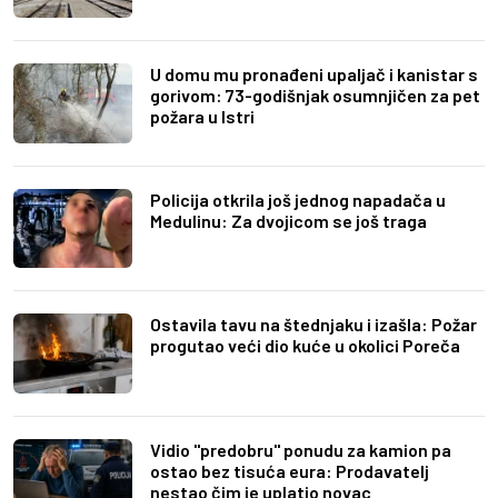
U domu mu pronađeni upaljač i kanistar s
gorivom: 73-godišnjak osumnjičen za pet
požara u Istri
Policija otkrila još jednog napadača u
Medulinu: Za dvojicom se još traga
Ostavila tavu na štednjaku i izašla: Požar
progutao veći dio kuće u okolici Poreča
Vidio "predobru" ponudu za kamion pa
ostao bez tisuća eura: Prodavatelj
nestao čim je uplatio novac