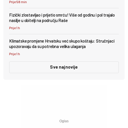
Prije 58 min
Fizički zlostavljao i prijetio smrću! Više od godinu i pol trajalo
nasilje u obitelji na području Raše
Prije 1 h
Klimatske promjene Hrvatsku već skupo koštaju: Stručnjaci
upozoravaju da su potrebna velika ulaganja
Prije 1 h
Sve najnovije