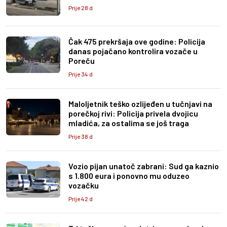
Prije 28 d
Čak 475 prekršaja ove godine: Policija
danas pojačano kontrolira vozače u
Poreču
Prije 34 d
Maloljetnik teško ozlijeđen u tučnjavi na
porečkoj rivi: Policija privela dvojicu
mladića, za ostalima se još traga
Prije 38 d
Vozio pijan unatoč zabrani: Sud ga kaznio
s 1.800 eura i ponovno mu oduzeo
vozačku
Prije 42 d