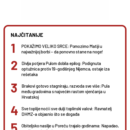
NAJČITANIJE
POKAŽIMO VELIKO SRCE: Pomozimo Matiji u
najvažnijoj borbi – da ponovno stane na noge!
Divlja potjera Pulom dobila epilog: Podignuta
optužnica protiv 19-godišnjeg Nijemca, ostaje iza
rešetaka
Brakovi gotovo stagniraju, razvoda sve više: Pula
među gradovima s najvećim rastom vjenčanja u
Hrvatskoj
Sve toplije noći i sve dulji toplinski valovi: Ravnatelj
DHMZ-a objasnio što se događa
Obiteljsko nasilje u Poreču trajalo godinama: Napadao,