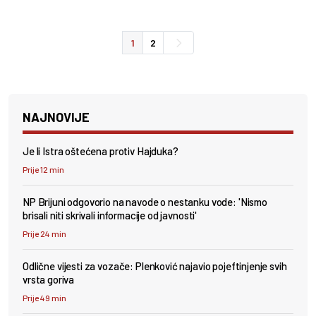
1
2
NAJNOVIJE
Je li Istra oštećena protiv Hajduka?
Prije 12 min
NP Brijuni odgovorio na navode o nestanku vode: 'Nismo
brisali niti skrivali informacije od javnosti'
Prije 24 min
Odlične vijesti za vozače: Plenković najavio pojeftinjenje svih
vrsta goriva
Prije 49 min