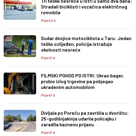
Tri teške nesreće u Istri u samo dva dana:
Stradali biciklisti i vozačica električnog
romobila
Prije 42 d
Sudar dvojice motociklista u Taru: Jedan
teško ozlijeđen, policija istražuje
okolnosti nesreće
Prije 47 d
FILMSKI POHOD PO ISTRI: Ukrao bager,
probio izlog trgovine pa pobjegao
ukradenim automobilom
Prije 47 d
Divljala po Poreču pa završila u dvorištu:
25-godišnjakinja udarila policajku i
zaradila kaznenu prijavu
Prije 47 d