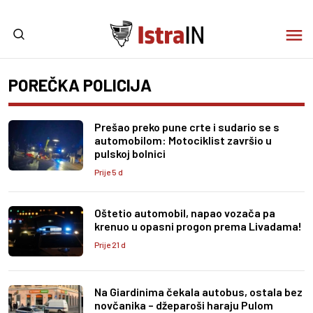
POREČKA POLICIJA
Prešao preko pune crte i sudario se s
automobilom: Motociklist završio u
pulskoj bolnici
Prije 5 d
Oštetio automobil, napao vozača pa
krenuo u opasni progon prema Livadama!
Prije 21 d
Na Giardinima čekala autobus, ostala bez
novčanika – džeparoši haraju Pulom