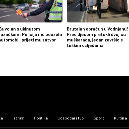
Za volan s ukinutom
Brutalan obračun u Vodnjanu!
vozačkom: Policija mu oduzela
Pred djecom pretukli dvojicu
automobil, prijeti mu zatvor
muškaraca, jedan završio s
teškim ozljedama
ka
IstraIn
Politika
Gospodarstvo
Sport
Kultura