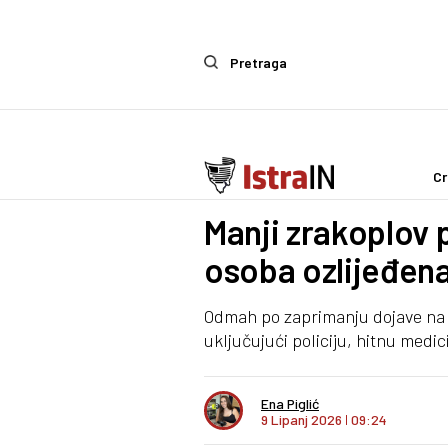
Pretraga
Cr
Crna kronika
Manji zrakoplov 
osoba ozlijeđen
Odmah po zaprimanju dojave na 
uključujući policiju, hitnu medi
Ena Piglić
9 Lipanj 2026
I
09:24