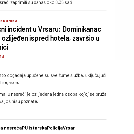
esreći zaprimili su danas oko 8.35 sati.
 KRONIKA
ni incident u Vrsaru: Dominikanac
 ozlijeđen ispred hotela, završio u
ici
1 d
to događaja upućene su sve žurne službe, uključujući
atrogasce.
, u nesreći je ozlijeđena jedna osoba kojoj se pruža
a još nisu poznate.
na nesreća
PU istarska
Policija
Vrsar