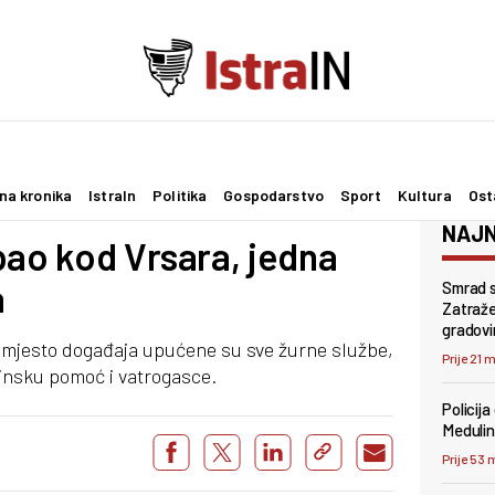
na kronika
IstraIn
Politika
Gospodarstvo
Sport
Kultura
Ost
NAJN
pao kod Vrsara, jedna
a
Smrad s
Zatraže
gradovi
mjesto događaja upućene su sve žurne službe,
Prije 21 
cinsku pomoć i vatrogasce.
Policija
Medulin
Prije 53 