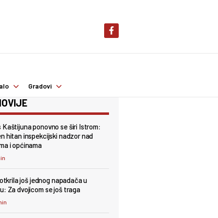
alo
Gradovi
OVIJE
 Kaštijuna ponovno se širi Istrom:
n hitan inspekcijski nadzor nad
ma i općinama
min
 otkrila još jednog napadača u
u: Za dvojicom se još traga
min