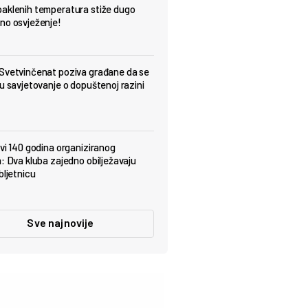
aklenih temperatura stiže dugo
no osvježenje!
Svetvinčenat poziva građane da se
 u savjetovanje o dopuštenoj razini
avi 140 godina organiziranog
a: Dva kluba zajedno obilježavaju
bljetnicu
Sve najnovije