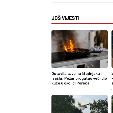
JOŠ VIJESTI
Ostavila tavu na štednjaku i
izašla: Požar progutao veći dio
kuće u okolici Poreča