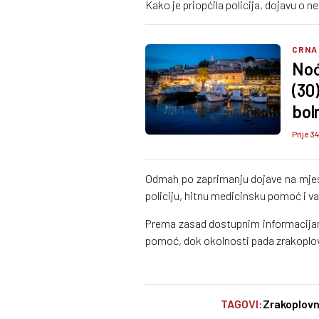
Kako je priopćila policija, dojavu o n
CRNA
Noć
(30)
boln
Prije 34
Odmah po zaprimanju dojave na mjes
policiju, hitnu medicinsku pomoć i v
Prema zasad dostupnim informacijama
pomoć, dok okolnosti pada zrakoplov
TAGOVI:
Zrakoplov