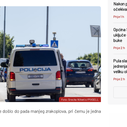
Nakon p
očekiva
Prije 1 h
Općina 
uključe
buke
Prije 2 h
Pula sl
jedrenj
veliku o
Prije 2 h
Foto: Srecko Niketic/PIXSELL
je došlo do pada manjeg zrakoplova, pri čemu je jedna