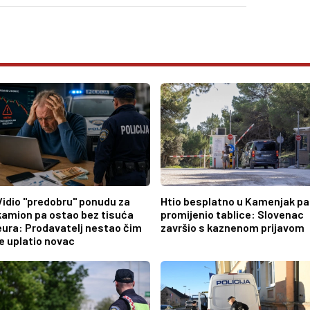
Vidio "predobru" ponudu za
Htio besplatno u Kamenjak pa
kamion pa ostao bez tisuća
promijenio tablice: Slovenac
eura: Prodavatelj nestao čim
završio s kaznenom prijavom
je uplatio novac