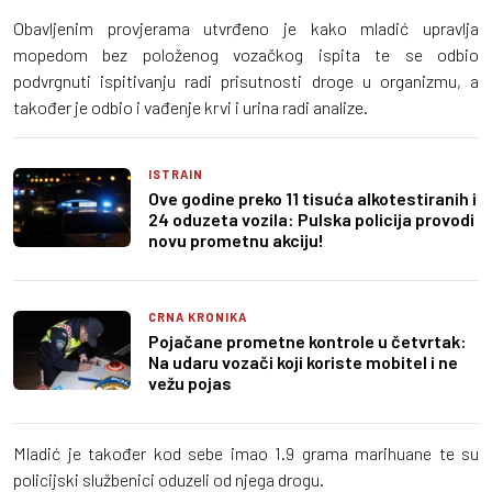
Obavljenim provjerama utvrđeno je kako mladić upravlja
mopedom bez položenog vozačkog ispita te se odbio
podvrgnuti ispitivanju radi prisutnosti droge u organizmu, a
također je odbio i vađenje krvi i urina radi analize.
ISTRAIN
Ove godine preko 11 tisuća alkotestiranih i
24 oduzeta vozila: Pulska policija provodi
novu prometnu akciju!
CRNA KRONIKA
Pojačane prometne kontrole u četvrtak:
Na udaru vozači koji koriste mobitel i ne
vežu pojas
Mladić je također kod sebe imao 1.9 grama marihuane te su
policijski službenici oduzeli od njega drogu.