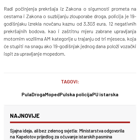
Radi počinjenja prekršaja iz Zakona o sigurnosti prometa na
cestama i Zakona o suzbijanju zlouporabe droga, policija je 19-
godišnjaku izrekla novčanu kaznu od 3.303 eura, 12 negativnih
prekršajnih bodova, kao i zaštitnu mjeru zabrane upravljanja
motornim vozilima AM kategorije u trajanju od tri mjeseca, koja
će stupiti na snagu ako 19-godišnjak jednog dana položi vozački
ispit za upravljanje mopedom.
TAGOVI:
Pula
Droga
Moped
Pulska policija
PU istarska
NAJNOVIJE
Sjajna ideja, ali bez zelenog svjetla: Ministarstva odgovorila
na Kapelotov prijedlog za očuvanje istarskih pasmina