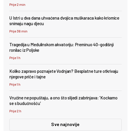
Prije 2 min
U Istri u dva dana uhvaćena dvojica muškaraca kako kriomice
snimaju nagu djecu
Prije 36 min
Tragedija u Medulinskom akvatoriju: Preminuo 40-godišnji
ronilac iz Poljske
Prije 1 h
Koliko zapravo poznajete Vodnjan? Besplatne ture otkrivaju
njegove priče i tajne
Prije 1 h
Vrućine ne popuštaju, a ono što slijedi zabrinjava: 'Kockamo
se s budućnošću'
Prije 2 h
Sve najnovije