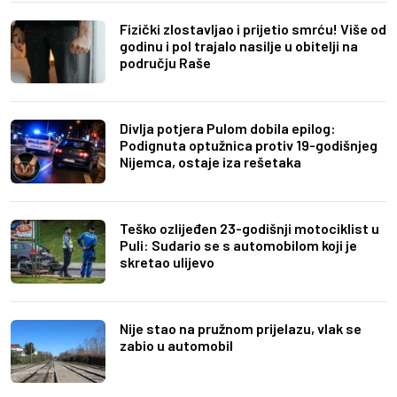
Fizički zlostavljao i prijetio smrću! Više od
godinu i pol trajalo nasilje u obitelji na
području Raše
Divlja potjera Pulom dobila epilog:
Podignuta optužnica protiv 19-godišnjeg
Nijemca, ostaje iza rešetaka
Teško ozlijeđen 23-godišnji motociklist u
Puli: Sudario se s automobilom koji je
skretao ulijevo
Nije stao na pružnom prijelazu, vlak se
zabio u automobil