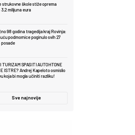
e strukovne škole stiže oprema
 3,2 milijuna eura
čno 98 godina tragedija kraj Rovinja:
uću podmornice poginulo svih 27
a posade
I TURIZAM SPASITI AUTOHTONE
 ISTRE? Andrej Kapeloto osmislio
ivu koja bi mogla učiniti razliku!
Sve najnovije