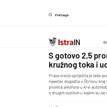
Pretraga
Cr
Crna kronika
S gotovo 2,5 pro
kružnog toka i u
Prava sreća spriječila je teže p
navečer dogodila u Štrmcu kraj L
promila alkohola u krvi automob
s drugim vozilom u kojem su se n