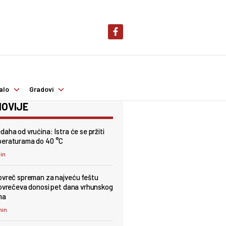
alo
Gradovi
OVIJE
daha od vrućina: Istra će se pržiti
peraturama do 40 °C
min
ovreč spreman za najveću feštu
Lovrečeva donosi pet dana vrhunskog
ma
min