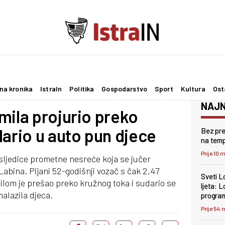
na kronika
IstraIn
Politika
Gospodarstvo
Sport
Kultura
Ost
NAJN
mila projurio preko
dario u auto pun djece
Bez pre
na tem
Prije 10 
osljedice prometne nesreće koja se jučer
abina. Pijani 52-godišnji vozač s čak 2,47
Sveti L
ilom je prešao preko kružnog toka i sudario se
ljeta: 
alazila djeca.
progra
Prije 54 