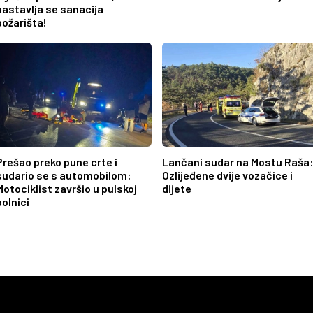
nastavlja se sanacija
požarišta!
Prešao preko pune crte i
Lančani sudar na Mostu Raša
sudario se s automobilom:
Ozlijeđene dvije vozačice i
Motociklist završio u pulskoj
dijete
bolnici