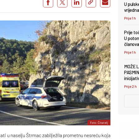
U pulsk
vrijedna
Prije 1 h
Prije to
U poton
članov
Prije 1 h
MOŽE L
PASMINE
inicijat
Prije 2 h
Foto: Čitatelj
sati u naselju Štrmac zabilježila prometnu nesreću koja