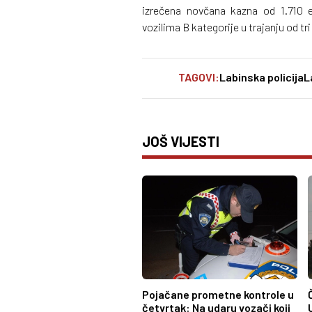
izrečena novčana kazna od 1.710 e
vozilima B kategorije u trajanju od t
TAGOVI:
Labinska policija
L
JOŠ VIJESTI
Pojačane prometne kontrole u
četvrtak: Na udaru vozači koji