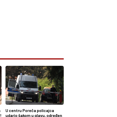
a
U centru Poreča policajca
!
udario šakom u glavu, određen