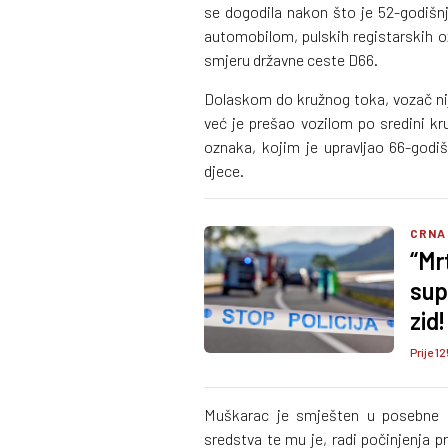
se dogodila nakon što je 52-godišn
automobilom, pulskih registarskih 
smjeru državne ceste D66.
Dolaskom do kružnog toka, vozač nije
već je prešao vozilom po sredini kr
oznaka, kojim je upravljao 66-godiš
djece.
CRNA
“Mr
sup
zid!
Prije 12
Muškarac je smješten u posebne pr
sredstva te mu je, radi počinjenja 