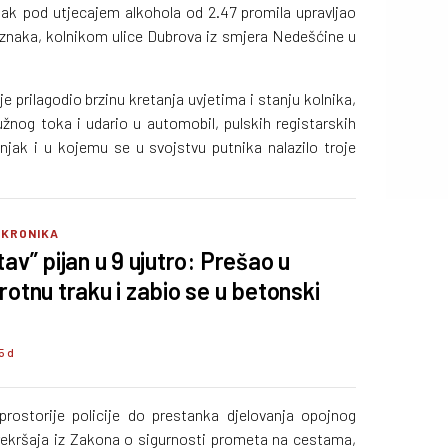
jak pod utjecajem alkohola od 2.47 promila upravljao
oznaka, kolnikom ulice Dubrova iz smjera Nedešćine u
 prilagodio brzinu kretanja uvjetima i stanju kolnika,
užnog toka i udario u automobil, pulskih registarskih
njak i u kojemu se u svojstvu putnika nalazilo troje
 KRONIKA
tav” pijan u 9 ujutro: Prešao u
rotnu traku i zabio se u betonski
5 d
ostorije policije do prestanka djelovanja opojnog
prekršaja iz Zakona o sigurnosti prometa na cestama,