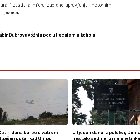
ura i zaštitna mjera zabrane upravljanja motornim
ri mjeseca.
abin
Dubrova
Vožnja pod utjecajem alkohola
Četiri dana borbe s vatrom:
U tjedan dana iz pulskog Dom
Ugašen požar kod Oriha,
nestalo sedmero maloljetnika