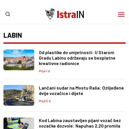
LABIN
Od plastike do umjetnosti: U Starom
Gradu Labinu održavaju se besplatne
kreativne radionice
Prije 1 d
Lančani sudar na Mostu Raša: Ozlijeđene
dvije vozačice i dijete
Prije 5 d
Kod Labina zaustavljen pijani vozač bez
vozačke dozvole: Napuhao 2,20 promila