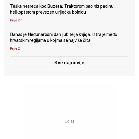
Teška nesreća kod Buzeta: Traktorom pao niz padinu,
helikopterom prevezen u riječku bolnicu
Prije 2 h
Danas je Međunarodni dan ljubitelja knjiga: Istra je među
hrvatskim regijama u kojima se najviše čita
Prije 2 h
Sve najnovije