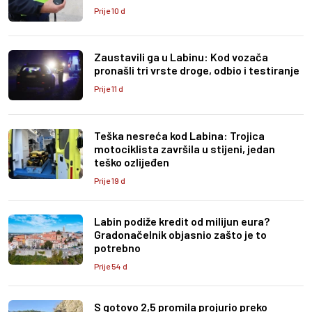
Prije 10 d
Zaustavili ga u Labinu: Kod vozača
pronašli tri vrste droge, odbio i testiranje
Prije 11 d
Teška nesreća kod Labina: Trojica
motociklista završila u stijeni, jedan
teško ozlijeđen
Prije 19 d
Labin podiže kredit od milijun eura?
Gradonačelnik objasnio zašto je to
potrebno
Prije 54 d
S gotovo 2,5 promila projurio preko