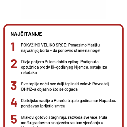
NAJČITANIJE
POKAŽIMO VELIKO SRCE: Pomozimo Matiji u
najvažnijoj borbi – da ponovno stane na noge!
Divlja potjera Pulom dobila epilog: Podignuta
optužnica protiv 19-godišnjeg Nijemca, ostaje iza
rešetaka
Sve toplije noći i sve dulji toplinski valovi: Ravnatelj
DHMZ-a objasnio što se događa
Obiteljsko nasilje u Poreču trajalo godinama: Napadao,
ponižavao i prijetio smrću
Brakovi gotovo stagniraju, razvoda sve više: Pula
među gradovima s najvećim rastom vjenčanja u