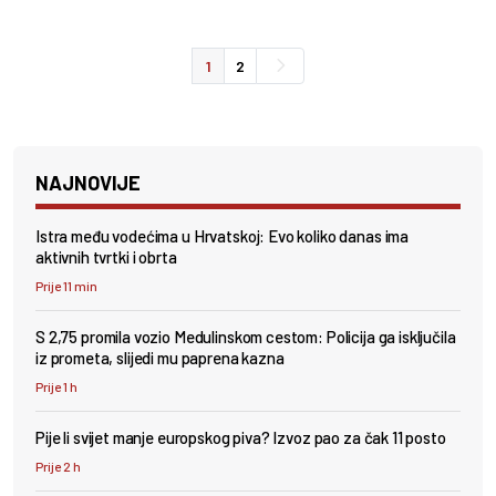
1
2
NAJNOVIJE
Istra među vodećima u Hrvatskoj: Evo koliko danas ima
aktivnih tvrtki i obrta
Prije 11 min
S 2,75 promila vozio Medulinskom cestom: Policija ga isključila
iz prometa, slijedi mu paprena kazna
Prije 1 h
Pije li svijet manje europskog piva? Izvoz pao za čak 11 posto
Prije 2 h