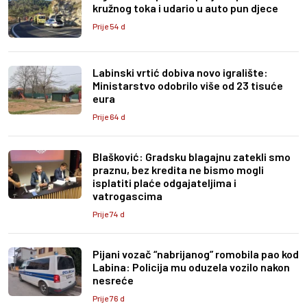
kružnog toka i udario u auto pun djece
Prije 54 d
Labinski vrtić dobiva novo igralište:
Ministarstvo odobrilo više od 23 tisuće
eura
Prije 64 d
Blašković: Gradsku blagajnu zatekli smo
praznu, bez kredita ne bismo mogli
isplatiti plaće odgajateljima i
vatrogascima
Prije 74 d
Pijani vozač “nabrijanog” romobila pao kod
Labina: Policija mu oduzela vozilo nakon
nesreće
Prije 76 d