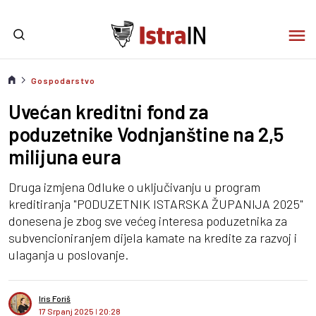
Gospodarstvo
Uvećan kreditni fond za
poduzetnike Vodnjanštine na 2,5
milijuna eura
Druga izmjena Odluke o uključivanju u program
kreditiranja "PODUZETNIK ISTARSKA ŽUPANIJA 2025"
donesena je zbog sve većeg interesa poduzetnika za
subvencioniranjem dijela kamate na kredite za razvoj i
ulaganja u poslovanje.
Iris Foriš
17 Srpanj 2025
I
20:28