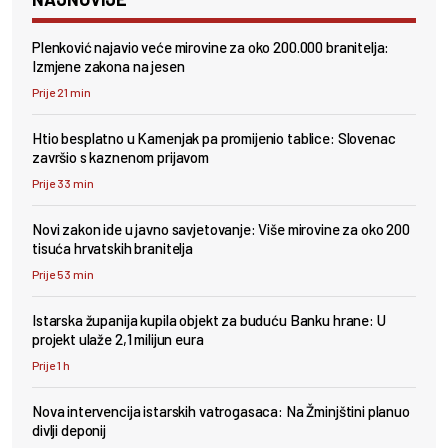
Plenković najavio veće mirovine za oko 200.000 branitelja:
Izmjene zakona na jesen
Prije 21 min
Htio besplatno u Kamenjak pa promijenio tablice: Slovenac
završio s kaznenom prijavom
Prije 33 min
Novi zakon ide u javno savjetovanje: Više mirovine za oko 200
tisuća hrvatskih branitelja
Prije 53 min
Istarska županija kupila objekt za buduću Banku hrane: U
projekt ulaže 2,1 milijun eura
Prije 1 h
Nova intervencija istarskih vatrogasaca: Na Žminjštini planuo
divlji deponij