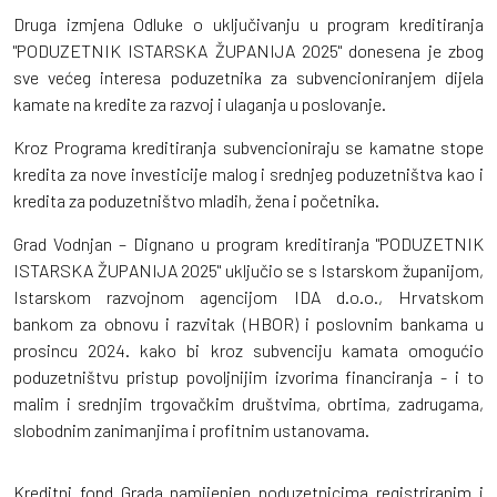
Druga izmjena Odluke o uključivanju u program kreditiranja
"PODUZETNIK ISTARSKA ŽUPANIJA 2025" donesena je zbog
sve većeg interesa poduzetnika za subvencioniranjem dijela
kamate na kredite za razvoj i ulaganja u poslovanje.
Kroz Programa kreditiranja subvencioniraju se kamatne stope
kredita za nove investicije malog i srednjeg poduzetništva kao i
kredita za poduzetništvo mladih, žena i početnika.
Grad Vodnjan – Dignano u program kreditiranja "PODUZETNIK
ISTARSKA ŽUPANIJA 2025" uključio se s Istarskom županijom,
Istarskom razvojnom agencijom IDA d.o.o., Hrvatskom
bankom za obnovu i razvitak (HBOR) i poslovnim bankama u
prosincu 2024. kako bi kroz subvenciju kamata omogućio
poduzetništvu pristup povoljnijim izvorima financiranja - i to
malim i srednjim trgovačkim društvima, obrtima, zadrugama,
slobodnim zanimanjima i profitnim ustanovama.
Kreditni fond Grada namijenjen poduzetnicima registriranim i