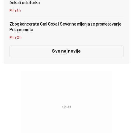
čekati od utorka
Prije 1 h
Zbog koncerata Carl Coxa i Severine mijenja se prometovanje
Pulaprometa
Prije 2 h
Sve najnovije