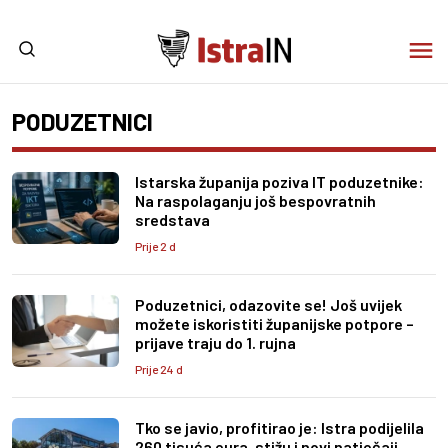
PODUZETNICI
Istarska županija poziva IT poduzetnike:
Na raspolaganju još bespovratnih
sredstava
Prije 2 d
Poduzetnici, odazovite se! Još uvijek
možete iskoristiti županijske potpore –
prijave traju do 1. rujna
Prije 24 d
Tko se javio, profitirao je: Istra podijelila
260 tisuća eura, stižu i novi natječaji