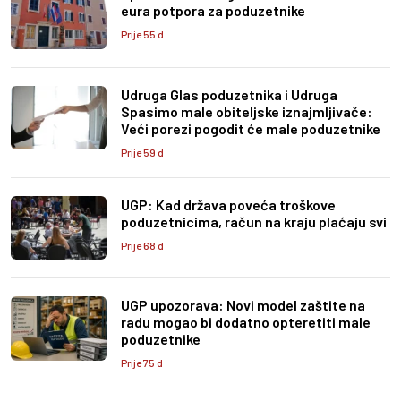
eura potpora za poduzetnike
Prije 55 d
Udruga Glas poduzetnika i Udruga
Spasimo male obiteljske iznajmljivače:
Veći porezi pogodit će male poduzetnike
Prije 59 d
UGP: Kad država poveća troškove
poduzetnicima, račun na kraju plaćaju svi
Prije 68 d
UGP upozorava: Novi model zaštite na
radu mogao bi dodatno opteretiti male
poduzetnike
Prije 75 d