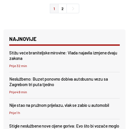
1
2
NAJNOVIJE
Stižu veće braniteljske mirovine: Vlada najavila izmjene dvaju
zakona
Prije 32 min
Neslužbeno: Buzet ponovno dobiva autobusnu vezu sa
Zagrebom tri puta tjedno
Prije 49 min
Nije stao na pružnom prijelazu, vlak se zabio u automobil
Prije 1 h
Stigle neslužbene nove cijene goriva: Evo što bi vozače moglo