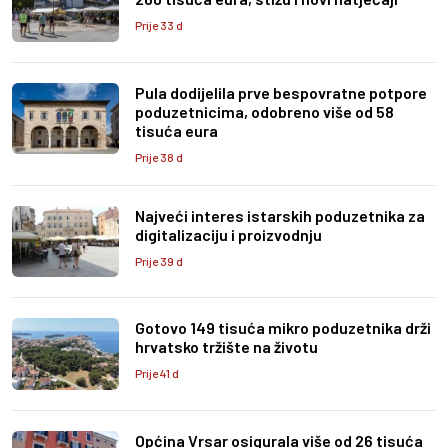
Prije 33 d
Pula dodijelila prve bespovratne potpore
poduzetnicima, odobreno više od 58
tisuća eura
Prije 38 d
Najveći interes istarskih poduzetnika za
digitalizaciju i proizvodnju
Prije 39 d
Gotovo 149 tisuća mikro poduzetnika drži
hrvatsko tržište na životu
Prije 41 d
Općina Vrsar osigurala više od 26 tisuća