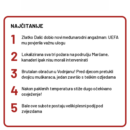
NAJČITANIJE
Zlatko Dalić dobio novi međunarodni angažman: UEFA
mu povjerila važnu ulogu
Lokalizirana sva tri požara na području Marčane,
kanaderi ipak nisu morali intervenirati
Brutalan obračun u Vodnjanu! Pred djecom pretukli
dvojicu muškaraca, jedan završio s teškim ozljedama
Nakon paklenih temperatura stiže dugo očekivano
osvježenje!
Bale ove subote postaju veliki plesni podij pod
zvijezdama