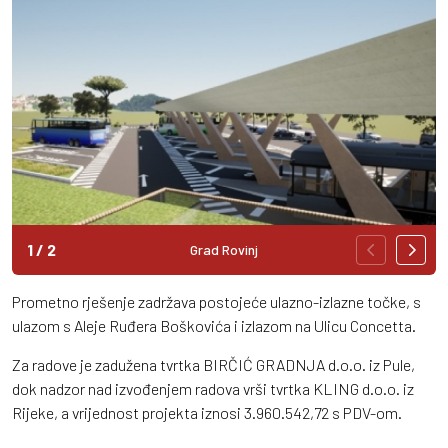
1
/
2
Grad Rovinj
Prometno rješenje zadržava postojeće ulazno-izlazne točke, s
ulazom s Aleje Ruđera Boškovića i izlazom na Ulicu Concetta.
Za radove je zadužena tvrtka BIRČIĆ GRADNJA d.o.o. iz Pule,
dok nadzor nad izvođenjem radova vrši tvrtka KLING d.o.o. iz
Rijeke, a vrijednost projekta iznosi 3.960.542,72 s PDV-om.