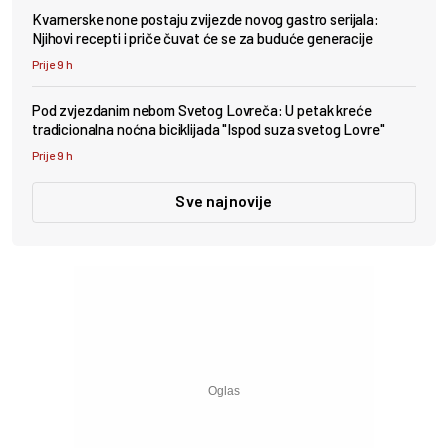
Kvarnerske none postaju zvijezde novog gastro serijala:
Njihovi recepti i priče čuvat će se za buduće generacije
Prije 9 h
Pod zvjezdanim nebom Svetog Lovreča: U petak kreće
tradicionalna noćna biciklijada "Ispod suza svetog Lovre"
Prije 9 h
Sve najnovije