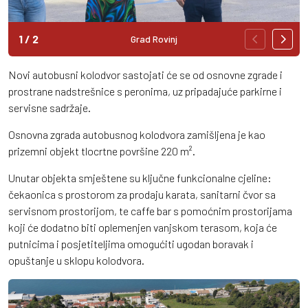
1
/
2
Grad Rovinj
Novi autobusni kolodvor sastojati će se od osnovne zgrade i
prostrane nadstrešnice s peronima, uz pripadajuće parkirne i
servisne sadržaje.
Osnovna zgrada autobusnog kolodvora zamišljena je kao
prizemni objekt tlocrtne površine 220 m².
Unutar objekta smještene su ključne funkcionalne cjeline:
čekaonica s prostorom za prodaju karata, sanitarni čvor sa
servisnom prostorijom, te caffe bar s pomoćnim prostorijama
koji će dodatno biti oplemenjen vanjskom terasom, koja će
putnicima i posjetiteljima omogućiti ugodan boravak i
opuštanje u sklopu kolodvora.