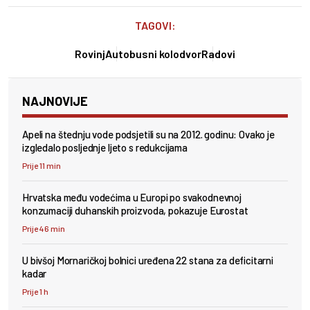
TAGOVI:
Rovinj
Autobusni kolodvor
Radovi
NAJNOVIJE
Apeli na štednju vode podsjetili su na 2012. godinu: Ovako je
izgledalo posljednje ljeto s redukcijama
Prije 11 min
Hrvatska među vodećima u Europi po svakodnevnoj
konzumaciji duhanskih proizvoda, pokazuje Eurostat
Prije 46 min
U bivšoj Mornaričkoj bolnici uređena 22 stana za deficitarni
kadar
Prije 1 h