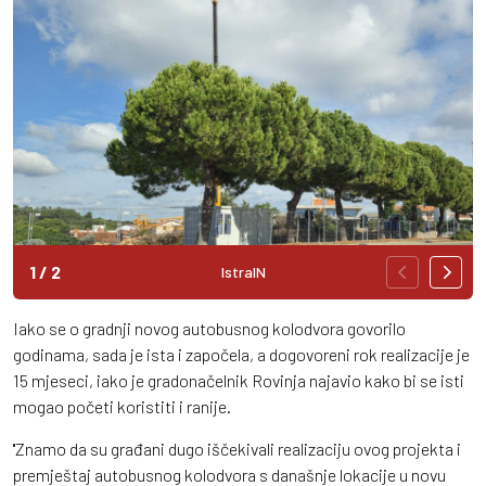
1
/
2
IstraIN
Iako se o gradnji novog autobusnog kolodvora govorilo
godinama, sada je ista i započela, a dogovoreni rok realizacije je
15 mjeseci, iako je gradonačelnik Rovinja najavio kako bi se isti
mogao početi koristiti i ranije.
''Znamo da su građani dugo iščekivali realizaciju ovog projekta i
premještaj autobusnog kolodvora s današnje lokacije u novu