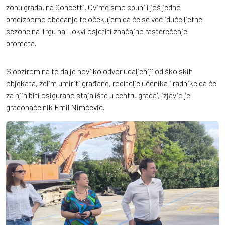
zonu grada, na Concetti. Ovime smo spunili još jedno
predizborno obećanje te očekujem da će se već iduće ljetne
sezone na Trgu na Lokvi osjetiti značajno rasterećenje
prometa.
S obzirom na to da je novi kolodvor udaljeniji od školskih
objekata, želim umiriti građane, roditelje učenika i radnike da će
za njih biti osigurano stajalište u centru grada'', izjavio je
gradonačelnik Emil Nimčević.