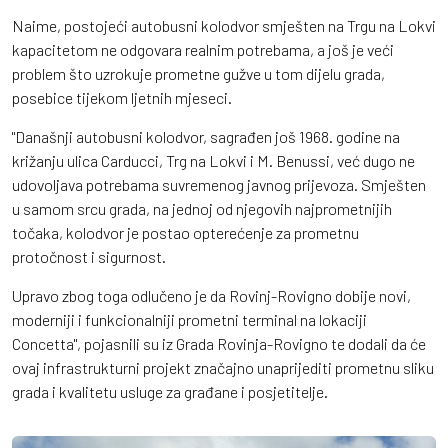
Naime, postojeći autobusni kolodvor smješten na Trgu na Lokvi
kapacitetom ne odgovara realnim potrebama, a još je veći
problem što uzrokuje prometne gužve u tom dijelu grada,
posebice tijekom ljetnih mjeseci.
"Današnji autobusni kolodvor, sagrađen još 1968. godine na
križanju ulica Carducci, Trg na Lokvi i M. Benussi, već dugo ne
udovoljava potrebama suvremenog javnog prijevoza. Smješten
u samom srcu grada, na jednoj od njegovih najprometnijih
točaka, kolodvor je postao opterećenje za prometnu
protočnost i sigurnost.
Upravo zbog toga odlučeno je da Rovinj-Rovigno dobije novi,
moderniji i funkcionalniji prometni terminal na lokaciji
Concetta", pojasnili su iz Grada Rovinja-Rovigno te dodali da će
ovaj infrastrukturni projekt značajno unaprijediti prometnu sliku
grada i kvalitetu usluge za građane i posjetitelje.