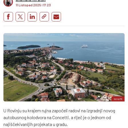
11 Listopad 2025
I
17:23
IstraIN
U Rovinju su krajem rujna započeli radovi na izgradnji novog
autobusnog kolodvora na Concetti, a riječ je o jednom od
najiščekivanijih projekata u gradu.