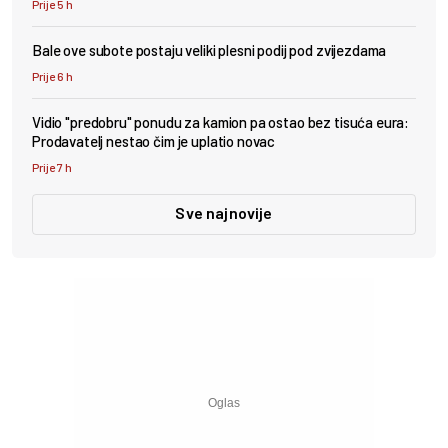
Prije 5 h
Bale ove subote postaju veliki plesni podij pod zvijezdama
Prije 6 h
Vidio "predobru" ponudu za kamion pa ostao bez tisuća eura:
Prodavatelj nestao čim je uplatio novac
Prije 7 h
Sve najnovije