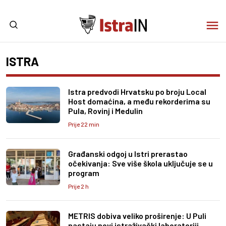
ISTRA
Istra predvodi Hrvatsku po broju Local
Host domaćina, a među rekorderima su
Pula, Rovinj i Medulin
Prije 22 min
Građanski odgoj u Istri prerastao
očekivanja: Sve više škola uključuje se u
program
Prije 2 h
METRIS dobiva veliko proširenje: U Puli
nastaju novi istraživački laboratoriji