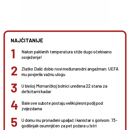
NAJČITANIJE
Nakon paklenih temperatura stiže dugo očekivano
osvježenje!
Zlatko Dalić dobio novi međunarodni angažman: UEFA
mu povjerila važnu ulogu
U bivšoj Mornaričkoj bolnici uređena 22 stana za
deficitarni kadar
Bale ove subote postaju veliki plesni podij pod
zvijezdama
U domu mu pronađeni upaljač i kanistar s gorivom: 73-
godišnjak osumnjičen za pet požara u Istri