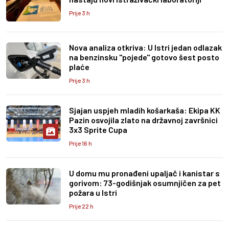
Prije 3 h
Nova analiza otkriva: U Istri jedan odlazak
na benzinsku "pojede" gotovo šest posto
plaće
Prije 3 h
Sjajan uspjeh mladih košarkaša: Ekipa KK
Pazin osvojila zlato na državnoj završnici
3x3 Sprite Cupa
Prije 16 h
U domu mu pronađeni upaljač i kanistar s
gorivom: 73-godišnjak osumnjičen za pet
požara u Istri
Prije 22 h