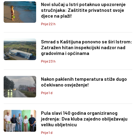
Novi slučaj u Istri potaknuo upozorenje
stručnjaka: Zaštitite privatnost svoje
djece na plaži!
Prije 22 h
Smrad s Kaštijuna ponovno se širi Istrom:
Zatražen hitan inspekcijski nadzor nad
gradovima i općinama
Prije 23 h
Nakon paklenih temperatura stiže dugo
očekivano osvježenje!
Prije 1 d
Pula slavi 140 godina organiziranog
jedrenja: Dva kluba zajedno obilježavaju
veliku obljetnicu
Prije 1 d