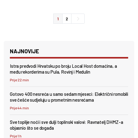
1
2
NAJNOVIJE
Istra predvodi Hrvatsku po broju Local Host domaćina, a
među rekorderima su Pula, Rovinj i Medulin
Prije 22 min
Gotovo 400 nesreća u samo sedam mjeseci: Električni romobili
sve češće sudjeluju u prometnim nesrećama
Prije 44 min
Sve toplije noći i sve dulji toplinski valovi: Ravnatelj DHMZ-a
objasnio što se događa
Prije 1 h