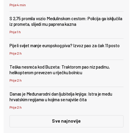
Prije 4 min
S 2,75 promila vozio Medulinskom cestom: Policija ga isključila
iz prometa, slijedi mu paprena kazna
Prije 1 h
Pije li svijet manje europskog piva? Izvoz pao za čak 11 posto
Prije 2 h
Teška nesreća kod Buzeta: Traktorom pao niz padinu,
helikopterom prevezen u riječku bolnicu
Prije 2 h
Danas je Međunarodni dan ljubitelja knjiga: Istra je među
hrvatskim regijama u kojima se najviše čita
Prije 2 h
Sve najnovije