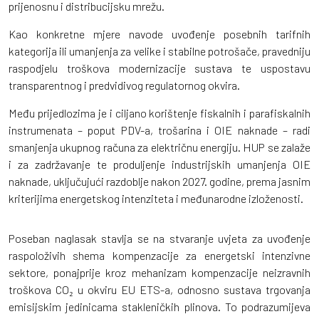
prijenosnu i distribucijsku mrežu.
Kao konkretne mjere navode uvođenje posebnih tarifnih
kategorija ili umanjenja za velike i stabilne potrošače, pravedniju
raspodjelu troškova modernizacije sustava te uspostavu
transparentnog i predvidivog regulatornog okvira.
Među prijedlozima je i ciljano korištenje fiskalnih i parafiskalnih
instrumenata – poput PDV-a, trošarina i OIE naknade – radi
smanjenja ukupnog računa za električnu energiju. HUP se zalaže
i za zadržavanje te produljenje industrijskih umanjenja OIE
naknade, uključujući razdoblje nakon 2027. godine, prema jasnim
kriterijima energetskog intenziteta i međunarodne izloženosti.
Poseban naglasak stavlja se na stvaranje uvjeta za uvođenje
raspoloživih shema kompenzacije za energetski intenzivne
sektore, ponajprije kroz mehanizam kompenzacije neizravnih
troškova CO₂ u okviru EU ETS-a, odnosno sustava trgovanja
emisijskim jedinicama stakleničkih plinova. To podrazumijeva