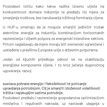
Poslodavci ističu kako takva razlika izravno utječe na
konkurentnost domaće industrije te predlažu niz mjera za
smanjenje troškova, bez narušavanja tržišnog formiranja cijena.
U HUP-u smatraju da je moguće smanjiti jedinični trošak
električne energije za industriju kombinacijom horizontalnih
rasterećenja i ciljanih potpora za energetski intenzivne sektore.
Pritom naglašavaju da mjere moraju biti vremenski ograničene i
usklađene s pravilima Europske unije o državnim potporama.
Jedan od ključnih prijedloga odnosi se na stabilizaciju
energijske komponente cijene, i to kroz jačanje dugoročnog
ugovaranja, razvoj
sustava pohrane energije i fleksibilnosti te poticanje
upravljanja potrošnjom. Cilj je smanjiti izloženost volatilnosti
tržišta i najskupljim satima potrošnje.
Poslodavci predlažu i rasterećenje gospodarstva optimizacijom
mrežarina i reguliranih naknada, uz nastavak ulaganja u