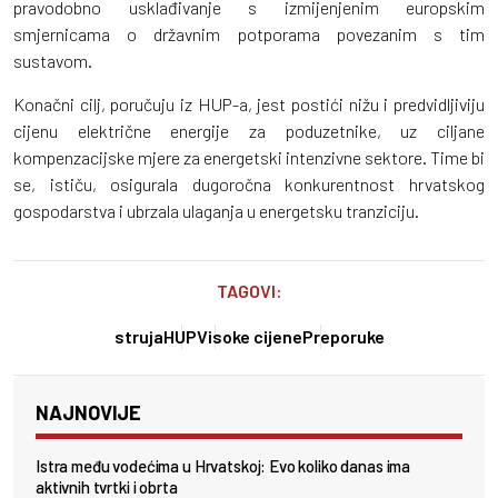
pravodobno usklađivanje s izmijenjenim europskim
smjernicama o državnim potporama povezanim s tim
sustavom.
Konačni cilj, poručuju iz HUP-a, jest postići nižu i predvidljiviju
cijenu električne energije za poduzetnike, uz ciljane
kompenzacijske mjere za energetski intenzivne sektore. Time bi
se, ističu, osigurala dugoročna konkurentnost hrvatskog
gospodarstva i ubrzala ulaganja u energetsku tranziciju.
TAGOVI:
struja
HUP
Visoke cijene
Preporuke
NAJNOVIJE
Istra među vodećima u Hrvatskoj: Evo koliko danas ima
aktivnih tvrtki i obrta