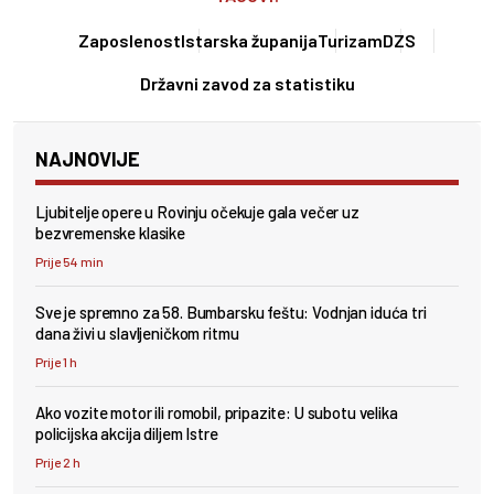
Zaposlenost
Istarska županija
Turizam
DZS
Državni zavod za statistiku
NAJNOVIJE
Ljubitelje opere u Rovinju očekuje gala večer uz
bezvremenske klasike
Prije 54 min
Sve je spremno za 58. Bumbarsku feštu: Vodnjan iduća tri
dana živi u slavljeničkom ritmu
Prije 1 h
Ako vozite motor ili romobil, pripazite: U subotu velika
policijska akcija diljem Istre
Prije 2 h