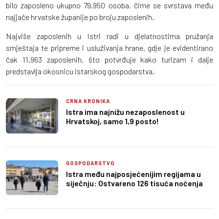
bilo zaposleno ukupno 79.950 osoba, čime se svrstava među
najjače hrvatske županije po broju zaposlenih.
Najviše zaposlenih u Istri radi u djelatnostima pružanja
smještaja te pripreme i usluživanja hrane, gdje je evidentirano
čak 11.963 zaposlenih, što potvrđuje kako turizam i dalje
predstavlja okosnicu istarskog gospodarstva.
CRNA KRONIKA
Istra ima najnižu nezaposlenost u
Hrvatskoj, samo 1,9 posto!
GOSPODARSTVO
Istra među najposjećenijim regijama u
siječnju: Ostvareno 126 tisuća noćenja