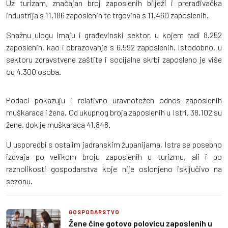
Uz turizam, značajan broj zaposlenih bilježi i prerađivačka
industrija s 11.186 zaposlenih te trgovina s 11.460 zaposlenih.
Snažnu ulogu imaju i građevinski sektor, u kojem radi 8.252
zaposlenih, kao i obrazovanje s 6.592 zaposlenih. Istodobno, u
sektoru zdravstvene zaštite i socijalne skrbi zaposleno je više
od 4.300 osoba.
Podaci pokazuju i relativno uravnotežen odnos zaposlenih
muškaraca i žena. Od ukupnog broja zaposlenih u Istri, 38.102 su
žene, dok je muškaraca 41.848.
U usporedbi s ostalim jadranskim županijama, Istra se posebno
izdvaja po velikom broju zaposlenih u turizmu, ali i po
raznolikosti gospodarstva koje nije oslonjeno isključivo na
sezonu.
GOSPODARSTVO
Žene čine gotovo polovicu zaposlenih u