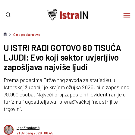
Gospodarstvo
U ISTRI RADI GOTOVO 80 TISUĆA
LJUDI: Evo koji sektor uvjerljivo
zapošljava najviše ljudi
Prema podacima Državnog zavoda za statistiku, u
Istarskoj županiji je krajem ožujka 2025. bilo zaposleno
79.950 osoba. Najveći broj zaposlenih evidentiran je u
turizmu i ugostiteljstvu, prerađivačkoj industriji te
trgovini.
Igor Franković
21 Svibanj 2026
I
06:45