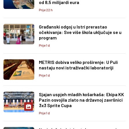
od 8,5 milijardi eura
Prije 22 h
Građanski odgoj u Istri prerastao
očekivanja: Sve više škola uključuje se u
program
Prije 1 d
METRIS dobiva veliko proširenje: U Puli
nastaju novi istraživački laboratoriji
Prije 1 d
Sjajan uspjeh mladih košarkaša: Ekipa KK
Pazin osvojila zlato na državnoj završnici
3x3 Sprite Cupa
Prije 1 d