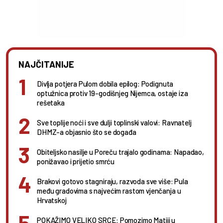
NAJČITANIJE
Divlja potjera Pulom dobila epilog: Podignuta
optužnica protiv 19-godišnjeg Nijemca, ostaje iza
rešetaka
Sve toplije noći i sve dulji toplinski valovi: Ravnatelj
DHMZ-a objasnio što se događa
Obiteljsko nasilje u Poreču trajalo godinama: Napadao,
ponižavao i prijetio smrću
Brakovi gotovo stagniraju, razvoda sve više: Pula
među gradovima s najvećim rastom vjenčanja u
Hrvatskoj
POKAŽIMO VELIKO SRCE: Pomozimo Matiji u