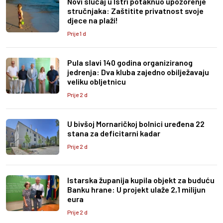
Novi slučaj u Istri potaknuo upozorenje
stručnjaka: Zaštitite privatnost svoje
djece na plaži!
Prije 1 d
Pula slavi 140 godina organiziranog
jedrenja: Dva kluba zajedno obilježavaju
veliku obljetnicu
Prije 2 d
U bivšoj Mornaričkoj bolnici uređena 22
stana za deficitarni kadar
Prije 2 d
Istarska županija kupila objekt za buduću
Banku hrane: U projekt ulaže 2,1 milijun
eura
Prije 2 d