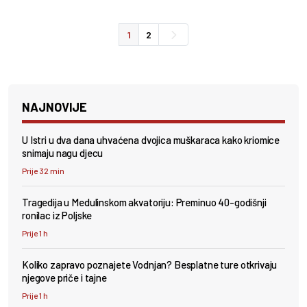
1
2
NAJNOVIJE
U Istri u dva dana uhvaćena dvojica muškaraca kako kriomice
snimaju nagu djecu
Prije 32 min
Tragedija u Medulinskom akvatoriju: Preminuo 40-godišnji
ronilac iz Poljske
Prije 1 h
Koliko zapravo poznajete Vodnjan? Besplatne ture otkrivaju
njegove priče i tajne
Prije 1 h