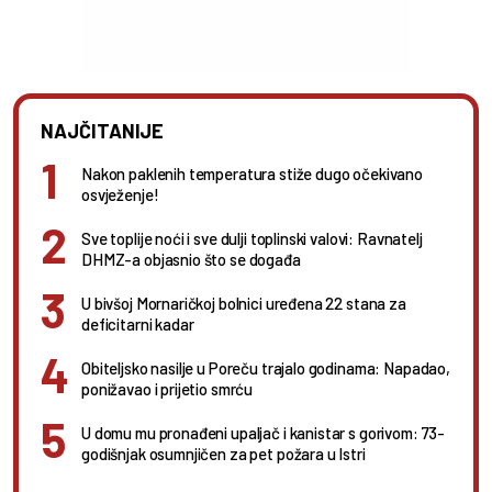
NAJČITANIJE
Nakon paklenih temperatura stiže dugo očekivano
osvježenje!
Sve toplije noći i sve dulji toplinski valovi: Ravnatelj
DHMZ-a objasnio što se događa
U bivšoj Mornaričkoj bolnici uređena 22 stana za
deficitarni kadar
Obiteljsko nasilje u Poreču trajalo godinama: Napadao,
ponižavao i prijetio smrću
U domu mu pronađeni upaljač i kanistar s gorivom: 73-
godišnjak osumnjičen za pet požara u Istri