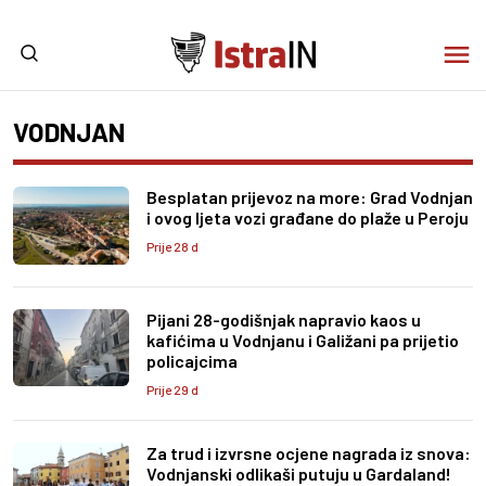
VODNJAN
Besplatan prijevoz na more: Grad Vodnjan
i ovog ljeta vozi građane do plaže u Peroju
Prije 28 d
Pijani 28-godišnjak napravio kaos u
kafićima u Vodnjanu i Galižani pa prijetio
policajcima
Prije 29 d
Za trud i izvrsne ocjene nagrada iz snova:
Vodnjanski odlikaši putuju u Gardaland!