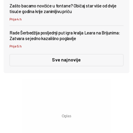
Zašto bacamo novčiće u fontane? Običaj star više od dvije
tisuće godina krije zanimljivu priču
Prije 4 h
Rade Šerbedžija posljednji put igra kralja Leara na Brijunima:
Zatvara se jedno kazališno poglavlje
Prije 5 h
Sve najnovije