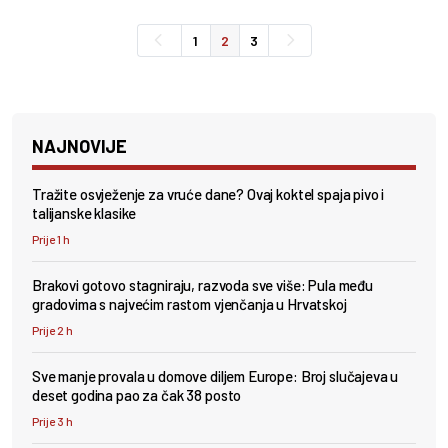
1
2
3
NAJNOVIJE
Tražite osvježenje za vruće dane? Ovaj koktel spaja pivo i
talijanske klasike
Prije 1 h
Brakovi gotovo stagniraju, razvoda sve više: Pula među
gradovima s najvećim rastom vjenčanja u Hrvatskoj
Prije 2 h
Sve manje provala u domove diljem Europe: Broj slučajeva u
deset godina pao za čak 38 posto
Prije 3 h