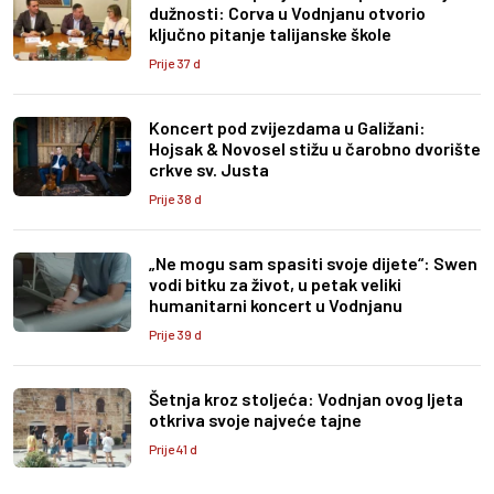
dužnosti: Corva u Vodnjanu otvorio
ključno pitanje talijanske škole
Prije 37 d
Koncert pod zvijezdama u Galižani:
Hojsak & Novosel stižu u čarobno dvorište
crkve sv. Justa
Prije 38 d
„Ne mogu sam spasiti svoje dijete“: Swen
vodi bitku za život, u petak veliki
humanitarni koncert u Vodnjanu
Prije 39 d
Šetnja kroz stoljeća: Vodnjan ovog ljeta
otkriva svoje najveće tajne
Prije 41 d