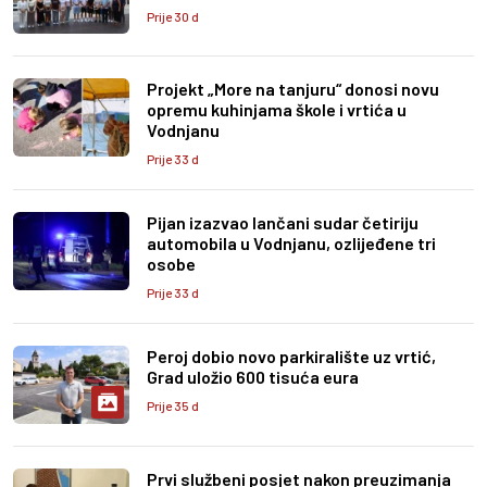
Prije 30 d
Projekt „More na tanjuru“ donosi novu
opremu kuhinjama škole i vrtića u
Vodnjanu
Prije 33 d
Pijan izazvao lančani sudar četiriju
automobila u Vodnjanu, ozlijeđene tri
osobe
Prije 33 d
Peroj dobio novo parkiralište uz vrtić,
Grad uložio 600 tisuća eura
Prije 35 d
Prvi službeni posjet nakon preuzimanja