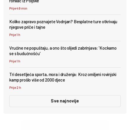
ronilac iz Poljske
Prije 49 min
Koliko zapravo poznajete Vodnjan? Besplatne ture otkrivaju
njegove priče i tajne
Prije 1 h
Vrućine ne popuštaju, a ono što slijedi zabrinjava: 'Kockamo
se s budućnošću'
Prije 1 h
Tri desetljeća sporta, mora i druženja: Kroz omiljeni rovinjski
kamp prošlo više od 2000 djece
Prije 2 h
Sve najnovije