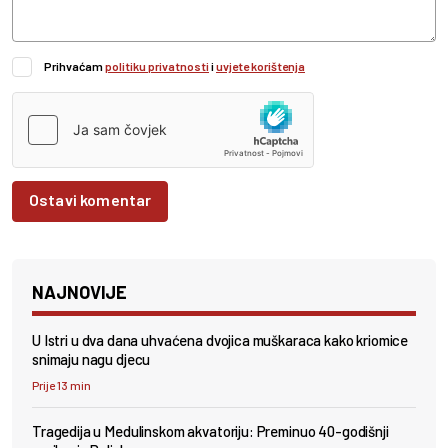
Prihvaćam
politiku privatnosti
i
uvjete korištenja
Ostavi komentar
NAJNOVIJE
U Istri u dva dana uhvaćena dvojica muškaraca kako kriomice
snimaju nagu djecu
Prije 13 min
Tragedija u Medulinskom akvatoriju: Preminuo 40-godišnji