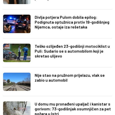
Divlja potjera Pulom dobila epilog:
Podignuta optužnica protiv 19-godišnjeg
Nijemca, ostaje iza rešetaka
Teško ozlijeđen 23-godišnji motociklist u
Puli: Sudario se s automobilom koji je
skretao ulijevo
Nije stao na pružnom prijelazu, vlak se
zabio u automobil
U domu mu pronađeni upaljač i kanistar s
gorivom: 73-godišnjak osumnjičen za pet
požara u Istri