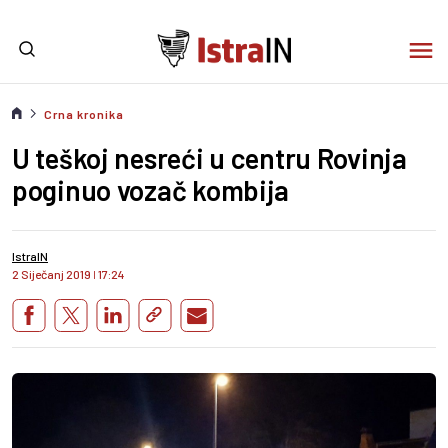
Crna kronika
U teškoj nesreći u centru Rovinja
poginuo vozač kombija
IstraIN
2 Siječanj 2019
I
17:24