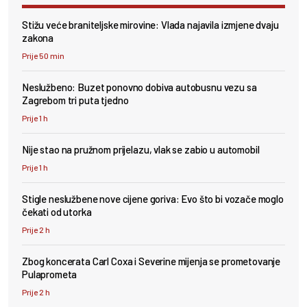
Stižu veće braniteljske mirovine: Vlada najavila izmjene dvaju
zakona
Prije 50 min
Neslužbeno: Buzet ponovno dobiva autobusnu vezu sa
Zagrebom tri puta tjedno
Prije 1 h
Nije stao na pružnom prijelazu, vlak se zabio u automobil
Prije 1 h
Stigle neslužbene nove cijene goriva: Evo što bi vozače moglo
čekati od utorka
Prije 2 h
Zbog koncerata Carl Coxa i Severine mijenja se prometovanje
Pulaprometa
Prije 2 h