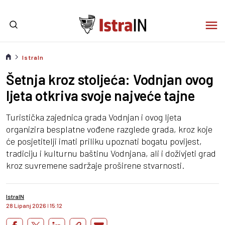
IstraIn
Šetnja kroz stoljeća: Vodnjan ovog
ljeta otkriva svoje najveće tajne
Turistička zajednica grada Vodnjan i ovog ljeta
organizira besplatne vođene razglede grada, kroz koje
će posjetitelji imati priliku upoznati bogatu povijest,
tradiciju i kulturnu baštinu Vodnjana, ali i doživjeti grad
kroz suvremene sadržaje proširene stvarnosti.
IstraIN
28 Lipanj 2026
I
15:12