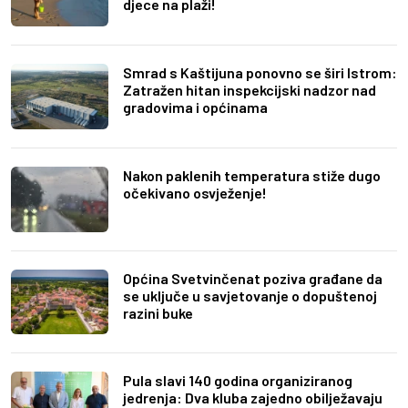
djece na plaži!
Smrad s Kaštijuna ponovno se širi Istrom:
Zatražen hitan inspekcijski nadzor nad
gradovima i općinama
Nakon paklenih temperatura stiže dugo
očekivano osvježenje!
Općina Svetvinčenat poziva građane da
se uključe u savjetovanje o dopuštenoj
razini buke
Pula slavi 140 godina organiziranog
jedrenja: Dva kluba zajedno obilježavaju