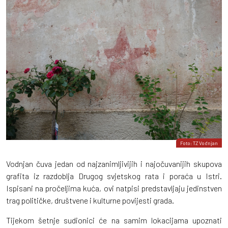
Foto: TZ Vodnjan
Vodnjan čuva jedan od najzanimljivijih i najočuvanijih skupova
grafita iz razdoblja Drugog svjetskog rata i poraća u Istri.
Ispisani na pročeljima kuća, ovi natpisi predstavljaju jedinstven
trag političke, društvene i kulturne povijesti grada.
Tijekom šetnje sudionici će na samim lokacijama upoznati