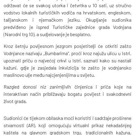
održavat će se svakog utorka i četvrtka u 10 sati, uz stručno
vodstvo lokalnih turističkih vodiča na hrvatskom, engleskom,
talijanskom i njemačkom jeziku. Okupljanje sudionika
predviđeno je ispred Turističke zajednice grada Vodnjana
(Narodni trg 10), a sudjelovanje je besplatno.
Kroz šetnju povijesnom jezgrom posjetitelji će otkriti zašto
Vodnjance nazivaju „Bumbarima“, proći kroz najužu ulicu u Istri,
upoznati priču o najvećoj crkvi u Istri, saznati kako su nastali
kažuni, gdje je zasjedala inkvizicija te zašto je vodnjansko
maslinovo ulje među najcjenjenijima u svijetu.
Razgled donosi niz zanimljivih činjenica i priča koje na
interaktivan način približavaju bogatu povijest i svakodnevni
život grada.
Sudionici će tijekom obilaska moći koristiti i sadržaje proširene
stvarnosti (AR), koji omogućuju virtualni prikaz nekadašnjeg
kaštela na glavnom gradskom trgu, tradicionalnih kažuna,