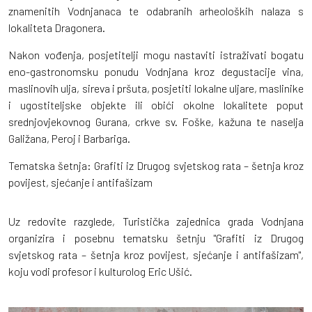
znamenitih Vodnjanaca te odabranih arheoloških nalaza s
lokaliteta Dragonera.
Nakon vođenja, posjetitelji mogu nastaviti istraživati bogatu
eno-gastronomsku ponudu Vodnjana kroz degustacije vina,
maslinovih ulja, sireva i pršuta, posjetiti lokalne uljare, maslinike
i ugostiteljske objekte ili obići okolne lokalitete poput
srednjovjekovnog Gurana, crkve sv. Foške, kažuna te naselja
Galižana, Peroj i Barbariga.
Tematska šetnja: Grafiti iz Drugog svjetskog rata – šetnja kroz
povijest, sjećanje i antifašizam
Uz redovite razglede, Turistička zajednica grada Vodnjana
organizira i posebnu tematsku šetnju "Grafiti iz Drugog
svjetskog rata – šetnja kroz povijest, sjećanje i antifašizam",
koju vodi profesor i kulturolog Eric Ušić.