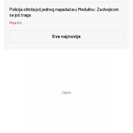
Policija otkrila još jednog napadača u Medulinu: Za dvojicom
se još traga
Prije 2 h
Sve najnovije