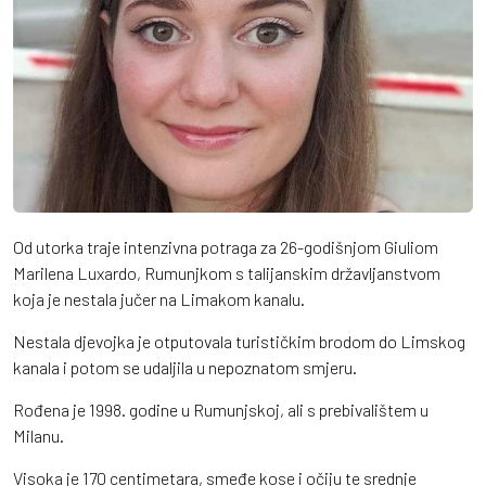
Od utorka traje intenzivna potraga za 26-godišnjom Giuliom
Marilena Luxardo, Rumunjkom s talijanskim državljanstvom
koja je nestala jučer na Limakom kanalu.
Nestala djevojka je otputovala turističkim brodom do Limskog
kanala i potom se udaljila u nepoznatom smjeru.
Rođena je 1998. godine u Rumunjskoj, ali s prebivalištem u
Milanu.
Visoka je 170 centimetara, smeđe kose i očiju te srednje