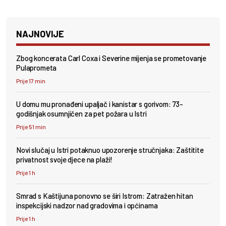
NAJNOVIJE
Zbog koncerata Carl Coxa i Severine mijenja se prometovanje
Pulaprometa
Prije 17 min
U domu mu pronađeni upaljač i kanistar s gorivom: 73-
godišnjak osumnjičen za pet požara u Istri
Prije 51 min
Novi slučaj u Istri potaknuo upozorenje stručnjaka: Zaštitite
privatnost svoje djece na plaži!
Prije 1 h
Smrad s Kaštijuna ponovno se širi Istrom: Zatražen hitan
inspekcijski nadzor nad gradovima i općinama
Prije 1 h