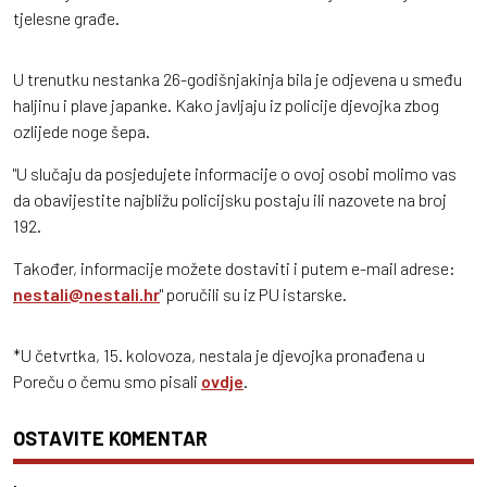
tjelesne građe.
U trenutku nestanka 26-godišnjakinja bila je odjevena u smeđu
haljinu i plave japanke. Kako javljaju iz policije djevojka zbog
ozlijede noge šepa.
"U slučaju da posjedujete informacije o ovoj osobi molimo vas
da obavijestite najbližu policijsku postaju ili nazovete na broj
192.
Također, informacije možete dostaviti i putem e-mail adrese:
nestali@nestali.hr
" poručili su iz PU istarske.
*U četvrtka, 15. kolovoza, nestala je djevojka pronađena u
Poreču o čemu smo pisali
ovdje
.
OSTAVITE KOMENTAR