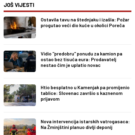
JOŠ VIJESTI
Ostavila tavu na štednjaku i izašla: Požar
progutao veći dio kuće u okolici Poreča
Vidio "predobru" ponudu za kamion pa
ostao bez tisuća eura: Prodavatelj
nestao čim je uplatio novac
Htio besplatno u Kamenjak pa promijenio
tablice: Slovenac završio s kaznenom
prijavom
Nova intervencija istarskih vatrogasaca:
Na Žminjštini planuo divlji deponij