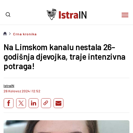
Crna kronika
Na Limskom kanalu nestala 26-
godišnja djevojka, traje intenzivna
potraga!
IstraIN
26 Kolovoz 2024
I
12:52