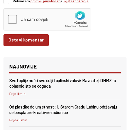
Prihvaćam
politiku privatnosti
i
uvjete korištenja
Ostavi komentar
NAJNOVIJE
Sve toplije noći i sve dulji toplinski valovi: Ravnatelj DHMZ-a
objasnio što se događa
Prije 11 min
Od plastike do umjetnosti: U Starom Gradu Labinu održavaju
se besplatne kreativne radionice
Prije 45 min