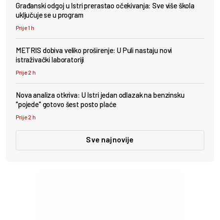
Građanski odgoj u Istri prerastao očekivanja: Sve više škola
uključuje se u program
Prije 1 h
METRIS dobiva veliko proširenje: U Puli nastaju novi
istraživački laboratoriji
Prije 2 h
Nova analiza otkriva: U Istri jedan odlazak na benzinsku
"pojede" gotovo šest posto plaće
Prije 2 h
Sve najnovije