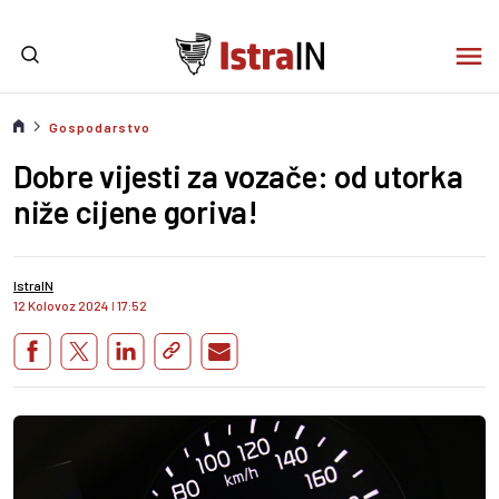
Gospodarstvo
Dobre vijesti za vozače: od utorka
niže cijene goriva!
IstraIN
12 Kolovoz 2024
I
17:52