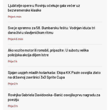
Ljubitelje opere u Rovinju očekuje gala večer uz
bezvremenske klasike
Prije 4 min
Sve je spremno za 58. Bumbarsku feštu: Vodnjan iduća tri
dana živi u slavljeničkom ritmu
Prije 45 min
Ako vozite motor ili romobil, pripazite: U subotu velika
policijska akcija diljem Istre
Prije 1 h
Sjajan uspjeh mladih košarkaša: Ekipa KK Pazin osvojila zlato
na državnoj završnici 3x3 Sprite Cupa
Prije 2 h
Rovinjka Gabriela Davidovska-Banić osvojila prvu nagradu za
poeziju
Prije 3 h