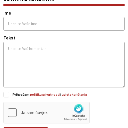
Ime
Tekst
Prihvaćam
politiku privatnosti
i
uvjete korištenja