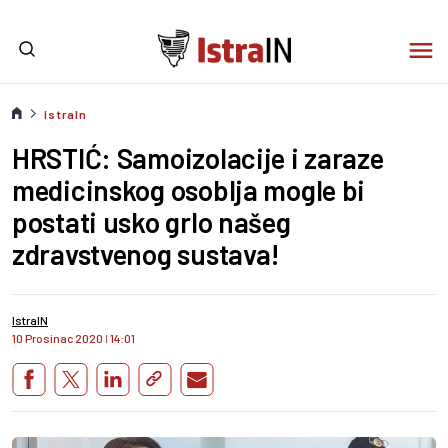
IstraIn
HRSTIĆ: Samoizolacije i zaraze
medicinskog osoblja mogle bi
postati usko grlo našeg
zdravstvenog sustava!
IstraIN
10 Prosinac 2020
I
14:01