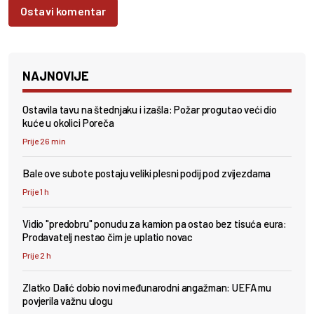
Ostavi komentar
NAJNOVIJE
Ostavila tavu na štednjaku i izašla: Požar progutao veći dio
kuće u okolici Poreča
Prije 26 min
Bale ove subote postaju veliki plesni podij pod zvijezdama
Prije 1 h
Vidio "predobru" ponudu za kamion pa ostao bez tisuća eura:
Prodavatelj nestao čim je uplatio novac
Prije 2 h
Zlatko Dalić dobio novi međunarodni angažman: UEFA mu
povjerila važnu ulogu