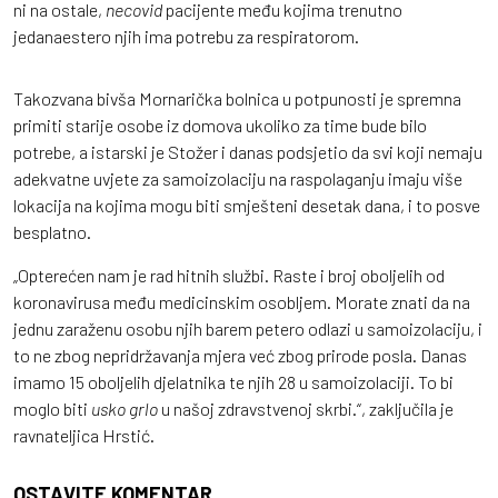
ni na ostale,
necovid
pacijente među kojima trenutno
jedanaestero njih ima potrebu za respiratorom.
Takozvana bivša Mornarička bolnica u potpunosti je spremna
primiti starije osobe iz domova ukoliko za time bude bilo
potrebe, a istarski je Stožer i danas podsjetio da svi koji nemaju
adekvatne uvjete za samoizolaciju na raspolaganju imaju više
lokacija na kojima mogu biti smješteni desetak dana, i to posve
besplatno.
„Opterećen nam je rad hitnih službi. Raste i broj oboljelih od
koronavirusa među medicinskim osobljem. Morate znati da na
jednu zaraženu osobu njih barem petero odlazi u samoizolaciju, i
to ne zbog nepridržavanja mjera već zbog prirode posla. Danas
imamo 15 oboljelih djelatnika te njih 28 u samoizolaciji. To bi
moglo biti
usko grlo
u našoj zdravstvenoj skrbi.“, zaključila je
ravnateljica Hrstić.
OSTAVITE KOMENTAR