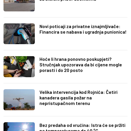
Novi poticaji za privatne iznajmljivače:
Financira se nabava i ugradnja punionica!
Hoće li hrana ponovno poskupjeti?
Stručnjak upozorava da bi cijene mogle
porasti i do 20 posto
Velika intervencija kod Rojnića: Četiri
kanadera gasila požar na
nepristupačnom terenu
Bez predaha od vrućina: Istra će se pržiti
na temperaturama do 40 °C