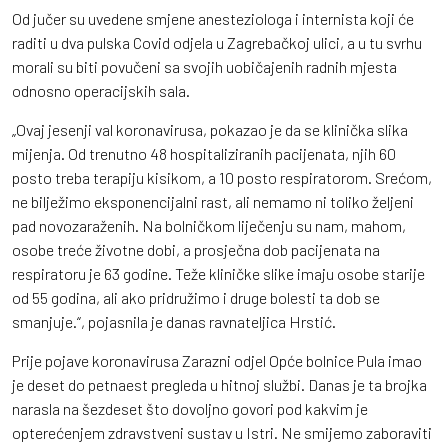
Od jučer su uvedene smjene anesteziologa i internista koji će
raditi u dva pulska Covid odjela u Zagrebačkoj ulici, a u tu svrhu
morali su biti povučeni sa svojih uobičajenih radnih mjesta
odnosno operacijskih sala.
„Ovaj jesenji val koronavirusa, pokazao je da se klinička slika
mijenja. Od trenutno 48 hospitaliziranih pacijenata, njih 60
posto treba terapiju kisikom, a 10 posto respiratorom. Srećom,
ne bilježimo eksponencijalni rast, ali nemamo ni toliko željeni
pad novozaraženih. Na bolničkom liječenju su nam, mahom,
osobe treće životne dobi, a prosječna dob pacijenata na
respiratoru je 63 godine. Teže kliničke slike imaju osobe starije
od 55 godina, ali ako pridružimo i druge bolesti ta dob se
smanjuje.“, pojasnila je danas ravnateljica Hrstić.
Prije pojave koronavirusa Zarazni odjel Opće bolnice Pula imao
je deset do petnaest pregleda u hitnoj službi. Danas je ta brojka
narasla na šezdeset što dovoljno govori pod kakvim je
opterećenjem zdravstveni sustav u Istri. Ne smijemo zaboraviti