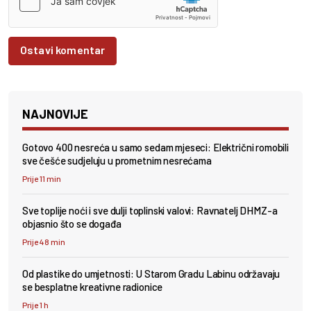
Ostavi komentar
NAJNOVIJE
Gotovo 400 nesreća u samo sedam mjeseci: Električni romobili
sve češće sudjeluju u prometnim nesrećama
Prije 11 min
Sve toplije noći i sve dulji toplinski valovi: Ravnatelj DHMZ-a
objasnio što se događa
Prije 48 min
Od plastike do umjetnosti: U Starom Gradu Labinu održavaju
se besplatne kreativne radionice
Prije 1 h