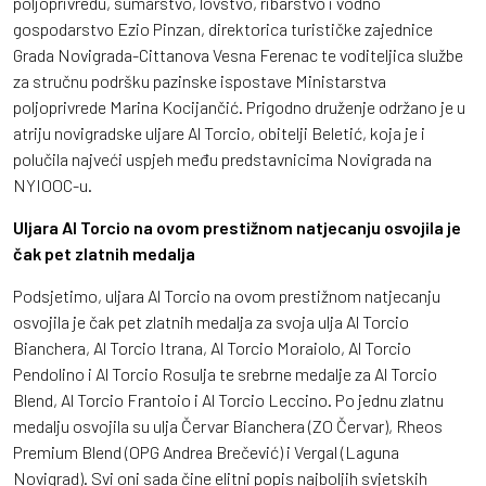
poljoprivredu, šumarstvo, lovstvo, ribarstvo i vodno
gospodarstvo Ezio Pinzan, direktorica turističke zajednice
Grada Novigrada-Cittanova Vesna Ferenac te voditeljica službe
za stručnu podršku pazinske ispostave Ministarstva
poljoprivrede Marina Kocijančić. Prigodno druženje održano je u
atriju novigradske uljare Al Torcio, obitelji Beletić, koja je i
polučila najveći uspjeh među predstavnicima Novigrada na
NYIOOC-u.
Uljara Al Torcio na ovom prestižnom natjecanju osvojila je
čak pet zlatnih medalja
Podsjetimo, uljara Al Torcio na ovom prestižnom natjecanju
osvojila je čak pet zlatnih medalja za svoja ulja Al Torcio
Bianchera, Al Torcio Itrana, Al Torcio Moraiolo, Al Torcio
Pendolino i Al Torcio Rosulja te srebrne medalje za Al Torcio
Blend, Al Torcio Frantoio i Al Torcio Leccino. Po jednu zlatnu
medalju osvojila su ulja Červar Bianchera (ZO Červar), Rheos
Premium Blend (OPG Andrea Brečević) i Vergal (Laguna
Novigrad). Svi oni sada čine elitni popis najboljih svjetskih