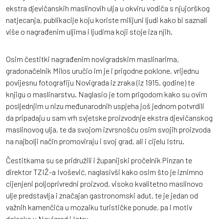
ekstra djevičanskih maslinovih ulja u okviru vodiča s njujorškog
natjecanja, publikacije koju koriste milijuni ljudi kako bi saznali
više o nagrađenim uljima i ljudima koji stoje iza njih.
Osim čestitki nagrađenim novigradskim maslinarima,
gradonačelnik Milos uručio im je i prigodne poklone, vrijednu
povijesnu fotografiju Novigrada iz zraka (iz 1915. godine) te
knjigu o maslinarstvu. Naglasio je tom prigodom kako su ovim
posljednjim u nizu međunarodnih uspjeha još jednom potvrdili
da pripadaju u sam vrh svjetske proizvodnje ekstra djevičanskog
maslinovog ulja, te da svojom izvrsnošću osim svojih proizvoda
na najbolji način promoviraju i svoj grad, ali i cijelu Istru.
Čestitkama su se pridružili i županijski pročelnik Pinzan te
direktor TZIŽ-a Ivošević, naglasivši kako osim što je iznimno
cijenjeni poljoprivredni proizvod, visoko kvalitetno maslinovo
ulje predstavlja i značajan gastronomski adut, te je jedan od
važnih kamenčića u mozaiku turističke ponude, pa i motiv
dolaska u Novigrad i Istru.