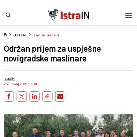
Ostalo
Zanimljivosti
Održan prijem za uspješne
novigradske maslinare
IstraIN
25 Lipanj 2021
I
13:19