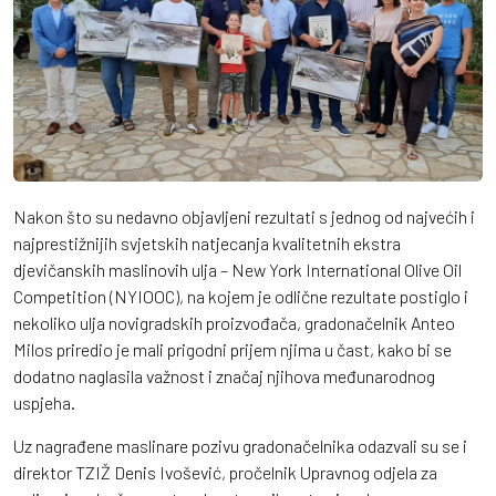
Nakon što su nedavno objavljeni rezultati s jednog od najvećih i
najprestižnijih svjetskih natjecanja kvalitetnih ekstra
djevičanskih maslinovih ulja – New York International Olive Oil
Competition (NYIOOC), na kojem je odlične rezultate postiglo i
nekoliko ulja novigradskih proizvođača, gradonačelnik Anteo
Milos priredio je mali prigodni prijem njima u čast, kako bi se
dodatno naglasila važnost i značaj njihova međunarodnog
uspjeha.
Uz nagrađene maslinare pozivu gradonačelnika odazvali su se i
direktor TZIŽ Denis Ivošević, pročelnik Upravnog odjela za