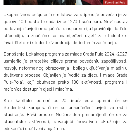
Foto: Grad Pula
Ukupan iznos osiguranih sredstava za stipendije povećan je za
gotovo 100 posto te sada iznosi 270 tisuća eura. Novi sustav
bodovanja i uvjeti omogućuju transparentniju i pravičniju dodjelu
stipendija, a značajno su unaprijeđeni uvjeti za studente s
invaliditetom i studente iz područja deficitarnih zanimanja.
Donošenje Lokalnog programa za mlade Grada Pule 2024.-2027.
usmjerilo je strateške ciljeve prema povećanju zapošljivosti,
razvoju neformalnog obrazovanja i boljeg uključivanja mladih u
društvene procese. Objavljen je "Vodič za djecu i mlade Grada
Pule-Pola", koji obuhvaća preko 100 aktivnosti, programa i
radionica dostupnih djeci i mladima.
Kroz kapitalnu pomoć od 70 tisuća eura opremit će se
Studentski kampus, čime su unaprijeđeni uvjeti za rad i
studiranje. Bivši prostor McDonald'sa prenamijenit će se za
studentske aktivnosti, stvarajući inovativno okruženje za
edukaciju i društveni angažman.