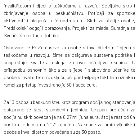
invaliditetom i djeci s teškoćama u razvoju, Socijalna skrb i
zbrinjavanje osoba u beskućništvu, Poticaji za sportske
aktivnosti i ulaganja u infrastrukturu, Skrb za starije osobe,
Predškolski odgoj i obrazovanje, Projekti za mlade, Suradnja sa
Sveučilištem Jurja Dobrile.
Osnovano je Povjerenstvo za osobe s invaliditetom i djecu s
teškoćama u razvoju, čime se osigurava sustavna podrška i
unapređuje kvaliteta usluga za ovu osjetljivu skupinu. U
prilagodbu osnovnih škola za slijepe i slabovidne učenike te
osobe s invaliditetom, uključujući postavljanje taktilnih oznaka i
rampi za pristup investirano je 50 tisuća eura.
Za 13 osoba u beskućništvu kroz program socijalnog stanovanja
osigurano je šest stambenih jedinica. Ukupan proračun za
socijalnu skrb povećan je na 6,27 milijuna eura, što je rast od 64
posto u odnosu na 2021. godinu. Naknade za umirovljenike i
osobe s invaliditetom povećane su za 30 posto.