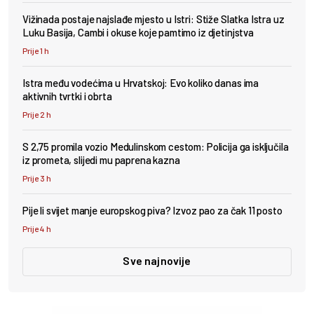
Vižinada postaje najslađe mjesto u Istri: Stiže Slatka Istra uz
Luku Basija, Cambi i okuse koje pamtimo iz djetinjstva
Prije 1 h
Istra među vodećima u Hrvatskoj: Evo koliko danas ima
aktivnih tvrtki i obrta
Prije 2 h
S 2,75 promila vozio Medulinskom cestom: Policija ga isključila
iz prometa, slijedi mu paprena kazna
Prije 3 h
Pije li svijet manje europskog piva? Izvoz pao za čak 11 posto
Prije 4 h
Sve najnovije