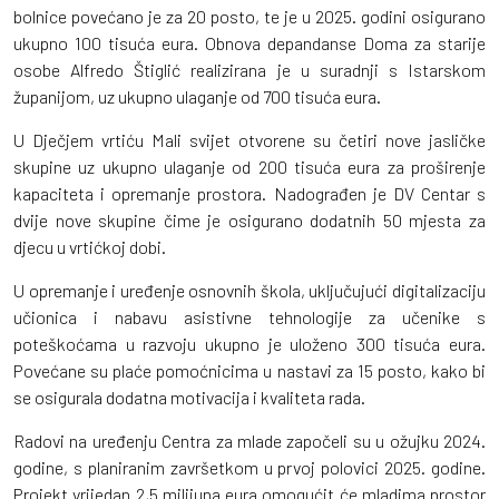
bolnice povećano je za 20 posto, te je u 2025. godini osigurano
ukupno 100 tisuća eura. Obnova depandanse Doma za starije
osobe Alfredo Štiglić realizirana je u suradnji s Istarskom
županijom, uz ukupno ulaganje od 700 tisuća eura.
U Dječjem vrtiću Mali svijet otvorene su četiri nove jasličke
skupine uz ukupno ulaganje od 200 tisuća eura za proširenje
kapaciteta i opremanje prostora. Nadograđen je DV Centar s
dvije nove skupine čime je osigurano dodatnih 50 mjesta za
djecu u vrtićkoj dobi.
U opremanje i uređenje osnovnih škola, uključujući digitalizaciju
učionica i nabavu asistivne tehnologije za učenike s
poteškoćama u razvoju ukupno je uloženo 300 tisuća eura.
Povećane su plaće pomoćnicima u nastavi za 15 posto, kako bi
se osigurala dodatna motivacija i kvaliteta rada.
Radovi na uređenju Centra za mlade započeli su u ožujku 2024.
godine, s planiranim završetkom u prvoj polovici 2025. godine.
Projekt vrijedan 2,5 milijuna eura omogućit će mladima prostor