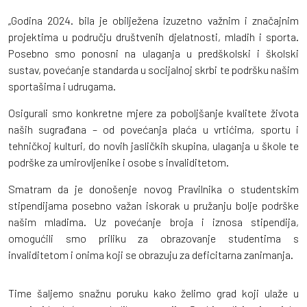
„Godina 2024. bila je obilježena izuzetno važnim i značajnim
projektima u području društvenih djelatnosti, mladih i sporta.
Posebno smo ponosni na ulaganja u predškolski i školski
sustav, povećanje standarda u socijalnoj skrbi te podršku našim
sportašima i udrugama.
Osigurali smo konkretne mjere za poboljšanje kvalitete života
naših sugrađana – od povećanja plaća u vrtićima, sportu i
tehničkoj kulturi, do novih jasličkih skupina, ulaganja u škole te
podrške za umirovljenike i osobe s invaliditetom.
Smatram da je donošenje novog Pravilnika o studentskim
stipendijama posebno važan iskorak u pružanju bolje podrške
našim mladima. Uz povećanje broja i iznosa stipendija,
omogućili smo priliku za obrazovanje studentima s
invaliditetom i onima koji se obrazuju za deficitarna zanimanja.
Time šaljemo snažnu poruku kako želimo grad koji ulaže u