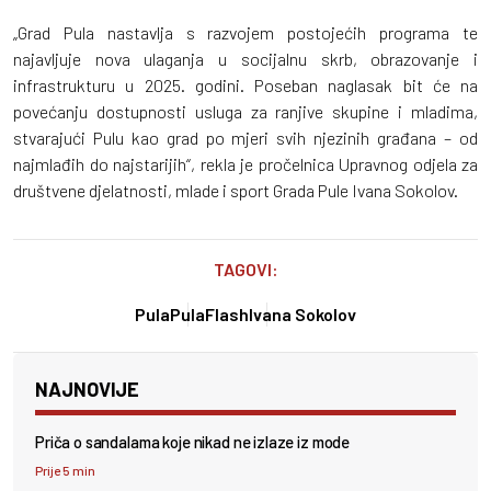
„Grad Pula nastavlja s razvojem postojećih programa te
najavljuje nova ulaganja u socijalnu skrb, obrazovanje i
infrastrukturu u 2025. godini. Poseban naglasak bit će na
povećanju dostupnosti usluga za ranjive skupine i mladima,
stvarajući Pulu kao grad po mjeri svih njezinih građana – od
najmlađih do najstarijih“, rekla je pročelnica Upravnog odjela za
društvene djelatnosti, mlade i sport Grada Pule Ivana Sokolov.
TAGOVI:
Pula
PulaFlash
Ivana Sokolov
NAJNOVIJE
Priča o sandalama koje nikad ne izlaze iz mode
Prije 5 min