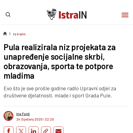
IstraIn
Pula realizirala niz projekata za
unapređenje socijalne skrbi,
obrazovanja, sporta te potpore
mladima
Evo što je sve prošle godine radio Upravni odjel za
društvene djelatnosti, mlade i sport Grada Pule.
Iris Foriš
24 Siječanj 2025
I
22:20