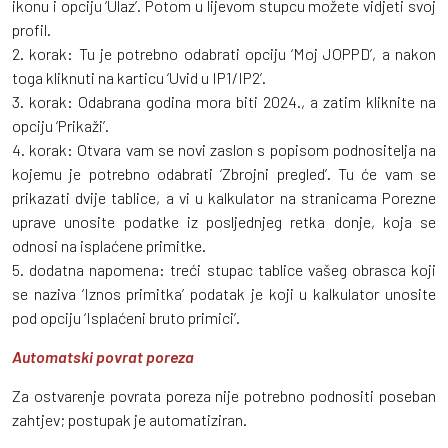
ikonu i opciju ‘Ulaz’. Potom u lijevom stupcu možete vidjeti svoj
profil.
2. korak: Tu je potrebno odabrati opciju ‘Moj JOPPD’, a nakon
toga kliknuti na karticu ‘Uvid u IP1/IP2’.
3. korak: Odabrana godina mora biti 2024., a zatim kliknite na
opciju ‘Prikaži’.
4. korak: Otvara vam se novi zaslon s popisom podnositelja na
kojemu je potrebno odabrati ‘Zbrojni pregled’. Tu će vam se
prikazati dvije tablice, a vi u kalkulator na stranicama Porezne
uprave unosite podatke iz posljednjeg retka donje, koja se
odnosi na isplaćene primitke.
5. dodatna napomena: treći stupac tablice vašeg obrasca koji
se naziva ‘Iznos primitka’ podatak je koji u kalkulator unosite
pod opciju ‘Isplaćeni bruto primici’.
Automatski povrat poreza
Za ostvarenje povrata poreza nije potrebno podnositi poseban
zahtjev; postupak je automatiziran.