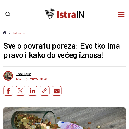
IstraIn
Sve o povratu poreza: Evo tko ima
pravo i kako do većeg iznosa!
Ena Piglić
4 Veljača 2025
I
18:31