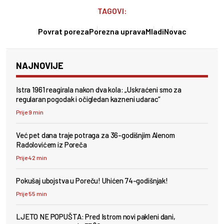
TAGOVI:
Povrat poreza
Porezna uprava
Mladi
Novac
NAJNOVIJE
Istra 1961 reagirala nakon dva kola: „Uskraćeni smo za
regularan pogodak i očigledan kazneni udarac“
Prije 9 min
Već pet dana traje potraga za 36-godišnjim Alenom
Radolovićem iz Poreča
Prije 42 min
Pokušaj ubojstva u Poreču! Uhićen 74-godišnjak!
Prije 55 min
LJETO NE POPUŠTA: Pred Istrom novi pakleni dani,