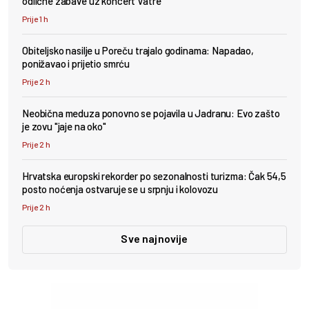
odlične zabave uz koncert Vatre
Prije 1 h
Obiteljsko nasilje u Poreču trajalo godinama: Napadao,
ponižavao i prijetio smrću
Prije 2 h
Neobična meduza ponovno se pojavila u Jadranu: Evo zašto
je zovu "jaje na oko"
Prije 2 h
Hrvatska europski rekorder po sezonalnosti turizma: Čak 54,5
posto noćenja ostvaruje se u srpnju i kolovozu
Prije 2 h
Sve najnovije