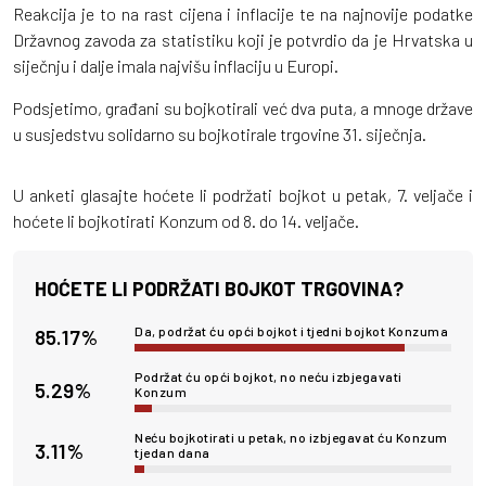
Reakcija je to na rast cijena i inflacije te na najnovije podatke
Državnog zavoda za statistiku koji je potvrdio da je Hrvatska u
siječnju i dalje imala najvišu inflaciju u Europi.
Podsjetimo, građani su bojkotirali već dva puta, a mnoge države
u susjedstvu solidarno su bojkotirale trgovine 31. siječnja.
U anketi glasajte hoćete li podržati bojkot u petak, 7. veljače i
hoćete li bojkotirati Konzum od 8. do 14. veljače.
HOĆETE LI PODRŽATI BOJKOT TRGOVINA?
Da, podržat ću opći bojkot i tjedni bojkot Konzuma
85.17%
Podržat ću opći bojkot, no neću izbjegavati
5.29%
Konzum
Neću bojkotirati u petak, no izbjegavat ću Konzum
3.11%
tjedan dana