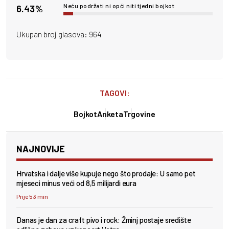
Neću podržati ni opći niti tjedni bojkot
6.43%
Ukupan broj glasova:
964
TAGOVI:
Bojkot
Anketa
Trgovine
NAJNOVIJE
Hrvatska i dalje više kupuje nego što prodaje: U samo pet
mjeseci minus veći od 8,5 milijardi eura
Prije 53 min
Danas je dan za craft pivo i rock: Žminj postaje središte