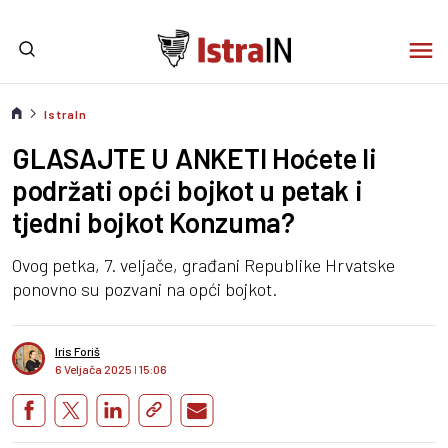
IstraIn
GLASAJTE U ANKETI Hoćete li
podržati opći bojkot u petak i
tjedni bojkot Konzuma?
Ovog petka, 7. veljače, građani Republike Hrvatske
ponovno su pozvani na opći bojkot.
Iris Foriš
6 Veljača 2025
I
15:06