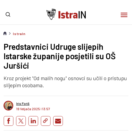
IstraIn
Predstavnici Udruge slijepih
Istarske županije posjetili su OŠ
Juršići
Kroz projekt "Od malih nogu" osnovci su učili o pristupu
slijepim osobama.
Iris Foriš
19 Veljača 2025
I
13:57