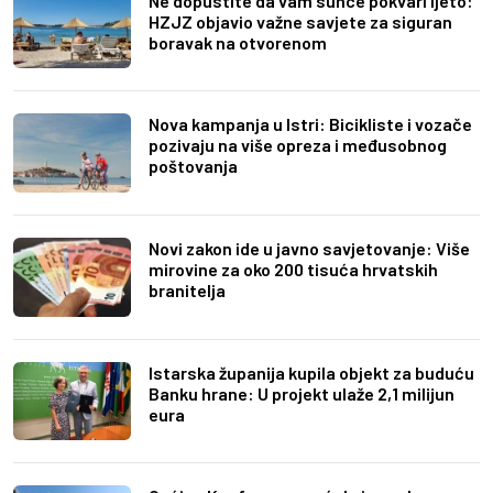
Ne dopustite da vam sunce pokvari ljeto:
HZJZ objavio važne savjete za siguran
boravak na otvorenom
Nova kampanja u Istri: Bicikliste i vozače
pozivaju na više opreza i međusobnog
poštovanja
Novi zakon ide u javno savjetovanje: Više
mirovine za oko 200 tisuća hrvatskih
branitelja
Istarska županija kupila objekt za buduću
Banku hrane: U projekt ulaže 2,1 milijun
eura