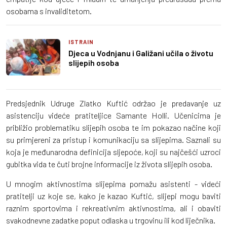
osobama s invaliditetom.
ISTRAIN
Djeca u Vodnjanu i Galižani učila o životu
slijepih osoba
Predsjednik Udruge Zlatko Kuftić održao je predavanje uz
asistenciju videće pratiteljice Samante Holli. Učenicima je
približio problematiku slijepih osoba te im pokazao načine koji
su primjereni za pristup i komunikaciju sa slijepima. Saznali su
koja je međunarodna definicija sljepoće, koji su najčešći uzroci
gubitka vida te čuti brojne informacije iz života slijepih osoba.
U mnogim aktivnostima slijepima pomažu asistenti - videći
pratitelji uz koje se, kako je kazao Kuftić, slijepi mogu baviti
raznim sportovima i rekreativnim aktivnostima, ali i obaviti
svakodnevne zadatke poput odlaska u trgovinu ili kod liječnika.