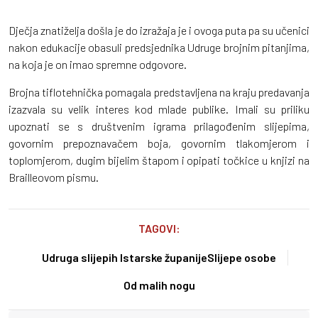
Dječja znatiželja došla je do izražaja je i ovoga puta pa su učenici
nakon edukacije obasuli predsjednika Udruge brojnim pitanjima,
na koja je on imao spremne odgovore.
Brojna tiflotehnička pomagala predstavljena na kraju predavanja
izazvala su velik interes kod mlade publike. Imali su priliku
upoznati se s društvenim igrama prilagođenim slijepima,
govornim prepoznavačem boja, govornim tlakomjerom i
toplomjerom, dugim bijelim štapom i opipati točkice u knjizi na
Brailleovom pismu.
TAGOVI:
Udruga slijepih Istarske županije
Slijepe osobe
Od malih nogu