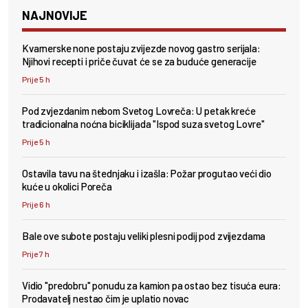
NAJNOVIJE
Kvarnerske none postaju zvijezde novog gastro serijala:
Njihovi recepti i priče čuvat će se za buduće generacije
Prije 5 h
Pod zvjezdanim nebom Svetog Lovreča: U petak kreće
tradicionalna noćna biciklijada "Ispod suza svetog Lovre"
Prije 5 h
Ostavila tavu na štednjaku i izašla: Požar progutao veći dio
kuće u okolici Poreča
Prije 6 h
Bale ove subote postaju veliki plesni podij pod zvijezdama
Prije 7 h
Vidio "predobru" ponudu za kamion pa ostao bez tisuća eura:
Prodavatelj nestao čim je uplatio novac