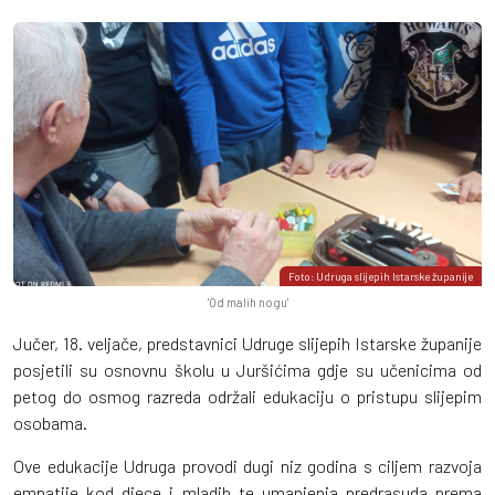
Foto: Udruga slijepih Istarske županije
'Od malih nogu'
Jučer, 18. veljače, predstavnici Udruge slijepih Istarske županije
posjetili su osnovnu školu u Juršićima gdje su učenicima od
petog do osmog razreda održali edukaciju o pristupu slijepim
osobama.
Ove edukacije Udruga provodi dugi niz godina s ciljem razvoja
empatije kod djece i mladih te umanjenja predrasuda prema