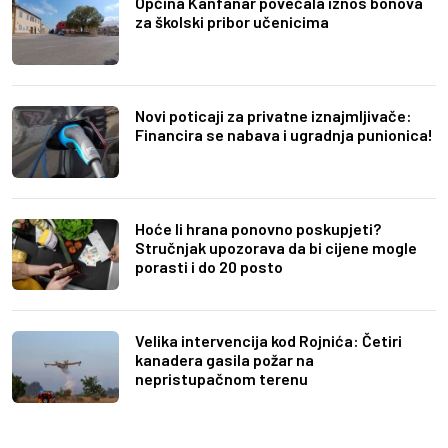
Općina Kanfanar povećala iznos bonova
za školski pribor učenicima
Novi poticaji za privatne iznajmljivače:
Financira se nabava i ugradnja punionica!
Hoće li hrana ponovno poskupjeti?
Stručnjak upozorava da bi cijene mogle
porasti i do 20 posto
Velika intervencija kod Rojnića: Četiri
kanadera gasila požar na
nepristupačnom terenu