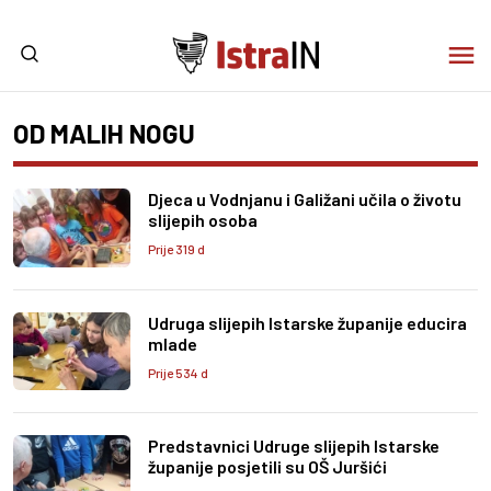
OD MALIH NOGU
Djeca u Vodnjanu i Galižani učila o životu
slijepih osoba
Prije 319 d
Udruga slijepih Istarske županije educira
mlade
Prije 534 d
Predstavnici Udruge slijepih Istarske
županije posjetili su OŠ Juršići