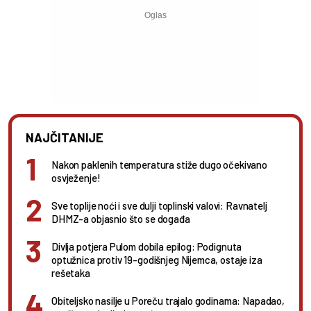
NAJČITANIJE
Nakon paklenih temperatura stiže dugo očekivano
osvježenje!
Sve toplije noći i sve dulji toplinski valovi: Ravnatelj
DHMZ-a objasnio što se događa
Divlja potjera Pulom dobila epilog: Podignuta
optužnica protiv 19-godišnjeg Nijemca, ostaje iza
rešetaka
Obiteljsko nasilje u Poreču trajalo godinama: Napadao,