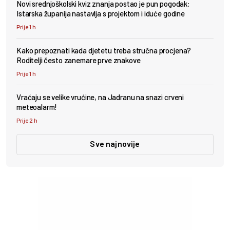
Novi srednjoškolski kviz znanja postao je pun pogodak:
Istarska županija nastavlja s projektom i iduće godine
Prije 1 h
Kako prepoznati kada djetetu treba stručna procjena?
Roditelji često zanemare prve znakove
Prije 1 h
Vraćaju se velike vrućine, na Jadranu na snazi crveni
meteoalarm!
Prije 2 h
Sve najnovije