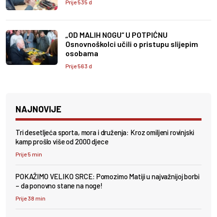
Prije 535 d
„OD MALIH NOGU“ U POTPIĆNU
Osnovnoškolci učili o pristupu slijepim
osobama
Prije 563 d
NAJNOVIJE
Tri desetljeća sporta, mora i druženja: Kroz omiljeni rovinjski
kamp prošlo više od 2000 djece
Prije 5 min
POKAŽIMO VELIKO SRCE: Pomozimo Matiji u najvažnijoj borbi
– da ponovno stane na noge!
Prije 38 min