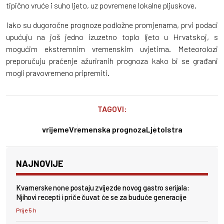
tipično vruće i suho ljeto, uz povremene lokalne pljuskove.
Iako su dugoročne prognoze podložne promjenama, prvi podaci
upućuju na još jedno izuzetno toplo ljeto u Hrvatskoj, s
mogućim ekstremnim vremenskim uvjetima. Meteorolozi
preporučuju praćenje ažuriranih prognoza kako bi se građani
mogli pravovremeno pripremiti.
TAGOVI:
vrijeme
Vremenska prognoza
Ljeto
Istra
NAJNOVIJE
Kvarnerske none postaju zvijezde novog gastro serijala:
Njihovi recepti i priče čuvat će se za buduće generacije
Prije 5 h