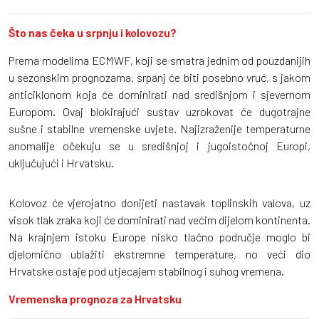
Što nas čeka u srpnju i kolovozu?
Prema modelima ECMWF, koji se smatra jednim od pouzdanijih
u sezonskim prognozama, srpanj će biti posebno vruć, s jakom
anticiklonom koja će dominirati nad središnjom i sjevernom
Europom. Ovaj blokirajući sustav uzrokovat će dugotrajne
sušne i stabilne vremenske uvjete. Najizraženije temperaturne
anomalije očekuju se u središnjoj i jugoistočnoj Europi,
uključujući i Hrvatsku.
Kolovoz će vjerojatno donijeti nastavak toplinskih valova, uz
visok tlak zraka koji će dominirati nad većim dijelom kontinenta.
Na krajnjem istoku Europe nisko tlačno područje moglo bi
djelomično ublažiti ekstremne temperature, no veći dio
Hrvatske ostaje pod utjecajem stabilnog i suhog vremena.
Vremenska prognoza za Hrvatsku