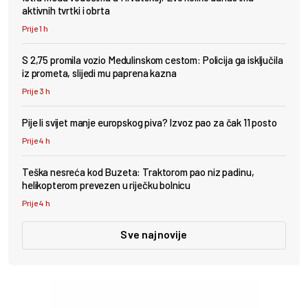
aktivnih tvrtki i obrta
Prije 1 h
S 2,75 promila vozio Medulinskom cestom: Policija ga isključila
iz prometa, slijedi mu paprena kazna
Prije 3 h
Pije li svijet manje europskog piva? Izvoz pao za čak 11 posto
Prije 4 h
Teška nesreća kod Buzeta: Traktorom pao niz padinu,
helikopterom prevezen u riječku bolnicu
Prije 4 h
Sve najnovije