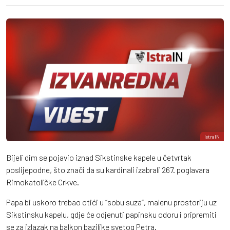
IstraIN
Bijeli dim se pojavio iznad Sikstinske kapele u četvrtak
poslijepodne, što znači da su kardinali izabrali 267. poglavara
Rimokatoličke Crkve.
Papa bi uskoro trebao otići u “sobu suza”, malenu prostoriju uz
Sikstinsku kapelu, gdje će odjenuti papinsku odoru i pripremiti
se za izlazak na balkon bazilike svetog Petra.