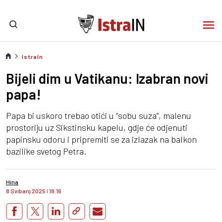
IstraIn
Bijeli dim u Vatikanu: Izabran novi
papa!
Papa bi uskoro trebao otići u “sobu suza”, malenu
prostoriju uz Sikstinsku kapelu, gdje će odjenuti
papinsku odoru i pripremiti se za izlazak na balkon
bazilike svetog Petra.
Hina
8 Svibanj 2025
I
18:16