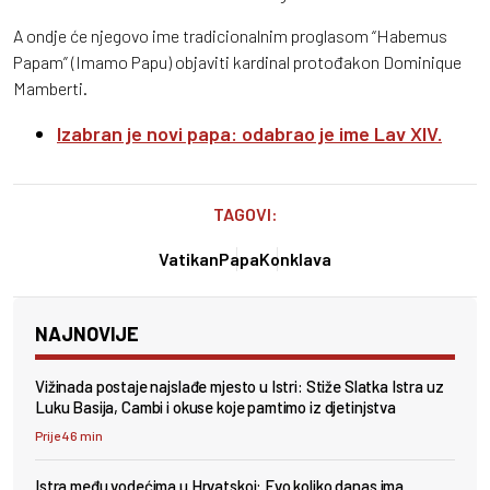
A ondje će njegovo ime tradicionalnim proglasom “Habemus
Papam” (Imamo Papu) objaviti kardinal protođakon Dominique
Mamberti.
Izabran je novi papa: odabrao je ime Lav XIV.
TAGOVI:
Vatikan
Papa
Konklava
NAJNOVIJE
Vižinada postaje najslađe mjesto u Istri: Stiže Slatka Istra uz
Luku Basija, Cambi i okuse koje pamtimo iz djetinjstva
Prije 46 min
Istra među vodećima u Hrvatskoj: Evo koliko danas ima