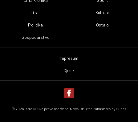
Crna kronika
Sport
IstraIn
Kultura
Politika
Ostalo
Gospodarstvo
Impresum
Cjenik
© 2026 IstraIN. Sva prava zadržana. News CMS for Publishers by
Cubes