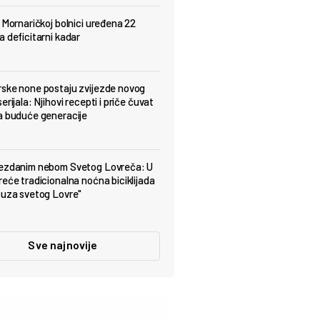
j Mornaričkoj bolnici uređena 22
a deficitarni kadar
ske none postaju zvijezde novog
erijala: Njihovi recepti i priče čuvat
a buduće generacije
jezdanim nebom Svetog Lovreča: U
reće tradicionalna noćna biciklijada
suza svetog Lovre"
Sve najnovije