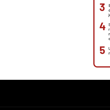
sati izreći prisegu.
o