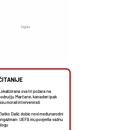
ČITANIJE
Lokalizirana sva tri požara na
području Marčane, kanaderi ipak
isu morali intervenirati
Zlatko Dalić dobio novi međunarodni
angažman: UEFA mu povjerila važnu
ulogu