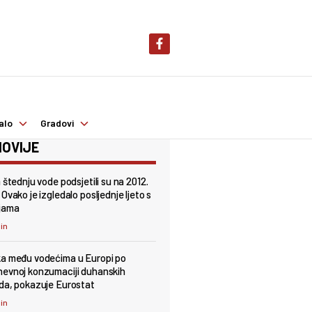
alo
Gradovi
OVIJE
 štednju vode podsjetili su na 2012.
Ovako je izgledalo posljednje ljeto s
jama
min
a među vodećima u Europi po
evnoj konzumaciji duhanskih
da, pokazuje Eurostat
min