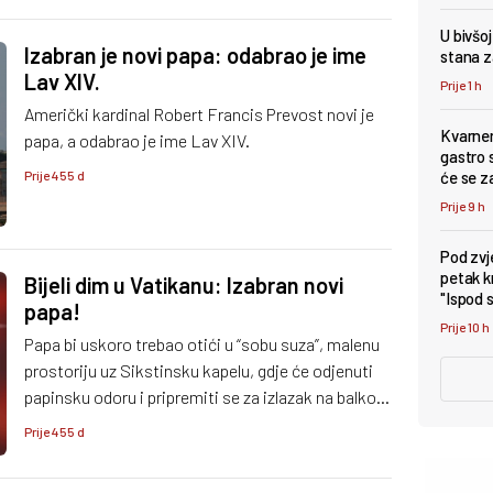
razumjeti potrebe mladih."
U bivšo
Izabran je novi papa: odabrao je ime
stana z
Lav XIV.
Prije 1 h
Američki kardinal Robert Francis Prevost novi je
Kvarner
papa, a odabrao je ime Lav XIV.
gastro s
će se z
Prije 455 d
Prije 9 h
Pod zv
petak k
Bijeli dim u Vatikanu: Izabran novi
"Ispod 
papa!
Prije 10 h
Papa bi uskoro trebao otići u “sobu suza”, malenu
prostoriju uz Sikstinsku kapelu, gdje će odjenuti
papinsku odoru i pripremiti se za izlazak na balkon
bazilike svetog Petra.
Prije 455 d