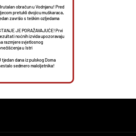
Brutalan obračun u Vodnjanu! Pred
djecom pretukli dvojicu muškaraca,
jedan završio s teškim ozljedama
STANJE JE PORAŽAVAJUĆE! Prvi
rezultati noćnih izvida upozoravaju
na razmjere svjetlosnog
nečišćenja u Istri
U tjedan dana iz pulskog Doma
nestalo sedmero maloljetnika!