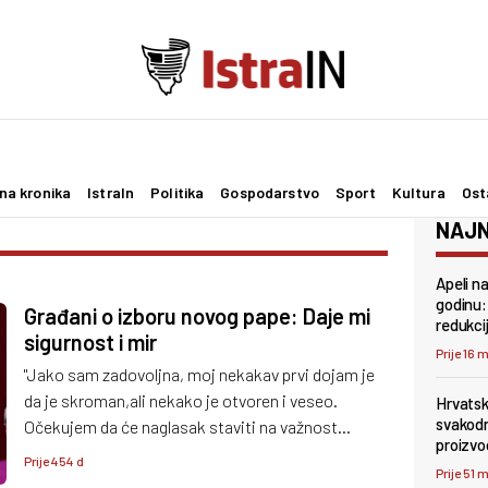
na kronika
IstraIn
Politika
Gospodarstvo
Sport
Kultura
Ost
NAJN
Apeli na
godinu: 
Građani o izboru novog pape: Daje mi
redukci
sigurnost i mir
Prije 16 
"Jako sam zadovoljna, moj nekakav prvi dojam je
da je skroman,ali nekako je otvoren i veseo.
Hrvatsk
svakodn
Očekujem da će naglasak staviti na važnost
proizvo
obitelji, a čini mi se i da razumije vrijeme u kojem
Prije 454 d
Prije 51 
živimo i onda u tom smislu očekujem da će