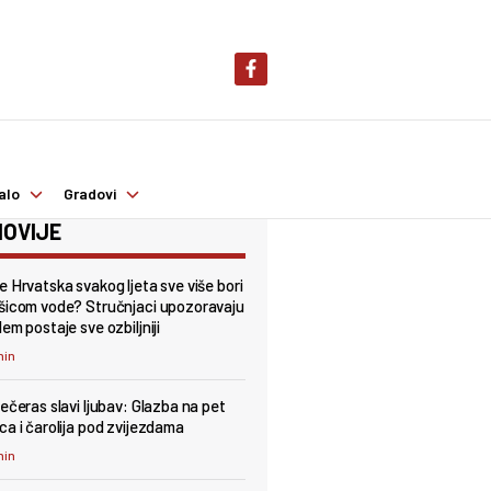
alo
Gradovi
OVIJE
e Hrvatska svakog ljeta sve više bori
šicom vode? Stručnjaci upozoravaju
em postaje sve ozbiljniji
min
večeras slavi ljubav: Glazba na pet
ca i čarolija pod zvijezdama
min