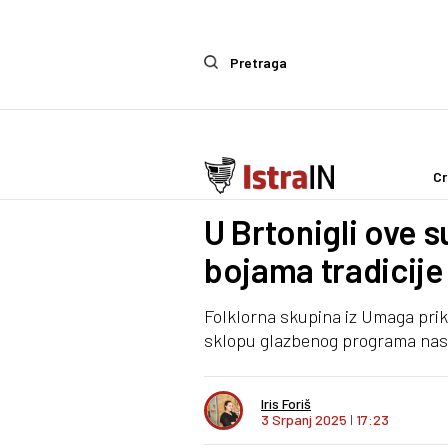
Pretraga
Cr
IstraIn
U Brtonigli ove 
bojama tradicije
Folklorna skupina iz Umaga prik
sklopu glazbenog programa nastu
Iris Foriš
3 Srpanj 2025
I
17:23