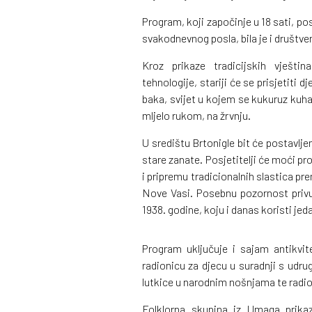
Program, koji započinje u 18 sati, pos
svakodnevnog posla, bila je i društveni
Kroz prikaze tradicijskih vješti
tehnologije, stariji će se prisjetiti d
baka, svijet u kojem se kukuruz kuhao
mljelo rukom, na žrvnju.
U središtu Brtonigle bit će postavljen
stare zanate. Posjetitelji će moći p
i pripremu tradicionalnih slastica pr
Nove Vasi. Posebnu pozornost privući
1938. godine, koju i danas koristi jeda
Program uključuje i sajam antikvit
radionicu za djecu u suradnji s udru
lutkice u narodnim nošnjama te radi
Folklorna skupina iz Umaga prika