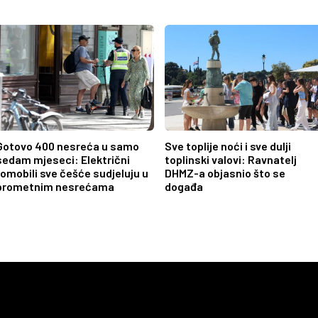
Gotovo 400 nesreća u samo
Sve toplije noći i sve dulji
sedam mjeseci: Električni
toplinski valovi: Ravnatelj
romobili sve češće sudjeluju u
DHMZ-a objasnio što se
prometnim nesrećama
događa