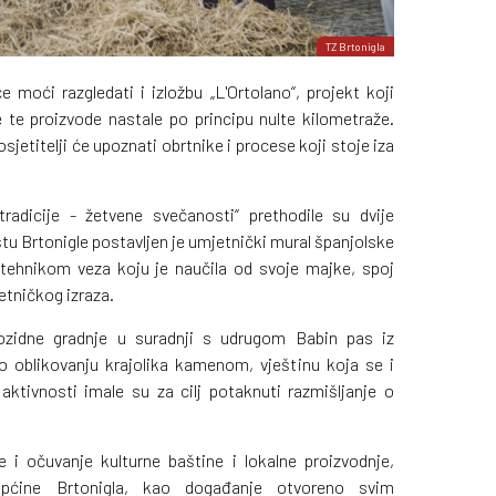
TZ Brtonigla
e moći razgledati i izložbu „L'Ortolano“, projekt koji
e te proizvode nastale po principu nulte kilometraže.
jetitelji će upoznati obrtnike i procese koji stoje iza
adicije - žetvene svečanosti“ prethodile su dvije
tu Brtonigle postavljen je umjetnički mural španjolske
n tehnikom veza koju je naučila od svoje majke, spoj
tničkog izraza.
ozidne gradnje u suradnji s udrugom Babin pas iz
o oblikovanju krajolika kamenom, vještinu koja se i
 aktivnosti imale su za cilj potaknuti razmišljanje o
je i očuvanje kulturne baštine i lokalne proizvodnje,
 Općine Brtonigla, kao događanje otvoreno svim