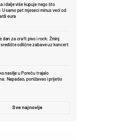
a i dalje više kupuje nego što
: U samo pet mjeseci minus veći od
jardi eura
 dan za craft pivo i rock: Žminj
 središte odlične zabave uz koncert
ko nasilje u Poreču trajalo
a: Napadao, ponižavao i prijetio
Sve najnovije