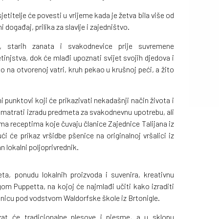
jetitelje će povesti u vrijeme kada je žetva bila više od
 događaj, prilika za slavlje i zajedništvo.
na, starih zanata i svakodnevice prije suvremene
jetinjstva, dok će mlađi upoznati svijet svojih djedova i
 na otvorenoj vatri, kruh pekao u krušnoj peći, a žito
i punktovi koji će prikazivati nekadašnji način života i
romatrati izradu predmeta za svakodnevnu upotrebu, ali
ema receptima koje čuvaju članice Zajednice Talijana iz
 će prikaz vršidbe pšenice na originalnoj vršalici iz
n lokalni poljoprivrednik.
eta, ponudu lokalnih proizvoda i suvenira, kreativnu
gom Puppetta, na kojoj će najmlađi učiti kako izraditi
onicu pod vodstvom Waldorfske škole iz Brtonigle.
zat će tradicionalne plesove i pjesme, a u sklopu