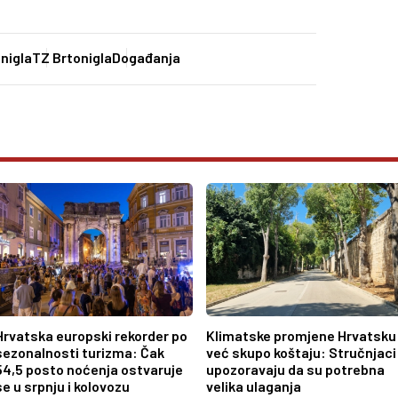
nigla
TZ Brtonigla
Događanja
Hrvatska europski rekorder po
Klimatske promjene Hrvatsku
sezonalnosti turizma: Čak
već skupo koštaju: Stručnjaci
54,5 posto noćenja ostvaruje
upozoravaju da su potrebna
se u srpnju i kolovozu
velika ulaganja