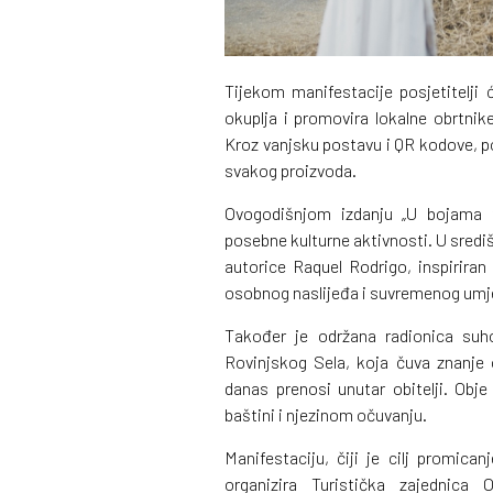
Tijekom manifestacije posjetitelji ć
okuplja i promovira lokalne obrtnik
Kroz vanjsku postavu i QR kodove, pos
svakog proizvoda.
Ovogodišnjom izdanju „U bojama tr
posebne kulturne aktivnosti. U središ
autorice Raquel Rodrigo, inspirira
osobnog naslijeđa i suvremenog umje
Također je održana radionica suh
Rovinjskog Sela, koja čuva znanje 
danas prenosi unutar obitelji. Obje
baštini i njezinom očuvanju.
Manifestaciju, čiji je cilj promican
organizira Turistička zajednica