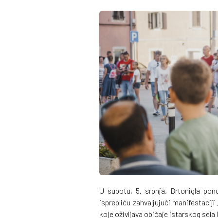
U subotu, 5. srpnja, Brtonigla po
isprepliću zahvaljujući manifestacij
koje oživljava običaje istarskog sela 