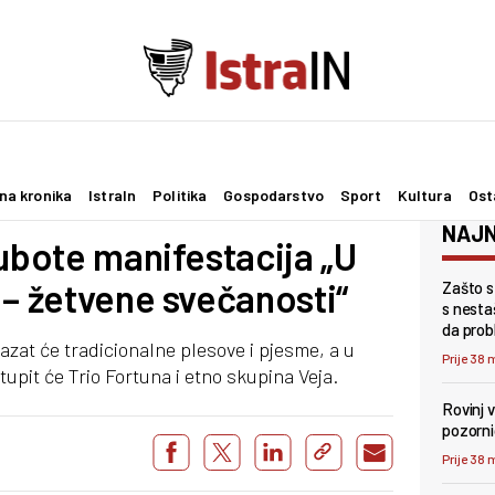
na kronika
IstraIn
Politika
Gospodarstvo
Sport
Kultura
Ost
NAJN
subote manifestacija „U
 – žetvene svečanosti“
Zašto s
s nesta
da probl
azat će tradicionalne plesove i pjesme, a u
Prije 38 
pit će Trio Fortuna i etno skupina Veja.
Rovinj 
pozorni
Prije 38 