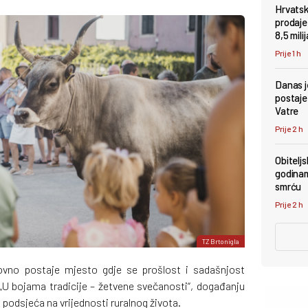
Hrvatsk
prodaje
8,5 mili
Prije 1 h
Danas je
postaje
Vatre
Prije 2 h
Obiteljs
godinam
smrću
Prije 2 h
TZ Brtonigla
novno postaje mjesto gdje se prošlost i sadašnjost
i „U bojama tradicije – žetvene svečanosti“, događanju
i podsjeća na vrijednosti ruralnog života.