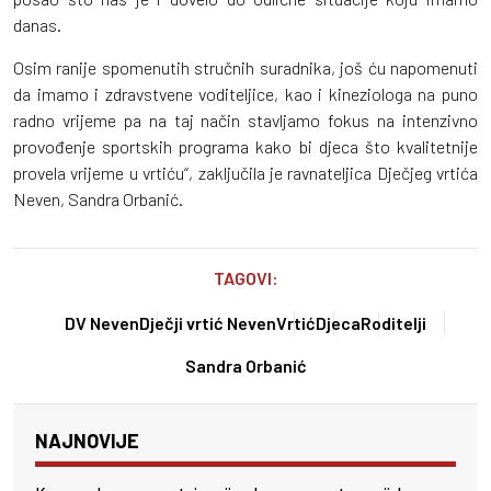
danas.
Osim ranije spomenutih stručnih suradnika, još ću napomenuti
da imamo i zdravstvene voditeljice, kao i kineziologa na puno
radno vrijeme pa na taj način stavljamo fokus na intenzivno
provođenje sportskih programa kako bi djeca što kvalitetnije
provela vrijeme u vrtiću“, zaključila je ravnateljica Dječjeg vrtića
Neven, Sandra Orbanić.
TAGOVI:
DV Neven
Dječji vrtić Neven
Vrtić
Djeca
Roditelji
Sandra Orbanić
NAJNOVIJE