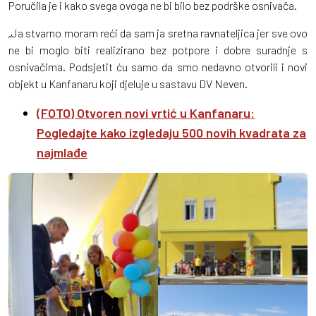
Poručila je i kako svega ovoga ne bi bilo bez podrške osnivača.
„Ja stvarno moram reći da sam ja sretna ravnateljica jer sve ovo
ne bi moglo biti realizirano bez potpore i dobre suradnje s
osnivačima. Podsjetit ću samo da smo nedavno otvorili i novi
objekt u Kanfanaru koji djeluje u sastavu DV Neven.
(FOTO) Otvoren novi vrtić u Kanfanaru:
Pogledajte kako izgledaju 500 novih kvadrata za
najmlađe