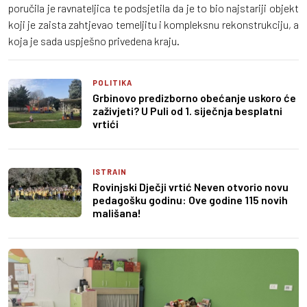
poručila je ravnateljica te podsjetila da je to bio najstariji objekt
koji je zaista zahtjevao temeljitu i kompleksnu rekonstrukciju, a
koja je sada uspješno privedena kraju.
POLITIKA
Grbinovo predizborno obećanje uskoro će
zaživjeti? U Puli od 1. siječnja besplatni
vrtići
ISTRAIN
Rovinjski Dječji vrtić Neven otvorio novu
pedagošku godinu: Ove godine 115 novih
mališana!