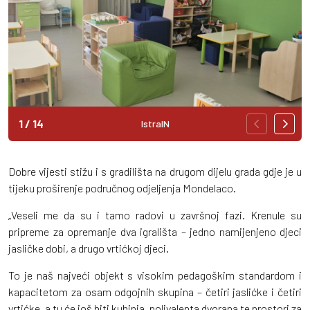
1
/
14
IstraIN
Dobre vijesti stižu i s gradilišta na drugom dijelu grada gdje je u
tijeku proširenje područnog odjeljenja Mondelaco.
„Veseli me da su i tamo radovi u završnoj fazi. Krenule su
pripreme za opremanje dva igrališta – jedno namijenjeno djeci
jasličke dobi, a drugo vrtićkoj djeci.
To je naš najveći objekt s visokim pedagoškim standardom i
kapacitetom za osam odgojnih skupina – četiri jaslićke i četiri
vrtićke, a tu će još biti kuhinja, polivalenta dvorana te prostori za