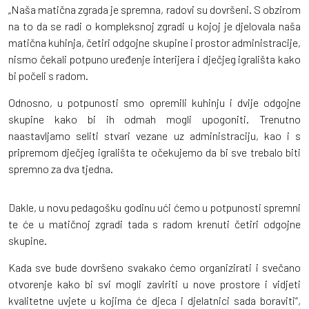
„Naša matična zgrada je spremna, radovi su dovršeni. S obzirom
na to da se radi o kompleksnoj zgradi u kojoj je djelovala naša
matična kuhinja, četiri odgojne skupine i prostor administracije,
nismo čekali potpuno uređenje interijera i dječjeg igrališta kako
bi počeli s radom.
Odnosno, u potpunosti smo opremili kuhinju i dvije odgojne
skupine kako bi ih odmah mogli upogoniti. Trenutno
naastavljamo seliti stvari vezane uz administraciju, kao i s
pripremom dječjeg igrališta te očekujemo da bi sve trebalo biti
spremno za dva tjedna.
Dakle, u novu pedagošku godinu ući ćemo u potpunosti spremni
te će u matičnoj zgradi tada s radom krenuti četiri odgojne
skupine.
Kada sve bude dovršeno svakako ćemo organizirati i svečano
otvorenje kako bi svi mogli zaviriti u nove prostore i vidjeti
kvalitetne uvjete u kojima će djeca i djelatnici sada boraviti“,