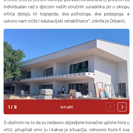
individualan rad s djecom naših stručnih suradnika jer u sklopu
vrtića djeluju tri logopeda, dva psihologa, dva pedagoga, a
uskoro nam stiže i edukacijski rehabilitator“, otkrila je Orbanić.
1
/
9
IstraIN
S obzirom na to da su nedavno objavljene konačne upisne liste u
vrtić, priupitali smo ju i kakva je situacija, odnosno hoće li sva