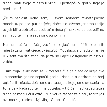
djeca imati svoje mjesto u vrtiću u pedagoškoj godini koja je
pred nama?
„Želim naglasiti kako sam, u svom sedmom ravnateljskom
mandatu, po prvi put natječaj dočekala ležerno jer smo ranije
uvijek bili u potrazi za dodatnim rješenjima kako da udovoljimo
svim roditeljima, a sada smo puno mirniji.
Naime, naš je natječaj zavšrio i oglasili smo 149 slobodnih
mjesta za prihvat djece, uključujući Modelaco, a pristiglo nam je
107 zahtjeva što znači da je za svu djecu osigurano mjesto u
vrtiću.
Osim toga, javilo nam se 17 roditelja čija će djeca do kraja ove
kalendarske godine napuniti godinu dana, a s obzirom na broj
oglašenih mjesta, došli smo u situaciju o kojoj smo svi sanjali, a
to je da – kada roditelj ima potrebu, vrtić će imati kapaciteta i
djeca će moći ući u vrtić. To je velika radost za djecu, roditelje i
sve nas koji radimo“, izjavila je Sandra Orbanić.