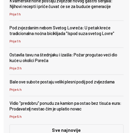
Kvarnerske none postaju zvijezde novog gastro serijala:
Njihovi recepti i priče čuvat će se za buduće generacije
Prije 1 h
Pod zvjezdanim nebom Svetog Lovreča: U petak kreće
tradicionalna noćna biciklijada "Ispod suza svetog Lovre"
Prije 1 h
Ostavila tavu na štednjaku i izašla: Požar progutao veći dio
kuće u okolici Poreča
Prije 3 h
Bale ove subote postaju veliki plesni podij pod zvijezdama
Prije 4 h
Vidio "predobru" ponudu za kamion pa ostao bez tisuća eura:
Prodavatelj nestao čim je uplatio novac
Prije 5 h
Sve najnovije