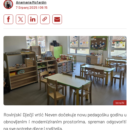
Anamaria Mofardin
7 Srpanj 2025
I
06:15
IstraIN
Rovinjski Dječji vrtić Neven dočekuje novu pedagošku godinu u
obnovljenim i moderniziranim prostorima, spreman odgovoriti
na sve potrebe djece i roditelja.