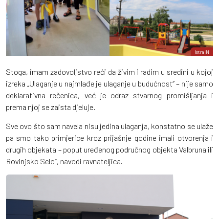
IstraIN
Stoga, imam zadovoljstvo reći da živim i radim u sredini u kojoj
izreka „Ulaganje u najmlađe je ulaganje u budućnost“ – nije samo
deklarativna rečenica, već je odraz stvarnog promišljanja i
prema njoj se zaista djeluje.
Sve ovo što sam navela nisu jedina ulaganja, konstatno se ulaže
pa smo tako primjerice kroz prijašnje godine imali otvorenja i
drugih objekata – poput uređenog područnog objekta Valbruna ili
Rovinjsko Selo“, navodi ravnateljica.