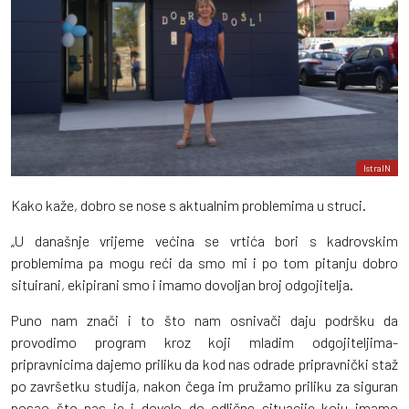
IstraIN
Kako kaže, dobro se nose s aktualnim problemima u struci.
„U današnje vrijeme većina se vrtića bori s kadrovskim
problemima pa mogu reći da smo mi i po tom pitanju dobro
situirani, ekipirani smo i imamo dovoljan broj odgojitelja.
Puno nam znači i to što nam osnivači daju podršku da
provodimo program kroz koji mladim odgojiteljima-
pripravnicima dajemo priliku da kod nas odrade pripravnički staž
po završetku studija, nakon čega im pružamo priliku za siguran
posao što nas je i dovelo do odlične situacije koju imamo