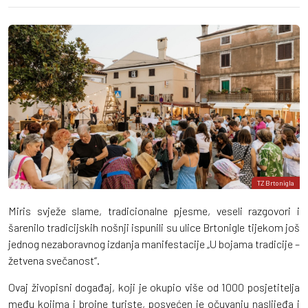
TZ Brtonigla
Miris svježe slame, tradicionalne pjesme, veseli razgovori i
šarenilo tradicijskih nošnji ispunili su ulice Brtonigle tijekom još
jednog nezaboravnog izdanja manifestacije „U bojama tradicije –
žetvena svečanost“.
Ovaj živopisni događaj, koji je okupio više od 1000 posjetitelja
među kojima i brojne turiste, posvećen je očuvanju naslijeđa i