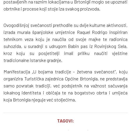
postavljenih na raznim lokacijama u Brtonigli moglo se upoznati
obrtnike i procese koji stoje iza svakog proizvoda.
Ovogodišnjoj svečanosti prethodile su dvije kulturne aktivnosti,
izrada murala španjolske umjetnice Raquel Rodrigo inspiriran
tehnikom veza koju je naučila od svoje majke te radionica
suhozida, u suradnji s udrugom Babin pas iz Rovinjskog Sela,
kroz koju su posjetitelji imali priliku naučiti vještine
tradicionalne istarske gradnje.
Manifestacija „U bojama tradicije – žetvena svečanost“, koju
organizira Turistička zajednica Općine Brtonigla, ne predstavlja
samo povratak tradiciji, već podsjetnik na važnost sačuvanja
lokalnog identiteta i običaja te na bogatstvo obrta i umijeća
koja Brtonigla njeguje već stoljećima.
TAGOVI: