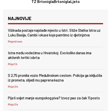
TZ Brtonigla
Brtonigla
Ljeto
NAJNOVIJE
Vižinada postaje najslađe mjesto u Istri: Stiže Slatka Istra uz
Luku Basija, Cambi i okuse koje pamtimo iz djetinjstva
Prije 41 min
Istra među vodećima u Hrvatskoj: Evo koliko danas ima
aktivnih tvrtki i obrta
Prije 1 h
S 2,75 promila vozio Medulinskom cestom: Policija ga isključila
iz prometa, slijedi mu paprena kazna
Prije 3 h
Pije li svijet manje europskog piva? Izvoz pao za čak 11 posto
Prije 3 h