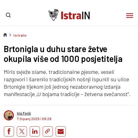
IstraIn
Brtonigla u duhu stare žetve
okupila više od 1000 posjetitelja
Miris svježe slame, tradicionalne pjesme, veseli
razgovori i šarenilo tradicijskih nošnji ispunili su ulice
Brtonigle tijekom još jednog nezaboravnog izdanja
manifestacije „U bojama tradicije – žetvena svečanost“.
Iris Foriš
7 Srpanj 2025
I
09:29