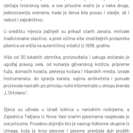
običaja istarskog sela, a sve prisutne vratio je u neka druga,
jednostavnija vremena, kada je žetva bila posao i slavlje, ali i
radost i zajedništvo.
U središtu mjesta zaživjeli su prikazi starih zanata, mirisale
tradicionalne slastice, a pred očima više znatiželjnih prolaznika
pšenica se vršila na autentičnoj vršalici iz 1938. godine.
Više od 30 lokalnih obrtnika, proizvođača i udruga dočaralo je
ugođaj pravog sela, od kuhanja gljivarskog kotlića, pripreme
fuža, domaćih kolača, pletenja košara i ribarskih mreža, izrade
instrumenata, do igranja karata, sajma antikviteta i ponude
proizvoda nastalih po principu nulte kilometraže u sklopu brenda
„L’Ortolano“.
Djeca su uživala u izradi lutkica u narodnim nošnjama, a
Zajednica Talijana iz Nove Vasi starim pjesmama rasplesala je
sve prisutne. Posebno dojmljiv bio je nastup folklorne skupine iz
Umaga, koja je kroz plesove i pjesme prenijela duh prošlih