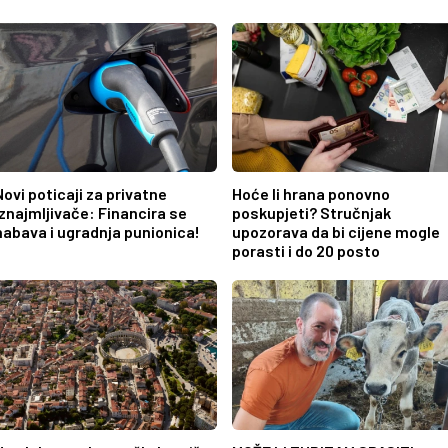
Novi poticaji za privatne
Hoće li hrana ponovno
iznajmljivače: Financira se
poskupjeti? Stručnjak
nabava i ugradnja punionica!
upozorava da bi cijene mogle
porasti i do 20 posto