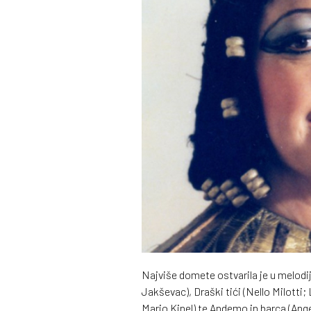
Najviše domete ostvarila je u melodi
Jakševac), Draški tići (Nello Milotti;
Mario Kinel) te Andemo in barca (Ange