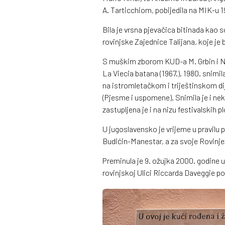
A. Tarticchiom, pobijedila na MIK-u 1
Bila je vrsna pjevačica bitinada kao 
rovinjske Zajednice Talijana, koje je b
S muškim zborom KUD-a M. Grbin i N. 
La Viecia batana (1967.). 1980. snimi
na istromletačkom i triještinskom dij
(Pjesme i uspomene). Snimila je i neko
zastupljena je i na nizu festivalskih p
U jugoslavensko je vrijeme u pravilu 
Budićin-Manestar, a za svoje Rovinje
Preminula je 9. ožujka 2000. godine 
rovinjskoj Ulici Riccarda Daveggie p