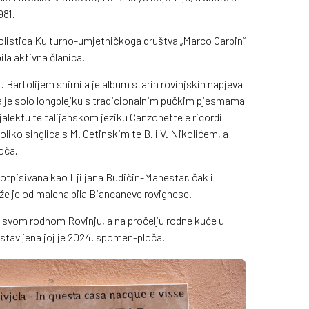
981.
solistica Kulturno-umjetničkoga društva „Marco Garbin“
ila aktivna članica.
Bartolijem snimila je album starih rovinjskih napjeva
la je solo longplejku s tradicionalnim pučkim pjesmama
alektu te talijanskom jeziku Canzonette e ricordi
liko singlica s M. Cetinskim te B. i V. Nikolićem, a
loča.
potpisivana kao Ljiljana Budičin-Manestar, čak i
že je od malena bila Biancaneve rovignese.
u svom rodnom Rovinju, a na pročelju rodne kuće u
ostavljena joj je 2024. spomen-ploča.