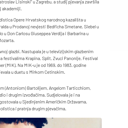
troslav Lisinski“ u Zagrebu, a studij pjevanja završila
j akademiji.
zodistica Opere Hrvatskog narodnog kazališta u
ralda u Prodanoj nevjesti Bedřicha Smetane, Siebel u
 u Don Carlosu Giuseppea Verdija i Barbarina u
Mozarta.
noj glazbi. Nastupala je u televizijskim glazbenim
a festivalima Krapina, Split, Zvuci Panonije, Festival
rner (MIK). Na MIK-u je od 1969. do 1983. godine
pjevala u duetu s Mirkom Cetinskim.
nom (Antoniom) Bartolijem, Angelom Tarticchiom,
o i drugim izvođačima. Sudjelovala je i na
gostovala u Sjedinjenim Američkim Državama,
olistica i pratnja drugim pjevačima.