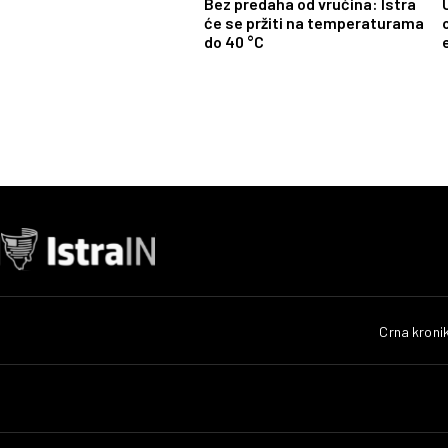
Bez predaha od vrućina: Istra
će se pržiti na temperaturama
do 40 °C
Crna kroni