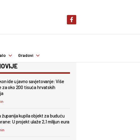
alo
Gradovi
OVIJE
kon ide u javno savjetovanje: Više
e za oko 200 tisuća hrvatskih
ja
min
a županija kupila objekt za buduću
rane: U projekt ulaže 2,1 milijun eura
min