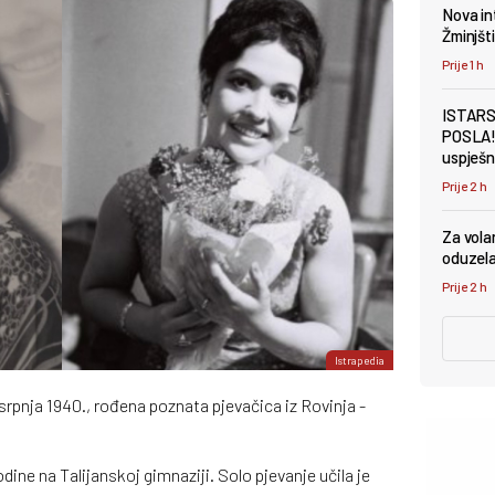
Nova in
Žminjšti
Prije 1 h
ISTARS
POSLA! 
uspješn
Prije 2 h
Za vola
oduzela
Prije 2 h
Istrapedia
 srpnja 1940., rođena poznata pjevačica iz Rovinja -
dine na Talijanskoj gimnaziji. Solo pjevanje učila je