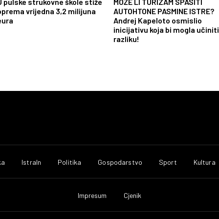
U pulske strukovne škole stiže
MOŽE LI TURIZAM SPASITI
oprema vrijedna 3,2 milijuna
AUTOHTONE PASMINE ISTRE?
eura
Andrej Kapeloto osmislio
inicijativu koja bi mogla učiniti
razliku!
ka
IstraIn
Politika
Gospodarstvo
Sport
Kultura
Impresum
Cjenik