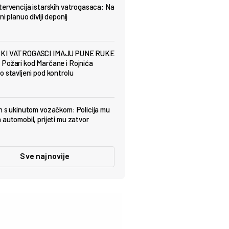
tervencija istarskih vatrogasaca: Na
ni planuo divlji deponij
KI VATROGASCI IMAJU PUNE RUKE
Požari kod Marčane i Rojnića
o stavljeni pod kontrolu
n s ukinutom vozačkom: Policija mu
 automobil, prijeti mu zatvor
Sve najnovije