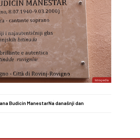
Istrapedia
liana Budicin Manestar
Na današnji dan