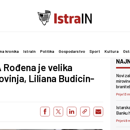
na kronika
IstraIn
Politika
Gospodarstvo
Sport
Kultura
Ost
NAJN
 Rođena je velika
ovinja, Liliana Budicin-
Novi za
mirovin
branitel
Prije 13 
Istarsk
Banku h
Prije 49 