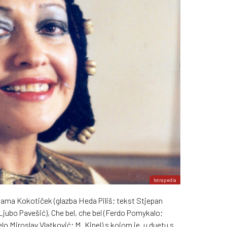
Istrapedia
jama Kokotiček (glazba Heda Piliš; tekst Stjepan
 Ljubo Pavešić), Che bel, che bel (Ferdo Pomykalo;
lo Miroslav Vlatković; M. Kinel) s kojom je, u duetu s