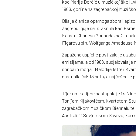
kod Marije Borčić u muzičkoj školi „Va
1966. godine na zagrebačkoj Muzičko
Bila je članica opernoga zbora i epi
Zagrebu, gdje se istaknula kao Esme
Faustu Charlesa Gounoda, paž Tebaldo
Figarovu piru Wolfganga Amadeusa 
Zapažene uspjehe postizala je u zabav
emisijama, a od 1968. sudjelovala je n
sonca in morja i Melodije Istre i Kva
nastupila čak 13 puta, a najčešće je 
Tijekom karijere nastupala je i s Ni
Tonijem Kljakovićem, kvartetom Studi
zagrebačkom Muzičkom Biennalu te 
Australiji i Sovjetskom Savezu, kao s