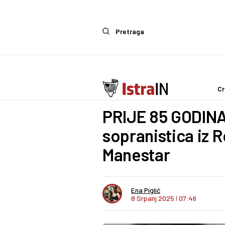
Pretraga
Cr
IstraIn
PRIJE 85 GODINA
sopranistica iz R
Manestar
Ena Piglić
8 Srpanj 2025
I
07:46