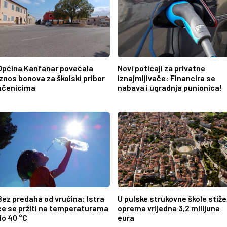
Općina Kanfanar povećala
Novi poticaji za privatne
iznos bonova za školski pribor
iznajmljivače: Financira se
učenicima
nabava i ugradnja punionica!
Bez predaha od vrućina: Istra
U pulske strukovne škole stiže
će se pržiti na temperaturama
oprema vrijedna 3,2 milijuna
do 40 °C
eura