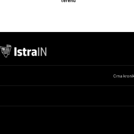
terenu
Crna kroni