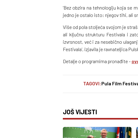
‘Bez obzira na tehnologiju koja se mij
jedno je ostalo isto: njegov tihi, ali 
Više od pola stoljeća svojom je straš
ali ključnu strukturu Festivala i 
izvrsnost, već i za nesebično ulaganj
Festivala’, izjavila je ravnateljica Pu
Detalje o programima pronađite -
ov
TAGOVI:
Pula Film Festiv
JOŠ VIJESTI