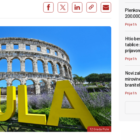
Plenkov
200.000
Prije 1 h
Htio be
tablice
prijavo
Prije 1 h
Novi za
mirovin
branitel
Prije 1 h
TZ Grada Pule