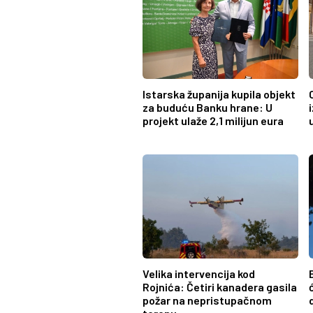
Istarska županija kupila objekt
za buduću Banku hrane: U
projekt ulaže 2,1 milijun eura
Velika intervencija kod
Rojnića: Četiri kanadera gasila
požar na nepristupačnom