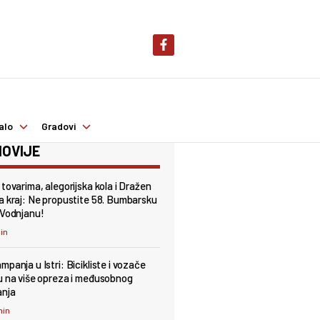
alo
Gradovi
OVIJE
 tovarima, alegorijska kola i Dražen
a kraj: Ne propustite 58. Bumbarsku
 Vodnjanu!
min
panja u Istri: Bicikliste i vozače
u na više opreza i međusobnog
anja
min