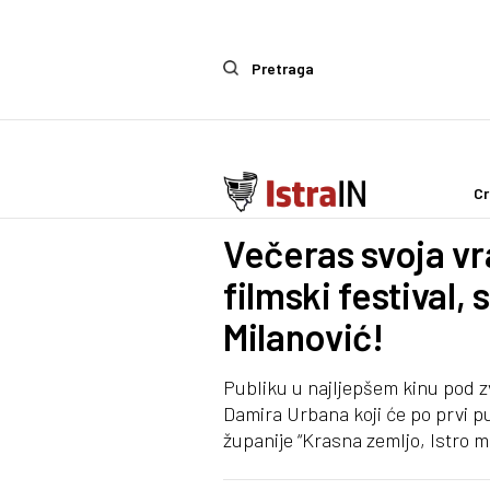
Pretraga
Cr
IstraIn
Večeras svoja vr
filmski festival,
Milanović!
Publiku u najljepšem kinu pod z
Damira Urbana koji će po prvi pu
županije “Krasna zemljo, Istro mi