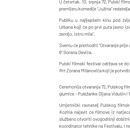
U četvrtak, 10. srpnja 72. Pulski fil
premijeru komedije “Južina” redatelj
Publiku u najljepšem kinu pod zvi
Urbana koji će po prvi puta javno iz
zemljo, Istro mila”.
Svemu će prethoditi “Otvaranje prije 
6” Gorana Devića.
Pulski filmski festival održava se d
RH Zorana Milanovića koji je potvrdi
Ceremonija otvaranja 72. Pulskog film
glumice – Puležanke Dijana Vidušin i 
Umjetnički ravnatelj Pulskog filmsk
Kozina najavit će filmove iz natje
službeno otvoriti ovogodišnji dobitn
koordinator tehnike na Festivalu. I n