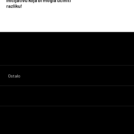
inicijativu koja bi mogla učiniti
razliku!
Ostalo