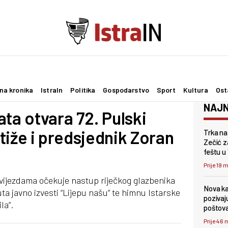
na kronika
IstraIn
Politika
Gospodarstvo
Sport
Kultura
Ost
NAJN
ata otvara 72. Pulski
 stiže i predsjednik Zoran
Trka na
Zečić z
feštu u
Prije 19 
vijezdama očekuje nastup riječkog glazbenika
Nova kam
ta javno izvesti “Lijepu našu” te himnu Istarske
pozivaj
la”.
poštov
Prije 46 