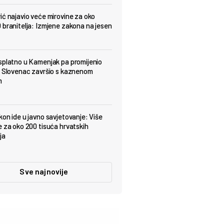
ić najavio veće mirovine za oko
 branitelja: Izmjene zakona na jesen
splatno u Kamenjak pa promijenio
: Slovenac završio s kaznenom
m
kon ide u javno savjetovanje: Više
e za oko 200 tisuća hrvatskih
ja
Sve najnovije