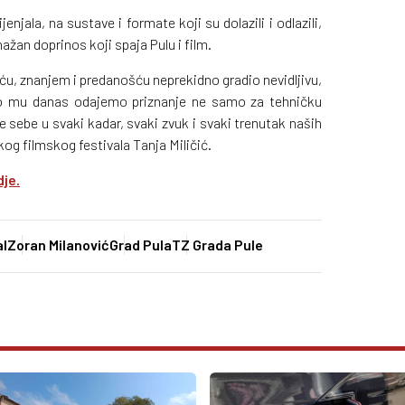
enjala, na sustave i formate koji su dolazili i odlazili,
snažan doprinos koji spaja Pulu i film.
ću, znanjem i predanošću neprekidno gradio nevidljivu,
zato mu danas odajemo priznanje ne samo za tehničku
e sebe u svaki kadar, svaki zvuk i svaki trenutak naših
lskog filmskog festivala Tanja Miličić.
dje.
al
Zoran Milanović
Grad Pula
TZ Grada Pule