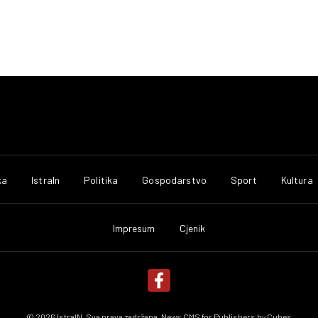
ka
IstraIn
Politika
Gospodarstvo
Sport
Kultura
Impresum
Cjenik
© 2026 IstraIN. Sva prava zadržana. News CMS for Publishers by
Cubes