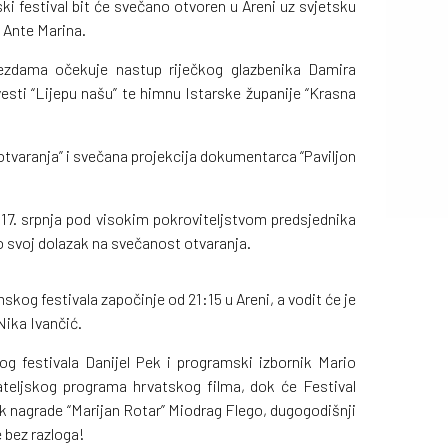
mski festival bit će svečano otvoren u Areni uz svjetsku
a Ante Marina.
jezdama očekuje nastup riječkog glazbenika Damira
vesti “Lijepu našu” te himnu Istarske županije “Krasna
otvaranja” i svečana projekcija dokumentarca “Paviljon
o 17. srpnja pod visokim pokroviteljstvom predsjednika
o svoj dolazak na svečanost otvaranja.
skog festivala započinje od 21:15 u Areni, a vodit će je
Nika Ivančić.
og festivala Danijel Pek i programski izbornik Mario
cateljskog programa hrvatskog filma, dok će Festival
ik nagrade “Marijan Rotar” Miodrag Flego, dugogodišnji
e bez razloga!