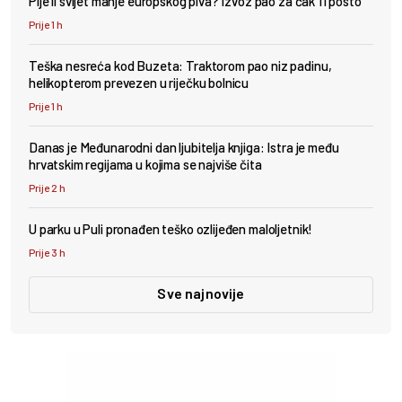
Pije li svijet manje europskog piva? Izvoz pao za čak 11 posto
Prije 1 h
Teška nesreća kod Buzeta: Traktorom pao niz padinu,
helikopterom prevezen u riječku bolnicu
Prije 1 h
Danas je Međunarodni dan ljubitelja knjiga: Istra je među
hrvatskim regijama u kojima se najviše čita
Prije 2 h
U parku u Puli pronađen teško ozlijeđen maloljetnik!
Prije 3 h
Sve najnovije