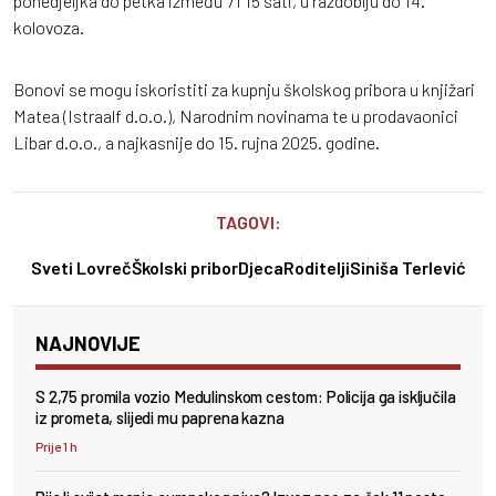
ponedjeljka do petka između 7 i 15 sati, u razdoblju do 14.
kolovoza.
Bonovi se mogu iskoristiti za kupnju školskog pribora u knjižari
Matea (Istraalf d.o.o.), Narodnim novinama te u prodavaonici
Libar d.o.o., a najkasnije do 15. rujna 2025. godine.
TAGOVI:
Sveti Lovreč
Školski pribor
Djeca
Roditelji
Siniša Terlević
NAJNOVIJE
S 2,75 promila vozio Medulinskom cestom: Policija ga isključila
iz prometa, slijedi mu paprena kazna
Prije 1 h