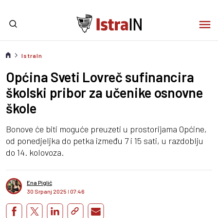
IstraIn
Općina Sveti Lovreč sufinancira
školski pribor za učenike osnovne
škole
Bonove će biti moguće preuzeti u prostorijama Općine,
od ponedjeljka do petka između 7 i 15 sati, u razdoblju
do 14. kolovoza.
Ena Piglić
30 Srpanj 2025
I
07:46