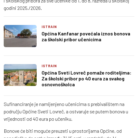
i školskog pribora za sve učenike od 1. do 8. razreda u školskoj
godini 2025./2026.
ISTRAIN
Općina Kanfanar povećala iznos bonova
za školski pribor učenicima
ISTRAIN
Općina Sveti Lovreč pomaže roditeljima:
Za školski pribor po 40 eura za svakog
osnovnoškolca
Sufinanciranje je namijenjeno učenicima s prebivalištem na
području Općine Sveti Lovreč, a ostvaruje se putem bonova u
vrijednosti od 40 eura po učeniku.
Bonove će biti moguće preuzeti u prostorijama Općine, od