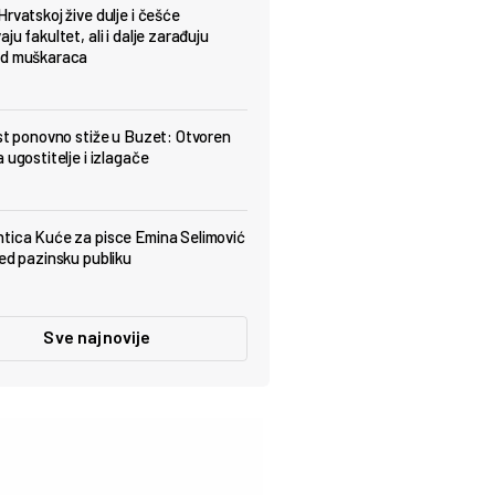
Hrvatskoj žive dulje i češće
ju fakultet, ali i dalje zarađuju
od muškaraca
est ponovno stiže u Buzet: Otvoren
 ugostitelje i izlagače
tica Kuće za pisce Emina Selimović
red pazinsku publiku
Sve najnovije