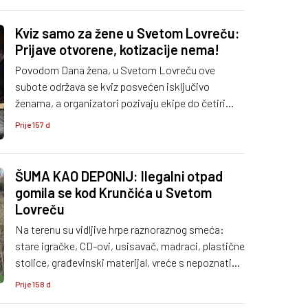
uhitila i protiv njega podnosi kaznenu prijavu.
Kviz samo za žene u Svetom Lovreču:
Prijave otvorene, kotizacije nema!
Povodom Dana žena, u Svetom Lovreču ove
subote održava se kviz posvećen isključivo
ženama, a organizatori pozivaju ekipe do četiri
članice da se prijave i okušaju u znanju bez
Prije 157 d
kotizacije.
ŠUMA KAO DEPONIJ: Ilegalni otpad
gomila se kod Krunčića u Svetom
Lovreču
Na terenu su vidljive hrpe raznoraznog smeća:
stare igračke, CD-ovi, usisavač, madraci, plastične
stolice, građevinski materijal, vreće s nepoznatim
sadržajem pa čak i kućanski otpad.
Prije 158 d