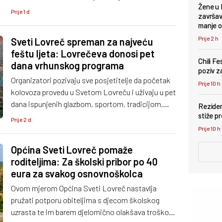
Žene u 
kilometara, a nakon vožnje za sve sudionike
Prije 1 d
završava
osigurani su večera i prigodna majica.
manje 
Prije 2 h
Sveti Lovreč spreman za najveću
feštu ljeta: Lovrečeva donosi pet
Chili F
dana vrhunskog programa
poziv za
Organizatori pozivaju sve posjetitelje da početak
Prije 10 h
kolovoza provedu u Svetom Lovreču i uživaju u pet
dana ispunjenih glazbom, sportom, tradicijom,
Reziden
lokalnom gastronomijom i dobrom atmosferom.
stiže p
Prije 2 d
Prije 10 h
Općina Sveti Lovreč pomaže
roditeljima: Za školski pribor po 40
eura za svakog osnovnoškolca
Ovom mjerom Općina Sveti Lovreč nastavlja
pružati potporu obiteljima s djecom školskog
uzrasta te im barem djelomično olakšava troškove