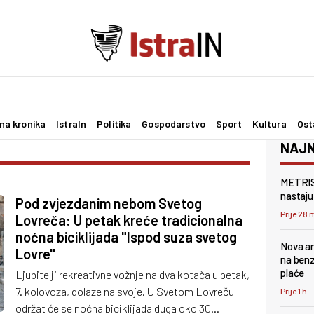
na kronika
IstraIn
Politika
Gospodarstvo
Sport
Kultura
Ost
NAJN
METRIS 
nastaju 
Pod zvjezdanim nebom Svetog
Prije 28 
Lovreča: U petak kreće tradicionalna
noćna biciklijada "Ispod suza svetog
Nova an
Lovre"
na benz
plaće
Ljubitelji rekreativne vožnje na dva kotača u petak,
7. kolovoza, dolaze na svoje. U Svetom Lovreču
Prije 1 h
održat će se noćna biciklijada duga oko 30