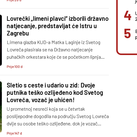
Lovrečki „limeni plavci“ izborili državno
natjecanje, predstavljat će Istru u
Zagrebu
Limena glazba KUD-a Matka Laginje iz Svetog
Lovreča plasirala se na Državno natjecanje
puhačkih orkestara koje će se početkom lipnja
održati u Zagrebu, potvrdivši još jednom svoju
Prije 100 d
dugogodišnju kvalitetu i tradiciju.
Sletio s ceste i udario u zid: Dvoje
putnika teško ozlijeđeno kod Svetog
Lovreča, vozač je uhićen!
U prometnoj nesreći koja se u četvrtak
poslijepodne dogodila na području Svetog Lovreča
dvije su osobe teško ozlijeđene, dok je vozač
prošao s lakšim ozljedama. Policija je vozača
Prije 147 d