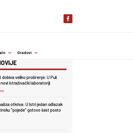
alo
Gradovi
OVIJE
dobiva veliko proširenje: U Puli
novi istraživački laboratoriji
min
aliza otkriva: U Istri jedan odlazak
insku "pojede" gotovo šest posto