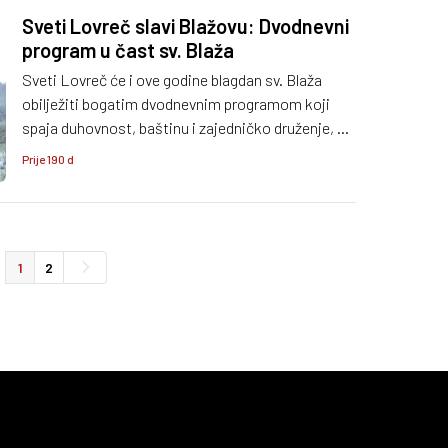
Sveti Lovreč slavi Blažovu: Dvodnevni
program u čast sv. Blaža
Sveti Lovreč će i ove godine blagdan sv. Blaža
obilježiti bogatim dvodnevnim programom koji
spaja duhovnost, baštinu i zajedničko druženje, a
središnja proslava održat će se 3. veljače u bazilici
Prije 190 d
župe sv. Martina.
1
2