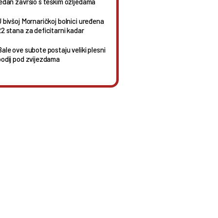
jedan završio s teškim ozljedama
U bivšoj Mornaričkoj bolnici uređena
22 stana za deficitarni kadar
Bale ove subote postaju veliki plesni
podij pod zvijezdama