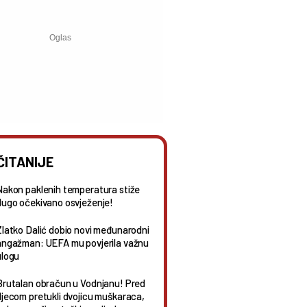
ČITANIJE
Nakon paklenih temperatura stiže
dugo očekivano osvježenje!
Zlatko Dalić dobio novi međunarodni
angažman: UEFA mu povjerila važnu
ulogu
Brutalan obračun u Vodnjanu! Pred
djecom pretukli dvojicu muškaraca,