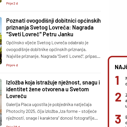
pripreme za početak nove školske godine.
Prije 2 d
Poznati ovogodišnji dobitnici općinskih
priznanja Svetog Lovreča: Nagrada
"Sveti Lovreč" Petru Janku
Općinsko vijeće Svetog Lovreča odabralo je
ovogodišnje dobitnike općinskih priznanja.
Najviše priznanje, Nagrada "Sveti Lovreč", pripast
će dirigentu lovrečke limene glazbe Petru Janku, a
Prije 4 d
NAJ
priznanja će biti uručena i sportskim kolektivima
te istaknutim pojedincima.
Izložba koja istražuje nježnost, snagu i
identitet žene otvorena u Svetom
Lovreču
Galerija Placa ugostila je pobjednika natječaja
Photocity 2025, čija izložba „Iza forme – stoljeće
nježnosti, snage i karaktera“ donosi fotografije
nastale tijekom posljednjih dvanaest godina.
Prije 28 d